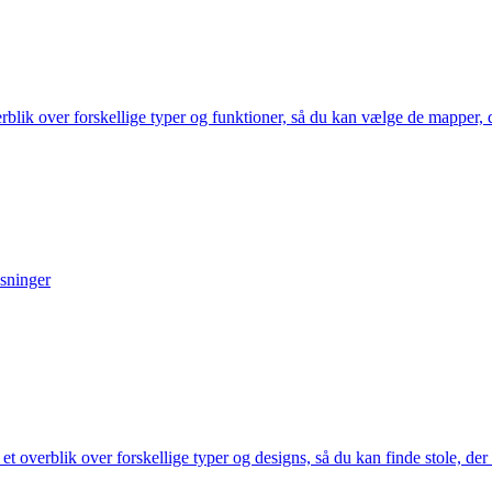
blik over forskellige typer og funktioner, så du kan vælge de mapper, d
øsninger
 et overblik over forskellige typer og designs, så du kan finde stole, de