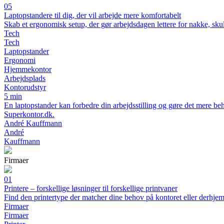
05
Laptopstandere til dig, der vil arbejde mere komfortabelt
Skab et ergonomisk setup, der gør arbejdsdagen lettere for nakke, sku
Tech
Tech
Laptopstander
Ergonomi
Hjemmekontor
Arbejdsplads
Kontorudstyr
5 min
En laptopstander kan forbedre din arbejdsstilling og gøre det mere beha
Superkontor.dk.
André Kauffmann
André
Kauffmann
Firmaer
01
Printere – forskellige løsninger til forskellige printvaner
Find den printertype der matcher dine behov på kontoret eller derhj
Firmaer
Firmaer