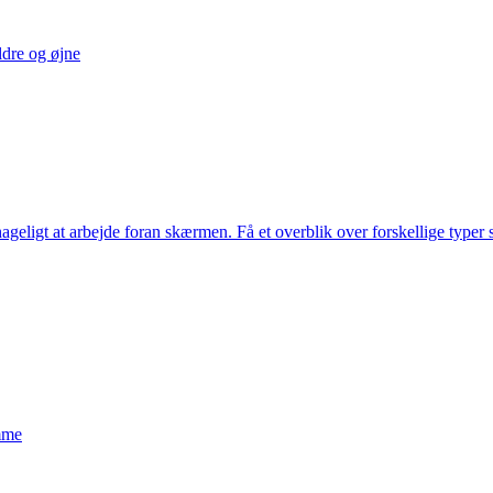
ldre og øjne
geligt at arbejde foran skærmen. Få et overblik over forskellige typer s
emme