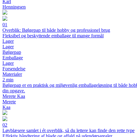
Karl
Henningsen
01
Overblik: Bølgepap til både hobby og professionel brug
Fleksibel og beskyttende emballage til mange formål
Lager
Lager
Bølgepap
Emballage
Lager
Forsendelse
Materialer
2 min
Bølgepap er en praktisk og miljøvenlig emballageløsning til både hobb
din opgave.
Merete Kaa
Merete
Kaa
02
Løvblæsere samlet i ét overblik, så du lettere kan finde den rette type
Effektiv håndtering af blade og affald på udendørsarealer