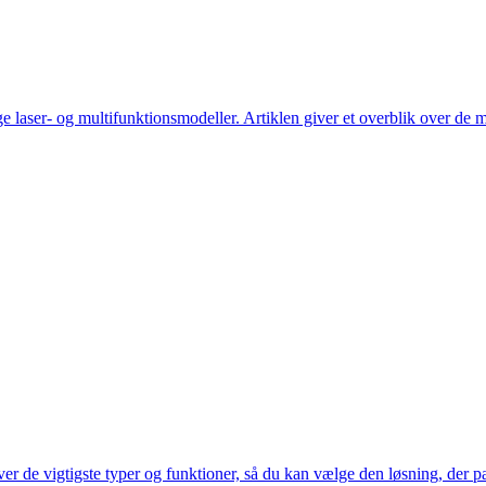
e laser- og multifunktionsmodeller. Artiklen giver et overblik over de me
er de vigtigste typer og funktioner, så du kan vælge den løsning, der pas