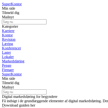
Super
Kontor
Min side
Tilmeld dig
Mailnyt
Kategorier
Karriere
Kontor
Revision
Læring
Konferencer
Lager
Lokaler
Markedsføring
Penge
Firmaer
Super
Kontor
Min side
Tilmeld dig
Mailnyt
Digital markedsføring for begyndere
Få indsigt i de grundlæggende elementer af digital markedsføring. De
Download guiden her