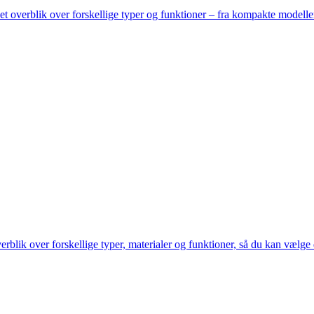
et overblik over forskellige typer og funktioner – fra kompakte modeller 
ik over forskellige typer, materialer og funktioner, så du kan vælge de