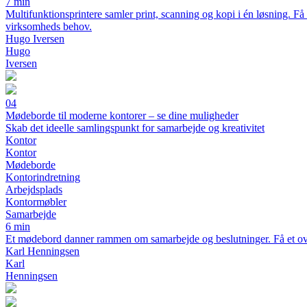
7 min
Multifunktionsprintere samler print, scanning og kopi i én løsning. Få 
virksomheds behov.
Hugo Iversen
Hugo
Iversen
04
Mødeborde til moderne kontorer – se dine muligheder
Skab det ideelle samlingspunkt for samarbejde og kreativitet
Kontor
Kontor
Mødeborde
Kontorindretning
Arbejdsplads
Kontormøbler
Samarbejde
6 min
Et mødebord danner rammen om samarbejde og beslutninger. Få et overbl
Karl Henningsen
Karl
Henningsen