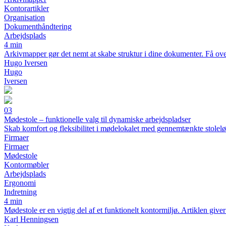
Kontorartikler
Organisation
Dokumenthåndtering
Arbejdsplads
4 min
Arkivmapper gør det nemt at skabe struktur i dine dokumenter. Få over
Hugo Iversen
Hugo
Iversen
03
Mødestole – funktionelle valg til dynamiske arbejdspladser
Skab komfort og fleksibilitet i mødelokalet med gennemtænkte stolel
Firmaer
Firmaer
Mødestole
Kontormøbler
Arbejdsplads
Ergonomi
Indretning
4 min
Mødestole er en vigtig del af et funktionelt kontormiljø. Artiklen giver
Karl Henningsen