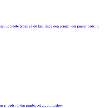
st udbredte typer, så du kan finde den printer, der passer bedst til
ser bedst til din printer og dit printbehov.