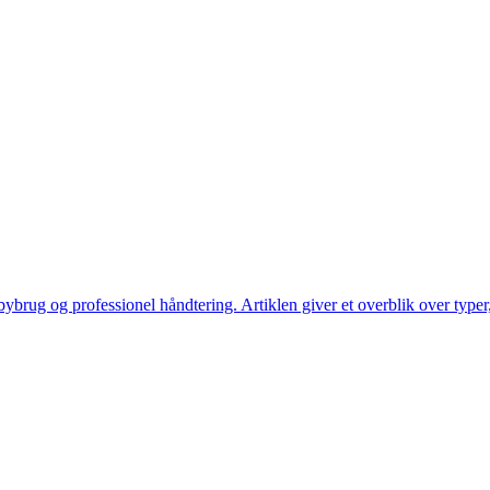
ybrug og professionel håndtering. Artiklen giver et overblik over typer