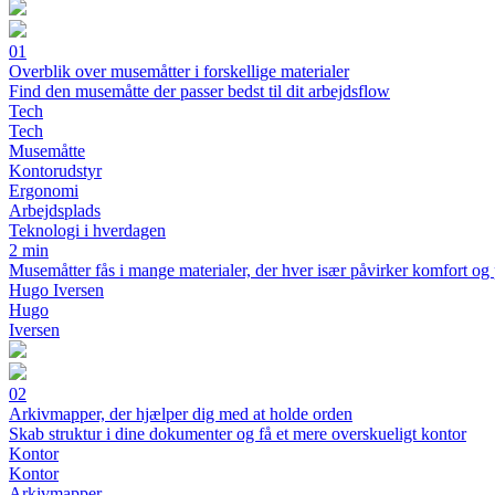
01
Overblik over musemåtter i forskellige materialer
Find den musemåtte der passer bedst til dit arbejdsflow
Tech
Tech
Musemåtte
Kontorudstyr
Ergonomi
Arbejdsplads
Teknologi i hverdagen
2 min
Musemåtter fås i mange materialer, der hver især påvirker komfort og præ
Hugo Iversen
Hugo
Iversen
02
Arkivmapper, der hjælper dig med at holde orden
Skab struktur i dine dokumenter og få et mere overskueligt kontor
Kontor
Kontor
Arkivmapper