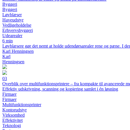
Byggeri
Byggeri
Løvblæser
Haveudstyr
Vedligeholdelse
Erhvervsbyggeri
Udearealer
6 min
Løvblæsere gør det nemt at holde udendørsarealer rene og pæne. I denne 
Karl Henningsen
Karl
Henningsen
03
Overblik over multifunktionsprintere – fra kompakte til avancerede m
Effektiv udskrivning, scanning og kopiering samlet i én løsning
Firmaer
Firmaer
Multifunktionsprinter
Kontorudstyr
Virksomhed
Effektivitet
Teknologi