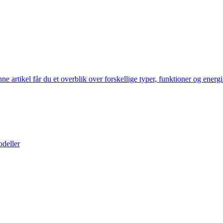
artikel får du et overblik over forskellige typer, funktioner og energik
odeller