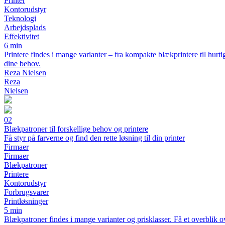
Printer
Kontorudstyr
Teknologi
Arbejdsplads
Effektivitet
6 min
Printere findes i mange varianter – fra kompakte blækprintere til hurtig
dine behov.
Reza Nielsen
Reza
Nielsen
02
Blækpatroner til forskellige behov og printere
Få styr på farverne og find den rette løsning til din printer
Firmaer
Firmaer
Blækpatroner
Printere
Kontorudstyr
Forbrugsvarer
Printløsninger
5 min
Blækpatroner findes i mange varianter og prisklasser. Få et overblik ov