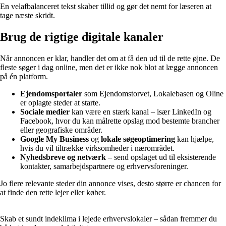
En velafbalanceret tekst skaber tillid og gør det nemt for læseren at
tage næste skridt.
Brug de rigtige digitale kanaler
Når annoncen er klar, handler det om at få den ud til de rette øjne. De
fleste søger i dag online, men det er ikke nok blot at lægge annoncen
på én platform.
Ejendomsportaler
som Ejendomstorvet, Lokalebasen og Oline
er oplagte steder at starte.
Sociale medier
kan være en stærk kanal – især LinkedIn og
Facebook, hvor du kan målrette opslag mod bestemte brancher
eller geografiske områder.
Google My Business
og
lokale søgeoptimering
kan hjælpe,
hvis du vil tiltrække virksomheder i nærområdet.
Nyhedsbreve og netværk
– send opslaget ud til eksisterende
kontakter, samarbejdspartnere og erhvervsforeninger.
Jo flere relevante steder din annonce vises, desto større er chancen for
at finde den rette lejer eller køber.
Skab et sundt indeklima i lejede erhvervslokaler – sådan fremmer du