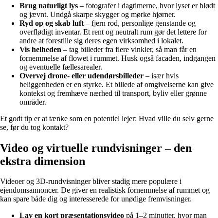
Brug naturligt lys
– fotografer i dagtimerne, hvor lyset er blødt
og jævnt. Undgå skarpe skygger og mørke hjørner.
Ryd op og skab luft
– fjern rod, personlige genstande og
overflødigt inventar. Et rent og neutralt rum gør det lettere for
andre at forestille sig deres egen virksomhed i lokalet.
Vis helheden
– tag billeder fra flere vinkler, så man får en
fornemmelse af flowet i rummet. Husk også facaden, indgangen
og eventuelle fællesarealer.
Overvej drone- eller udendørsbilleder
– især hvis
beliggenheden er en styrke. Et billede af omgivelserne kan give
kontekst og fremhæve nærhed til transport, byliv eller grønne
områder.
Et godt tip er at tænke som en potentiel lejer: Hvad ville du selv gerne
se, før du tog kontakt?
Video og virtuelle rundvisninger – den
ekstra dimension
Videoer og 3D-rundvisninger bliver stadig mere populære i
ejendomsannoncer. De giver en realistisk fornemmelse af rummet og
kan spare både dig og interesserede for unødige fremvisninger.
Lav en kort præsentationsvideo
på 1–2 minutter, hvor man