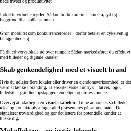
både trivsel og produktivitet
Indret til virtuelle møder: Sådan får du kontorets kamera, lyd og
baggrund til at spille sammen
Grøn mobilitet som konkurrencefordel – derfor betaler en cykelvenlig
beliggenhed sig
Få dit erhvervslokale ud over rampen: Sådan markedsfører du effektivt
med billeder og digitale kanaler
Skab genkendelighed med et visuelt brand
Hvis du udlejer flere lokaler eller driver en ejendomsvirksomhed, er det
værd at tænke i branding. Et ensartet visuelt udtryk – farver, logo,
billedstil – gør dine opslag genkendelige og professionelle.
Overvej at udarbejde en
visuel skabelon
til dine annoncer, så billeder,
tekst og kontaktoplysninger altid præsenteres på samme måde. Det
signalerer troværdighed og gør det lettere for potentielle kunder at
huske dig.
Mål effekten – og justér løbende