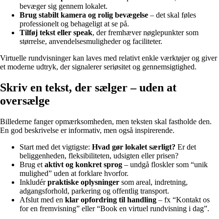
bevæger sig gennem lokalet.
Brug stabilt kamera og rolig bevægelse
– det skal føles
professionelt og behageligt at se på.
Tilføj tekst eller speak
, der fremhæver nøglepunkter som
størrelse, anvendelsesmuligheder og faciliteter.
Virtuelle rundvisninger kan laves med relativt enkle værktøjer og giver
et moderne udtryk, der signalerer seriøsitet og gennemsigtighed.
Skriv en tekst, der sælger – uden at
oversælge
Billederne fanger opmærksomheden, men teksten skal fastholde den.
En god beskrivelse er informativ, men også inspirerende.
Start med det vigtigste:
Hvad gør lokalet særligt?
Er det
beliggenheden, fleksibiliteten, udsigten eller prisen?
Brug et
aktivt og konkret sprog
– undgå floskler som “unik
mulighed” uden at forklare hvorfor.
Inkludér
praktiske oplysninger
som areal, indretning,
adgangsforhold, parkering og offentlig transport.
Afslut med en
klar opfordring til handling
– fx “Kontakt os
for en fremvisning” eller “Book en virtuel rundvisning i dag”.