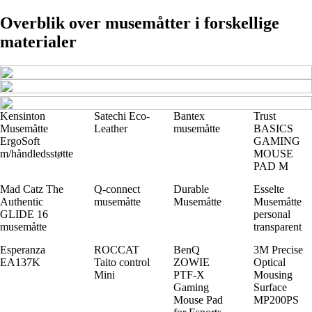
Overblik over musemåtter i forskellige
materialer
Kensinton
Satechi Eco-
Bantex
Trust
Musemåtte
Leather
musemåtte
BASICS
ErgoSoft
GAMING
m/håndledsstøtte
MOUSE
PAD M
Mad Catz The
Q-connect
Durable
Esselte
Authentic
musemåtte
Musemåtte
Musemåtte
GLIDE 16
personal
musemåtte
transparent
Esperanza
ROCCAT
BenQ
3M Precise
EA137K
Taito control
ZOWIE
Optical
Mini
PTF-X
Mousing
Gaming
Surface
Mouse Pad
MP200PS