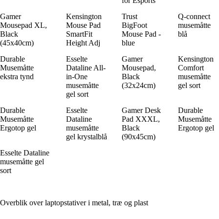
for Esports
Gamer
Kensington
Trust
Q-connect
Mousepad XL,
Mouse Pad
BigFoot
musemåtte
Black
SmartFit
Mouse Pad -
blå
(45x40cm)
Height Adj
blue
Durable
Esselte
Gamer
Kensington
Musemåtte
Dataline All-
Mousepad,
Comfort
ekstra tynd
in-One
Black
musemåtte
musemåtte
(32x24cm)
gel sort
gel sort
Durable
Esselte
Gamer Desk
Durable
Musemåtte
Dataline
Pad XXXL,
Musemåtte
Ergotop gel
musemåtte
Black
Ergotop gel
gel krystalblå
(90x45cm)
Esselte Dataline
musemåtte gel
sort
Overblik over laptopstativer i metal, træ og plast