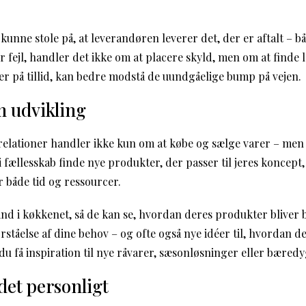
nne stole på, at leverandøren leverer det, der er aftalt – båd
 fejl, handler det ikke om at placere skyld, men om at finde l
r på tillid, kan bedre modstå de uundgåelige bump på vejen.
 udvikling
elationer handler ikke kun om at købe og sælge varer – men
fællesskab finde nye produkter, der passer til jeres koncept,
er både tid og ressourcer.
nd i køkkenet, så de kan se, hvordan deres produkter bliver b
rståelse af dine behov – og ofte også nye idéer til, hvordan 
du få inspiration til nye råvarer, sæsonløsninger eller bæredy
et personligt