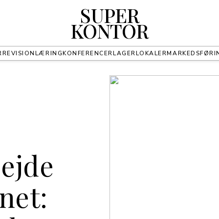
SUPER
KONTOR
R
REVISION
LÆRING
KONFERENCER
LAGER
LOKALER
MARKEDSFØRI
bejde
net: