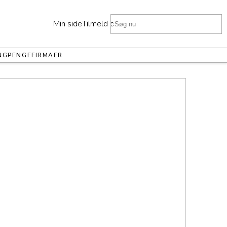
Min side
Tilmeld dig
NG
PENGE
FIRMAER