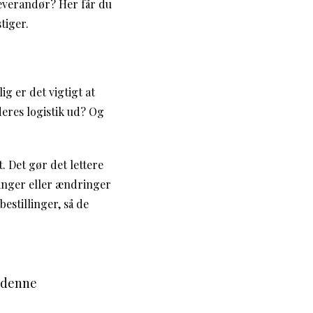
leverandør? Her får du
tiger.
g er det vigtigt at
eres logistik ud? Og
. Det gør det lettere
ninger eller ændringer
estillinger, så de
r denne