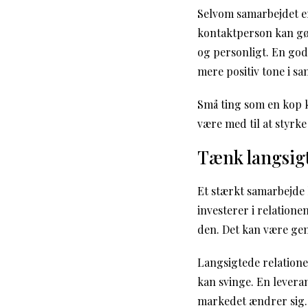
Selvom samarbejdet er 
kontaktperson kan gøre
og personligt. En god 
mere positiv tone i sa
Små ting som en kop k
være med til at styrke
Tænk langsig
Et stærkt samarbejde 
investerer i relatione
den. Det kan være gen
Langsigtede relationer
kan svinge. En leveran
markedet ændrer sig.