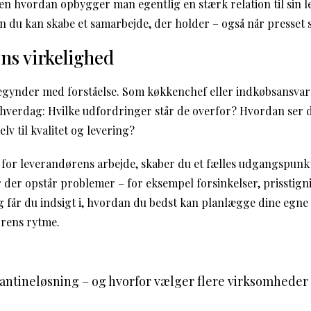
Men hvordan opbygger man egentlig en stærk relation til sin 
an du kan skabe et samarbejde, der holder – også når presset s
ns virkelighed
gynder med forståelse. Som køkkenchef eller indkøbsansvarli
verdag: Hvilke udfordringer står de overfor? Hvordan ser d
elv til kvalitet og levering?
e for leverandørens arbejde, skaber du et fælles udgangspunkt
år der opstår problemer – for eksempel forsinkelser, prisstig
g får du indsigt i, hvordan du bedst kan planlægge dine egne b
ørens rytme.
 kantineløsning – og hvorfor vælger flere virksomhede