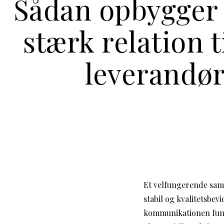
Sådan opbygger
stærk relation t
leverandø
Et velfungerende sam
stabil og kvalitetsbev
kommunikationen funge