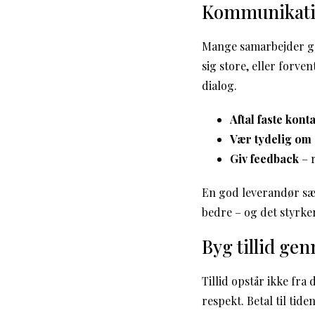
Kommunikatio
Mange samarbejder går
sig store, eller forve
dialog.
Aftal faste kont
Vær tydelig om
Giv feedback
– r
En god leverandør sæt
bedre – og det styrker
Byg tillid gen
Tillid opstår ikke fr
respekt. Betal til tide