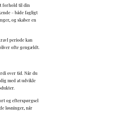
 forhold til din
kende – både fagligt
inger, og skaber en
travl periode kan
bliver ofte gengældt.
di over tid. Når du
 dig med at udvikle
odukter.
port og efterspørgsel
nde løsninger, når