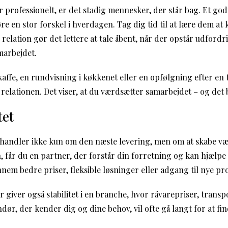
professionelt, er det stadig mennesker, der står bag. Et godt
 en stor forskel i hverdagen. Tag dig tid til at lære dem at 
relation gør det lettere at tale åbent, når der opstår udfordr
marbejdet.
affe, en rundvisning i køkkenet eller en opfølgning efter en 
 relationen. Det viser, at du værdsætter samarbejdet – og det 
tet
handler ikke kun om den næste levering, men om at skabe vær
n, får du en partner, der forstår din forretning og kan hjælpe
nem bedre priser, fleksible løsninger eller adgang til nye pr
 giver også stabilitet i en branche, hvor råvarepriser, trans
dør, der kender dig og dine behov, vil ofte gå langt for at fi