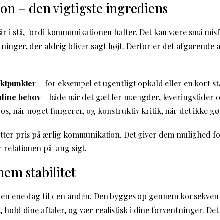
n – den vigtigste ingrediens
 i stå, fordi kommunikationen halter. Det kan være små misf
ntninger, der aldrig bliver sagt højt. Derfor er det afgørende 
aktpunkter
– for eksempel et ugentligt opkald eller en kort st
 dine behov
– både når det gælder mængder, leveringstider 
os, når noget fungerer, og konstruktiv kritik, når det ikke gø
ter pris på ærlig kommunikation. Det giver dem mulighed for
 relationen på lang sigt.
nem stabilitet
a den ene dag til den anden. Den bygges op gennem konsekven
n, hold dine aftaler, og vær realistisk i dine forventninger. Det