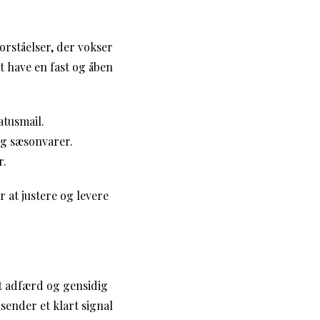
orståelser, der vokser
at have en fast og åben
atusmail.
og sæsonvarer.
r.
 at justere og levere
t adfærd og gensidig
 sender et klart signal