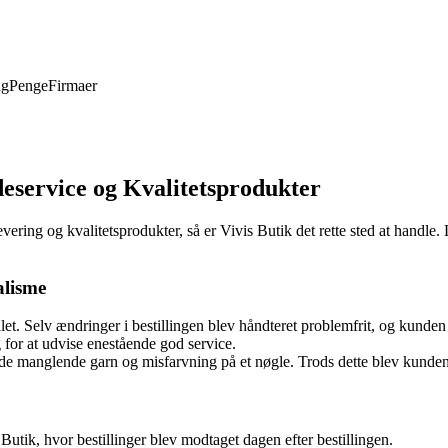
ng
Penge
Firmaer
deservice og Kvalitetsprodukter
ering og kvalitetsprodukter, så er Vivis Butik det rette sted at handle. 
alisme
et. Selv ændringer i bestillingen blev håndteret problemfrit, og kunden s
for at udvise enestående god service.
ende manglende garn og misfarvning på et nøgle. Trods dette blev ku
utik, hvor bestillinger blev modtaget dagen efter bestillingen.