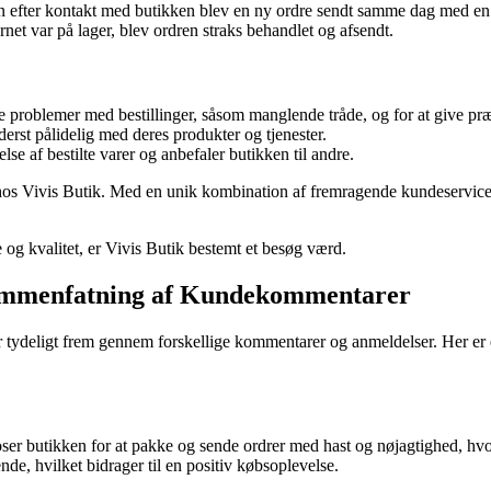
en efter kontakt med butikken blev en ny ordre sendt samme dag med en
net var på lager, blev ordren straks behandlet og afsendt.
 problemer med bestillinger, såsom manglende tråde, og for at give præ
erst pålidelig med deres produkter og tjenester.
e af bestilte varer og anbefaler butikken til andre.
 hos Vivis Butik. Med en unik kombination af fremragende kundeservice, h
 og kvalitet, er Vivis Butik bestemt et besøg værd.
 Sammenfatning af Kundekommentarer
r tydeligt frem gennem forskellige kommentarer og anmeldelser. Her er
ser butikken for at pakke og sende ordrer med hast og nøjagtighed, hvor
, hvilket bidrager til en positiv købsoplevelse.