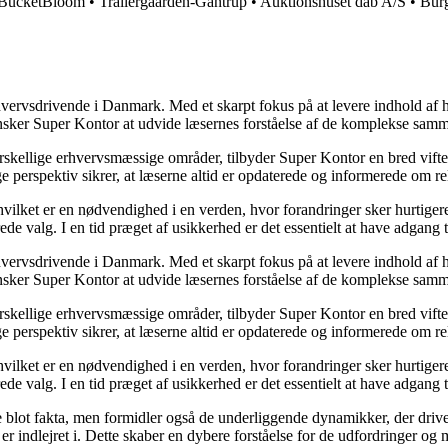
BucketBloom
•
Trailergaarden-Gantrup
•
Auktionshuset dab A/S
•
Bur
hvervsdrivende i Danmark. Med et skarpt fokus på at levere indhold af hø
nsker Super Kontor at udvide læsernes forståelse af de komplekse sam
orskellige erhvervsmæssige områder, tilbyder Super Kontor en bred vifte 
e perspektiv sikrer, at læserne altid er opdaterede og informerede om re
 hvilket er en nødvendighed i en verden, hvor forandringer sker hurtige
de valg. I en tid præget af usikkerhed er det essentielt at have adgang ti
hvervsdrivende i Danmark. Med et skarpt fokus på at levere indhold af hø
nsker Super Kontor at udvide læsernes forståelse af de komplekse sam
orskellige erhvervsmæssige områder, tilbyder Super Kontor en bred vifte 
e perspektiv sikrer, at læserne altid er opdaterede og informerede om re
 hvilket er en nødvendighed i en verden, hvor forandringer sker hurtige
de valg. I en tid præget af usikkerhed er det essentielt at have adgang ti
lot fakta, men formidler også de underliggende dynamikker, der driver u
r indlejret i. Dette skaber en dybere forståelse for de udfordringer og m