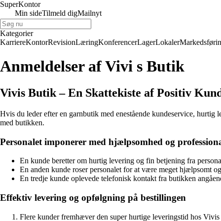
Super
Kontor
Min side
Tilmeld dig
Mailnyt
Kategorier
Karriere
Kontor
Revision
Læring
Konferencer
Lager
Lokaler
Markedsføri
Anmeldelser af Vivi s Butik
Vivis Butik – En Skattekiste af Positiv Kun
Hvis du leder efter en garnbutik med enestående kundeservice, hurtig lev
med butikken.
Personalet imponerer med hjælpsomhed og profession
En kunde beretter om hurtig levering og fin betjening fra personal
En anden kunde roser personalet for at være meget hjælpsomt og 
En tredje kunde oplevede telefonisk kontakt fra butikken angå
Effektiv levering og opfølgning på bestillingen
Flere kunder fremhæver den super hurtige leveringstid hos Vivis B