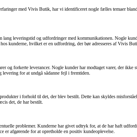
ringer med Vivis Butik, har vi identificeret nogle fælles temaer bland
 lang leveringstid og udfordringer med kommunikationen. Nogle kunder 
hos kunderne, hvilket er en udfordring, der bør adresseres af Vivis But
rer og forkerte leverancer. Nogle kunder har modtaget varer, der ikke st
g levering for at undgå sådanne fejl i fremtiden.
ukter i forhold til det, der blev bestilt. Dette kan skyldes misforstå
cis det, de har bestilt.
tuelle problemer. Kunderne har givet udtryk for, at de har haft udfordri
 er afgørende for at opretholde en positiv kundeoplevelse.