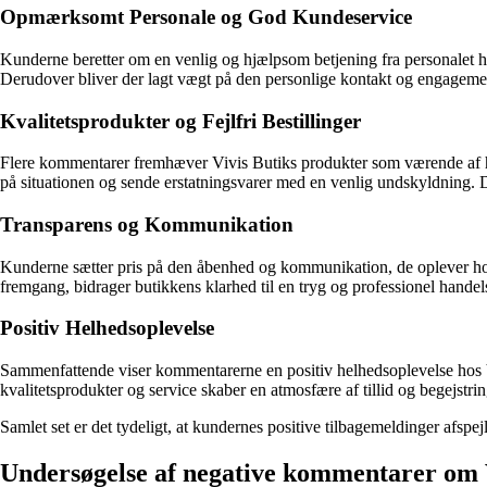
Opmærksomt Personale og God Kundeservice
Kunderne beretter om en venlig og hjælpsom betjening fra personalet h
Derudover bliver der lagt vægt på den personlige kontakt og engagement
Kvalitetsprodukter og Fejlfri Bestillinger
Flere kommentarer fremhæver Vivis Butiks produkter som værende af høj kv
på situationen og sende erstatningsvarer med en venlig undskyldning. Det
Transparens og Kommunikation
Kunderne sætter pris på den åbenhed og kommunikation, de oplever hos V
fremgang, bidrager butikkens klarhed til en tryg og professionel handel
Positiv Helhedsoplevelse
Sammenfattende viser kommentarerne en positiv helhedsoplevelse hos Vi
kvalitetsprodukter og service skaber en atmosfære af tillid og begejstr
Samlet set er det tydeligt, at kundernes positive tilbagemeldinger afspej
Undersøgelse af negative kommentarer om 