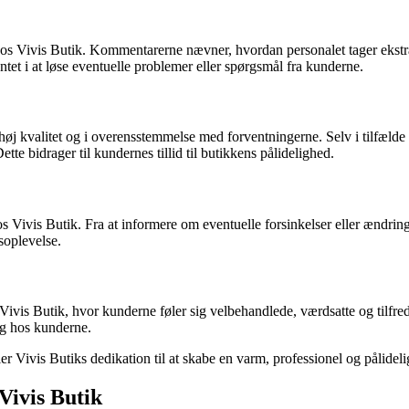
os Vivis Butik. Kommentarerne nævner, hvordan personalet tager ekstra
et i at løse eventuelle problemer eller spørgsmål fra kunderne.
alitet og i overensstemmelse med forventningerne. Selv i tilfælde af fej
te bidrager til kundernes tillid til butikkens pålidelighed.
ivis Butik. Fra at informere om eventuelle forsinkelser eller ændringer
soplevelse.
vis Butik, hvor kunderne føler sig velbehandlede, værdsatte og tilfre
ing hos kunderne.
ler Vivis Butiks dedikation til at skabe en varm, professionel og pålidel
Vivis Butik