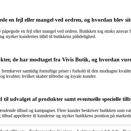
e en fejl eller mangel ved ordren, og hvordan blev si
 påpegede en fejl eller mangel ved ordren. Butikken tog straks ansvar 
ng styrker kundernes tillid til butikkens pålidelighed.
er, de har modtaget fra Vivis Butik, og hvordan vurder
 fremhæver samtidig fornuftige priser i forhold til den modtagne kvalit
og kvalitet, hvilket skaber tilfredse og loyale kunder.
 til udvalget af produkter samt eventuelle specielle t
spændende tilbud og kampagner. Flere kunder beskriver butikken som vær
 tilbud appellerer til kunderne og styrker butikkens position på markede