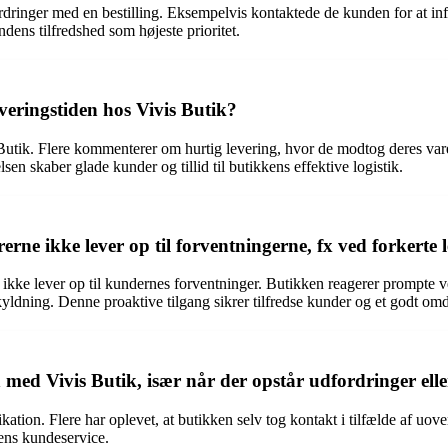
rdringer med en bestilling. Eksempelvis kontaktede de kunden for at in
ndens tilfredshed som højeste prioritet.
eringstiden hos Vivis Butik?
utik. Flere kommenterer om hurtig levering, hvor de modtog deres varer 
skaber glade kunder og tillid til butikkens effektive logistik.
rne ikke lever op til forventningerne, fx ved forkerte 
 ikke lever op til kundernes forventninger. Butikken reagerer prompte ve
skyldning. Denne proaktive tilgang sikrer tilfredse kunder og et godt 
ed Vivis Butik, især når der opstår udfordringer ell
tion. Flere har oplevet, at butikken selv tog kontakt i tilfælde af uov
ens kundeservice.