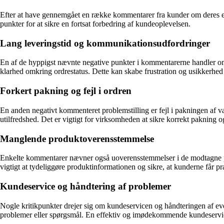
Efter at have gennemgået en række kommentarer fra kunder om deres erfa
punkter for at sikre en fortsat forbedring af kundeoplevelsen.
Lang leveringstid og kommunikationsudfordringer
En af de hyppigst nævnte negative punkter i kommentarerne handler om
klarhed omkring ordrestatus. Dette kan skabe frustration og usikkerhed 
Forkert pakning og fejl i ordren
En anden negativt kommenteret problemstilling er fejl i pakningen af va
utilfredshed. Det er vigtigt for virksomheden at sikre korrekt pakning o
Manglende produktoverensstemmelse
Enkelte kommentarer nævner også uoverensstemmelser i de modtagne prod
vigtigt at tydeliggøre produktinformationen og sikre, at kunderne får præ
Kundeservice og håndtering af problemer
Nogle kritikpunkter drejer sig om kundeservicen og håndteringen af even
problemer eller spørgsmål. En effektiv og imødekommende kundeservice