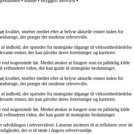
gerklubben
•
Bahne
•
Bryggeri Skovlyst
•
j kvalitet, stræber mediet efter at belyse aktuelle emner inden for
menhænge, der præger det moderne erhvervsliv.
af indhold, der spænder fra strategiske tilgange til virksomhedsledelse
levante emner, der kan påvirke deres forretninger og karrierer.
re end nogensinde før. Mediet ønsker at fungere som en pålidelig kilde
l velfunderet viden, der kan guide til strategiske beslutninger.
j kvalitet, stræber mediet efter at belyse aktuelle emner inden for
menhænge, der præger det moderne erhvervsliv.
af indhold, der spænder fra strategiske tilgange til virksomhedsledelse
levante emner, der kan påvirke deres forretninger og karrierer.
re end nogensinde før. Mediet ønsker at fungere som en pålidelig kilde
l velfunderet viden, der kan guide til strategiske beslutninger.
dviklingen i erhvervslivet. Læserne inviteres til at reflektere over de
uligheder, der er til stede i dagens erhvervsmiljø.