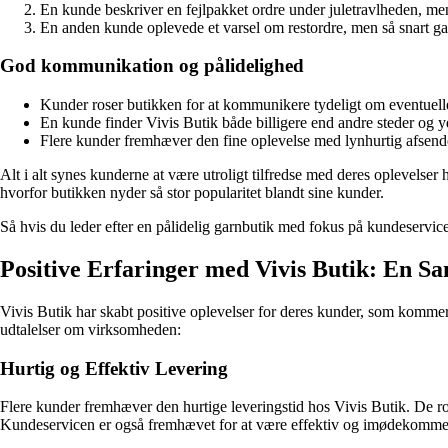
En kunde beskriver en fejlpakket ordre under juletravlheden, m
En anden kunde oplevede et varsel om restordre, men så snart gar
God kommunikation og pålidelighed
Kunder roser butikken for at kommunikere tydeligt om eventuelle
En kunde finder Vivis Butik både billigere end andre steder og yd
Flere kunder fremhæver den fine oplevelse med lynhurtig afsendels
Alt i alt synes kunderne at være utroligt tilfredse med deres oplevelser
hvorfor butikken nyder så stor popularitet blandt sine kunder.
Så hvis du leder efter en pålidelig garnbutik med fokus på kundeservice
Positive Erfaringer med Vivis Butik: En
Vivis Butik har skabt positive oplevelser for deres kunder, som komme
udtalelser om virksomheden:
Hurtig og Effektiv Levering
Flere kunder fremhæver den hurtige leveringstid hos Vivis Butik. De ro
Kundeservicen er også fremhævet for at være effektiv og imødekommende