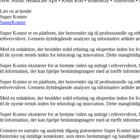
New Nordic Healthcare ApS
•
Kelds Kod
•
whiteaway
•
Autoworld
•
Lær os at kende
Super Kontor
Super
Kontor
Super Kontor er en platform, der henvender sig til professionelle og er
erhvervslivet. Gennem dybdegående analyser og informative artikler ø
Med en redaktion, der besidder solid erfaring og ekspertise inden for f
til de nyeste trends inden for teknologi og innovation. Dette mangfoldig
Super Kontor eksisterer for at fremme viden og indsigt i erhvervslivet,
til information, der kan hjælpe beslutningstagere med at træffe informere
Super Kontor er en platform, der henvender sig til professionelle og er
erhvervslivet. Gennem dybdegående analyser og informative artikler ø
Med en redaktion, der besidder solid erfaring og ekspertise inden for f
til de nyeste trends inden for teknologi og innovation. Dette mangfoldig
Super Kontor eksisterer for at fremme viden og indsigt i erhvervslivet,
til information, der kan hjælpe beslutningstagere med at træffe informere
Gennem en narrativ og analytisk tilgang præsenterer Super Kontor ikke b
historiske og nutidige kontekster, som deres beslutninger og handlinger e