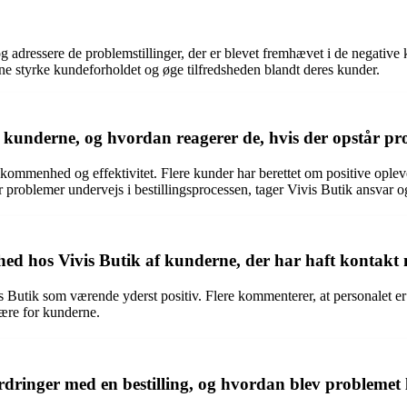
 og adressere de problemstillinger, der er blevet fremhævet i de negative
 styrke kundeforholdet og øge tilfredsheden blandt deres kunder.
underne, og hvordan reagerer de, hvis der opstår prob
ommenhed og effektivitet. Flere kunder har berettet om positive oplev
år problemer undervejs i bestillingsprocessen, tager Vivis Butik ansvar 
hed hos Vivis Butik af kunderne, der har haft kontak
Butik som værende yderst positiv. Flere kommenterer, at personalet e
fære for kunderne.
dringer med en bestilling, og hvordan blev problemet 