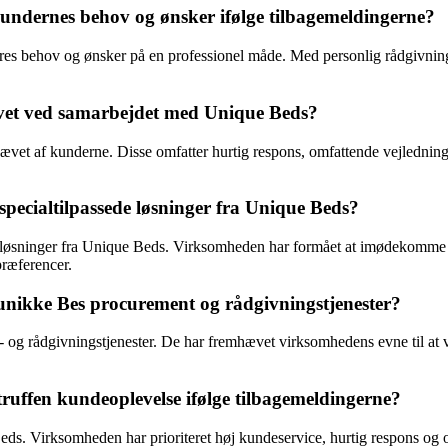
dernes behov og ønsker ifølge tilbagemeldingerne?
es behov og ønsker på en professionel måde. Med personlig rådgivning
ævet ved samarbejdet med Unique Beds?
et af kunderne. Disse omfatter hurtig respons, omfattende vejledning, p
pecialtilpassede løsninger fra Unique Beds?
de løsninger fra Unique Beds. Virksomheden har formået at imødekomme s
præferencer.
 unikke Bes procurement og rådgivningstjenester?
 og rådgivningstjenester. De har fremhævet virksomhedens evne til at v
uffen kundeoplevelse ifølge tilbagemeldingerne?
s. Virksomheden har prioriteret høj kundeservice, hurtig respons og om