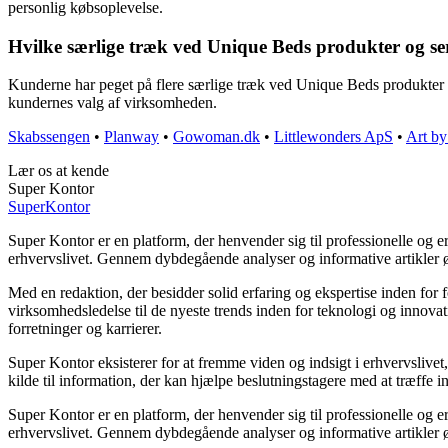
personlig købsoplevelse.
Hvilke særlige træk ved Unique Beds produkter og s
Kunderne har peget på flere særlige træk ved Unique Beds produkter o
kundernes valg af virksomheden.
Skabssengen
•
Planway
•
Gowoman.dk
•
Littlewonders ApS
•
Art by
Lær os at kende
Super Kontor
Super
Kontor
Super Kontor er en platform, der henvender sig til professionelle og e
erhvervslivet. Gennem dybdegående analyser og informative artikler
Med en redaktion, der besidder solid erfaring og ekspertise inden for 
virksomhedsledelse til de nyeste trends inden for teknologi og innova
forretninger og karrierer.
Super Kontor eksisterer for at fremme viden og indsigt i erhvervslive
kilde til information, der kan hjælpe beslutningstagere med at træffe in
Super Kontor er en platform, der henvender sig til professionelle og e
erhvervslivet. Gennem dybdegående analyser og informative artikler