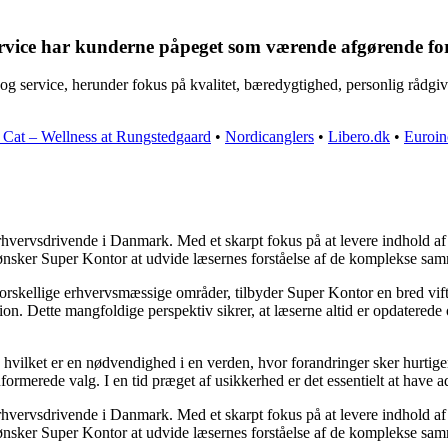
ervice har kunderne påpeget som værende afgørende fo
g service, herunder fokus på kvalitet, bæredygtighed, personlig rådgiv
 Cat – Wellness at Rungstedgaard
•
Nordicanglers
•
Libero.dk
•
Euroin
rhvervsdrivende i Danmark. Med et skarpt fokus på at levere indhold af h
 ønsker Super Kontor at udvide læsernes forståelse af de komplekse sa
forskellige erhvervsmæssige områder, tilbyder Super Kontor en bred vifte 
tion. Dette mangfoldige perspektiv sikrer, at læserne altid er opdatered
t, hvilket er en nødvendighed i en verden, hvor forandringer sker hurtig
formerede valg. I en tid præget af usikkerhed er det essentielt at have ad
rhvervsdrivende i Danmark. Med et skarpt fokus på at levere indhold af h
 ønsker Super Kontor at udvide læsernes forståelse af de komplekse sa