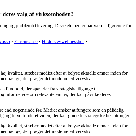
r deres valg af virksomheden?
ning og problemfri levering. Disse elementer har været afgørende for
casso
•
Euroincasso
•
Haderslevwellnesshus
•
øj kvalitet, stræber mediet efter at belyse aktuelle emner inden for
mmenhænge, der præger det moderne erhvervsliv.
af indhold, der spænder fra strategiske tilgange til
e og informerede om relevante emner, der kan påvirke deres
ere end nogensinde før. Mediet ønsker at fungere som en pålidelig
gang til velfunderet viden, der kan guide til strategiske beslutninger.
øj kvalitet, stræber mediet efter at belyse aktuelle emner inden for
mmenhænge, der præger det moderne erhvervsliv.