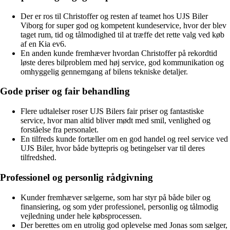
Der er ros til Christoffer og resten af teamet hos UJS Biler
Viborg for super god og kompetent kundeservice, hvor der blev
taget rum, tid og tålmodighed til at træffe det rette valg ved køb
af en Kia ev6.
En anden kunde fremhæver hvordan Christoffer på rekordtid
løste deres bilproblem med høj service, god kommunikation og
omhyggelig gennemgang af bilens tekniske detaljer.
Gode priser og fair behandling
Flere udtalelser roser UJS Bilers fair priser og fantastiske
service, hvor man altid bliver mødt med smil, venlighed og
forståelse fra personalet.
En tilfreds kunde fortæller om en god handel og reel service ved
UJS Biler, hvor både byttepris og betingelser var til deres
tilfredshed.
Professionel og personlig rådgivning
Kunder fremhæver sælgerne, som har styr på både biler og
finansiering, og som yder professionel, personlig og tålmodig
vejledning under hele købsprocessen.
Der berettes om en utrolig god oplevelse med Jonas som sælger,