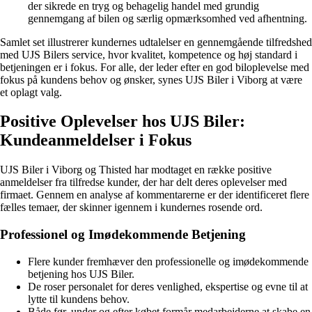
der sikrede en tryg og behagelig handel med grundig
gennemgang af bilen og særlig opmærksomhed ved afhentning.
Samlet set illustrerer kundernes udtalelser en gennemgående tilfredshed
med UJS Bilers service, hvor kvalitet, kompetence og høj standard i
betjeningen er i fokus. For alle, der leder efter en god biloplevelse med
fokus på kundens behov og ønsker, synes UJS Biler i Viborg at være
et oplagt valg.
Positive Oplevelser hos UJS Biler:
Kundeanmeldelser i Fokus
UJS Biler i Viborg og Thisted har modtaget en række positive
anmeldelser fra tilfredse kunder, der har delt deres oplevelser med
firmaet. Gennem en analyse af kommentarerne er der identificeret flere
fælles temaer, der skinner igennem i kundernes rosende ord.
Professionel og Imødekommende Betjening
Flere kunder fremhæver den professionelle og imødekommende
betjening hos UJS Biler.
De roser personalet for deres venlighed, ekspertise og evne til at
lytte til kundens behov.
Både før, under og efter købet formår medarbejderne at skabe en