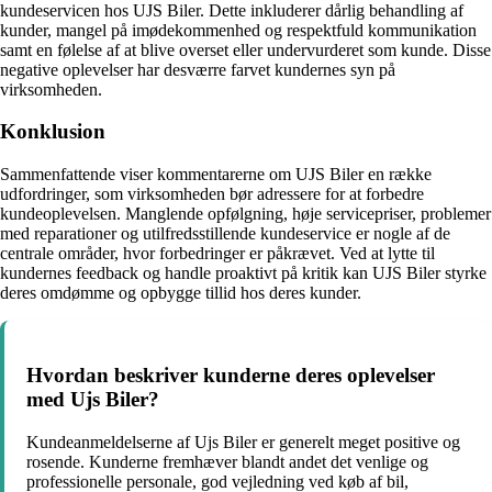
kundeservicen hos UJS Biler. Dette inkluderer dårlig behandling af
kunder, mangel på imødekommenhed og respektfuld kommunikation
samt en følelse af at blive overset eller undervurderet som kunde. Disse
negative oplevelser har desværre farvet kundernes syn på
virksomheden.
Konklusion
Sammenfattende viser kommentarerne om UJS Biler en række
udfordringer, som virksomheden bør adressere for at forbedre
kundeoplevelsen. Manglende opfølgning, høje servicepriser, problemer
med reparationer og utilfredsstillende kundeservice er nogle af de
centrale områder, hvor forbedringer er påkrævet. Ved at lytte til
kundernes feedback og handle proaktivt på kritik kan UJS Biler styrke
deres omdømme og opbygge tillid hos deres kunder.
Hvordan beskriver kunderne deres oplevelser
med Ujs Biler?
Kundeanmeldelserne af Ujs Biler er generelt meget positive og
rosende. Kunderne fremhæver blandt andet det venlige og
professionelle personale, god vejledning ved køb af bil,