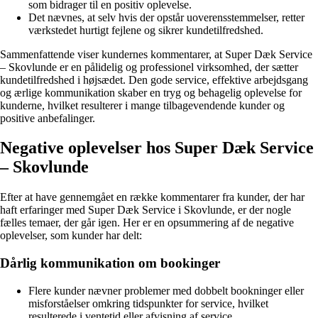
som bidrager til en positiv oplevelse.
Det nævnes, at selv hvis der opstår uoverensstemmelser, retter
værkstedet hurtigt fejlene og sikrer kundetilfredshed.
Sammenfattende viser kundernes kommentarer, at Super Dæk Service
– Skovlunde er en pålidelig og professionel virksomhed, der sætter
kundetilfredshed i højsædet. Den gode service, effektive arbejdsgang
og ærlige kommunikation skaber en tryg og behagelig oplevelse for
kunderne, hvilket resulterer i mange tilbagevendende kunder og
positive anbefalinger.
Negative oplevelser hos Super Dæk Service
– Skovlunde
Efter at have gennemgået en række kommentarer fra kunder, der har
haft erfaringer med Super Dæk Service i Skovlunde, er der nogle
fælles temaer, der går igen. Her er en opsummering af de negative
oplevelser, som kunder har delt:
Dårlig kommunikation om bookinger
Flere kunder nævner problemer med dobbelt bookninger eller
misforståelser omkring tidspunkter for service, hvilket
resulterede i ventetid eller afvisning af service.