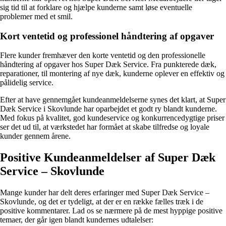
sig tid til at forklare og hjælpe kunderne samt løse eventuelle
problemer med et smil.
Kort ventetid og professionel håndtering af opgaver
Flere kunder fremhæver den korte ventetid og den professionelle
håndtering af opgaver hos Super Dæk Service. Fra punkterede dæk,
reparationer, til montering af nye dæk, kunderne oplever en effektiv og
pålidelig service.
Efter at have gennemgået kundeanmeldelserne synes det klart, at Super
Dæk Service i Skovlunde har oparbejdet et godt ry blandt kunderne.
Med fokus på kvalitet, god kundeservice og konkurrencedygtige priser
ser det ud til, at værkstedet har formået at skabe tilfredse og loyale
kunder gennem årene.
Positive Kundeanmeldelser af Super Dæk
Service – Skovlunde
Mange kunder har delt deres erfaringer med Super Dæk Service –
Skovlunde, og det er tydeligt, at der er en række fælles træk i de
positive kommentarer. Lad os se nærmere på de mest hyppige positive
temaer, der går igen blandt kundernes udtalelser: