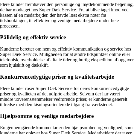
Flere kunder fremhæver den personlige og imødekommende betjening,
de har modtaget hos Super Dæk Service. Fra at blive taget imod ved
kassen af en medarbejder, der havde læst ekstra noter fra
tidsbookingen, til effektive og venlige medarbejdere under hele
processen.
Pålidelig og effektiv service
Kunderne beretter om nem og effektiv kommunikation og service hos
Super Dæk Service. Muligheden for at ændre tidspunkter online eller
telefonisk, overholdelse af aftalte tider og hurtig ekspedition af opgaver
som hjulskift og dækskift.
Konkurrencedygtige priser og kvalitetsarbejde
Flere kunder roser Super Dæk Service for deres konkurrencedygtige
priser og kvaliteten af det udførte arbejde. Selvom der har været
mindre uoverensstemmelser vedrørende priser, er kunderne generelt
tilfredse med den løsningsorienterede tilgang fra værkstedet.
Hjælpsomme og venlige medarbejdere
En gennemgående kommentar er den hjælpsomhed og venlighed, som
kunderne har oplevet hos Super Dæk Service. Medarbejdere der tager