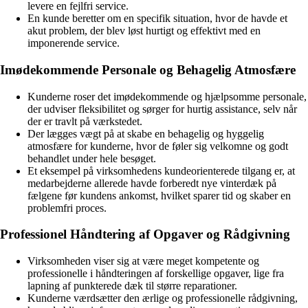
levere en fejlfri service.
En kunde beretter om en specifik situation, hvor de havde et
akut problem, der blev løst hurtigt og effektivt med en
imponerende service.
Imødekommende Personale og Behagelig Atmosfære
Kunderne roser det imødekommende og hjælpsomme personale,
der udviser fleksibilitet og sørger for hurtig assistance, selv når
der er travlt på værkstedet.
Der lægges vægt på at skabe en behagelig og hyggelig
atmosfære for kunderne, hvor de føler sig velkomne og godt
behandlet under hele besøget.
Et eksempel på virksomhedens kundeorienterede tilgang er, at
medarbejderne allerede havde forberedt nye vinterdæk på
fælgene før kundens ankomst, hvilket sparer tid og skaber en
problemfri proces.
Professionel Håndtering af Opgaver og Rådgivning
Virksomheden viser sig at være meget kompetente og
professionelle i håndteringen af forskellige opgaver, lige fra
lapning af punkterede dæk til større reparationer.
Kunderne værdsætter den ærlige og professionelle rådgivning,