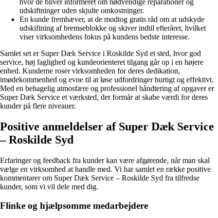
hvor de bliver informeret om nødvendige reparationer og
udskiftninger uden skjulte omkostninger.
En kunde fremhæver, at de modtog gratis råd om at udskyde
udskiftning af bremseblokke og skiver indtil efteråret, hvilket
viser virksomhedens fokus på kundens bedste interesse.
Samlet set er Super Dæk Service i Roskilde Syd et sted, hvor god
service, høj faglighed og kundeorienteret tilgang går op i en højere
enhed. Kunderne roser virksomheden for deres dedikation,
imødekommenhed og evne til at løse udfordringer hurtigt og effektivt.
Med en behagelig atmosfære og professionel håndtering af opgaver er
Super Dæk Service et værksted, der formår at skabe værdi for deres
kunder på flere niveauer.
Positive anmeldelser af Super Dæk Service
– Roskilde Syd
Erfaringer og feedback fra kunder kan være afgørende, når man skal
vælge en virksomhed at handle med. Vi har samlet en række positive
kommentarer om Super Dæk Service – Roskilde Syd fra tilfredse
kunder, som vi vil dele med dig.
Flinke og hjælpsomme medarbejdere