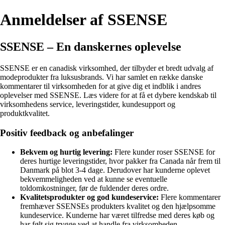
Anmeldelser af SSENSE
SSENSE – En danskernes oplevelse
SSENSE er en canadisk virksomhed, der tilbyder et bredt udvalg af
modeprodukter fra luksusbrands. Vi har samlet en række danske
kommentarer til virksomheden for at give dig et indblik i andres
oplevelser med SSENSE. Læs videre for at få et dybere kendskab til
virksomhedens service, leveringstider, kundesupport og
produktkvalitet.
Positiv feedback og anbefalinger
Bekvem og hurtig levering:
Flere kunder roser SSENSE for
deres hurtige leveringstider, hvor pakker fra Canada når frem til
Danmark på blot 3-4 dage. Derudover har kunderne oplevet
bekvemmeligheden ved at kunne se eventuelle
toldomkostninger, før de fuldender deres ordre.
Kvalitetsprodukter og god kundeservice:
Flere kommentarer
fremhæver SSENSEs produkters kvalitet og den hjælpsomme
kundeservice. Kunderne har været tilfredse med deres køb og
har følt sig trygge ved at handle fra virksomheden.