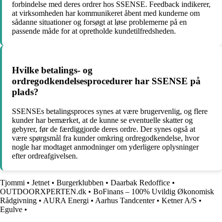
forbindelse med deres ordrer hos SSENSE. Feedback indikerer,
at virksomheden har kommunikeret åbent med kunderne om
sådanne situationer og forsøgt at løse problemerne på en
passende måde for at opretholde kundetilfredsheden.
Hvilke betalings- og
ordregodkendelsesprocedurer har SSENSE på
plads?
SSENSEs betalingsproces synes at være brugervenlig, og flere
kunder har bemærket, at de kunne se eventuelle skatter og
gebyrer, før de færdiggjorde deres ordre. Der synes også at
være spørgsmål fra kunder omkring ordregodkendelse, hvor
nogle har modtaget anmodninger om yderligere oplysninger
efter ordreafgivelsen.
Tjommi
•
Jetnet
•
Burgerklubben
•
Daarbak Redoffice
•
OUTDOORXPERTEN.dk
•
BoFinans – 100% Uvildig Økonomisk
Rådgivning
•
AURA Energi
•
Aarhus Tandcenter
•
Ketner A/S
•
Egulve
•