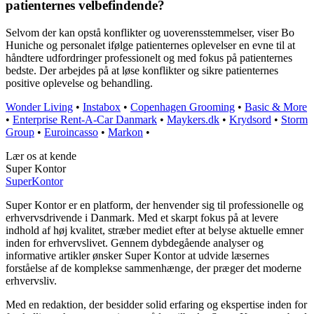
patienternes velbefindende?
Selvom der kan opstå konflikter og uoverensstemmelser, viser Bo
Huniche og personalet ifølge patienternes oplevelser en evne til at
håndtere udfordringer professionelt og med fokus på patienternes
bedste. Der arbejdes på at løse konflikter og sikre patienternes
positive oplevelse og behandling.
Wonder Living
•
Instabox
•
Copenhagen Grooming
•
Basic & More
•
Enterprise Rent-A-Car Danmark
•
Maykers.dk
•
Krydsord
•
Storm
Group
•
Euroincasso
•
Markon
•
Lær os at kende
Super Kontor
Super
Kontor
Super Kontor er en platform, der henvender sig til professionelle og
erhvervsdrivende i Danmark. Med et skarpt fokus på at levere
indhold af høj kvalitet, stræber mediet efter at belyse aktuelle emner
inden for erhvervslivet. Gennem dybdegående analyser og
informative artikler ønsker Super Kontor at udvide læsernes
forståelse af de komplekse sammenhænge, der præger det moderne
erhvervsliv.
Med en redaktion, der besidder solid erfaring og ekspertise inden for