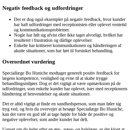
Negativ feedback og udfordringer
Der er dog også eksempler på negativ feedback, hvor kunder
har haft udfordringer med receptionisten eller oplevet ventetid
og kommunikationsproblemer.
Nogle har følt sig afvist eller ikke taget alvorligt, hvilket har
resulteret i frustration og dårlige oplevelser.
Enkelte har kritiseret kommunikationen og håndteringen af
akutte situationer, som har ført til forsinket behandling.
Overordnet vurdering
Speciallæge Bo Huniche modtager generelt positiv feedback for
lægens kompetence, venlighed og evne til at skabe trygge
behandlingsmiljøer. Dog er det vigtigt at være opmærksom på de
udfordringer, som enkelte kunder har oplevet, især med receptionens
håndtering af henvendelser og akutte situationer.
Det er altid vigtigt at finde en sundhedsperson, som man føler sig
tryg ved, og hvis du overvejer at besøge Speciallæge Bo Huniche,
kan det være en god idé at tage højde for både de positive og
negative oplevelser, som andre kunder har delt.
Uanset om du leder efter en øre-, næse- og halslæge, er det klogt at