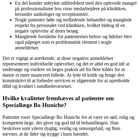
En del kunder udtrykte utilfredshed med den oplevede mangel
på professionalisme hos visse medarbejdere på klinikken,
herunder audiologer og receptionister.
Nogle patienter følte sig nedladende behandlet og manglede
respekt fra personalet ved klinikken, hvilket bidrog til en
negativ oplevelse af deres besøg.
Manglende forståelse for patienternes behov og lidelser blev
også påpeget som et problematisk element i nogle
anmeldelser.
Det er vigtigt at anerkende, at disse negative anmeldelser
repræsenterer individuelle oplevelser, og det er altid en god idé at
undersøge og vurdere en læges praksis ud fra flere kilder for at
danne et mere nuanceret billede. At lytte til kritik og bruge den
konstruktivt til at forbedre servicen er afgørende for at opretholde
tillid og kvalitet i sundhedsvæsenet.
Hvilke kvaliteter fremhæves af patienter om
Speciallæge Bo Huniche?
Patienter roser Speciallæge Bo Huniche for at være en sød, rolig og
kompetent læge, der giver sig god tid til behandlingen. Han
beskrives som yderst dygtig, venlig og omsorgsfuld, og flere
nævner, at de føler sig trygge i hans hænder.