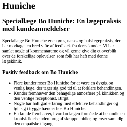
Huniche
Speciallæge Bo Huniche: En lægepraksis
med kundeanmeldelser
Speciallæge Bo Huniche er en øre-, næse- og halslægepraksis, der
har modtaget en bred vifte af feedback fra deres kunder. Vi har
samlet nogle af kommentarerne og vil gerne give dig et overblik
over de forskellige oplevelser, som folk har haft med denne
lægeklinik.
Positiv feedback om Bo Huniche
Flere kunder roser Bo Huniche for at være en dygtig og
venlig læge, der tager sig god tid til at forklare behandlingen.
Kunder fremhæver den behagelige atmosfære på klinikken og
den venlige receptionist, Birgit.
Nogle har haft god erfaring med effektive behandlinger og
følt sig i trygge hænder hos Bo Huniche.
En kunde fremhæver, hvordan lægen formåede at behandle en
kronisk lidelse uden brug af skrappe midler, og roser samtidig
den empatiske tilgang.