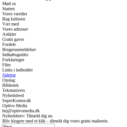
Mød os
Starten
Vores værdier
Bag kulissen
Vær med
Vores adresser
Artikler
Gratis gaver
Fordele
Brugeranmeldelser
Indkøbsguides
Forklaringer
Film
Links i indholdet
Sidetræ
Opslag
Bibliotek
Tekstunivers
Nyhedsfeed
SuperKontor.dk
Optivo Media
hej@optivomedia.dk
Nyhedsbrev: Tilmeld dig nu
Bliv klogere med et klik – tilmeld dig vores gratis mailserie.