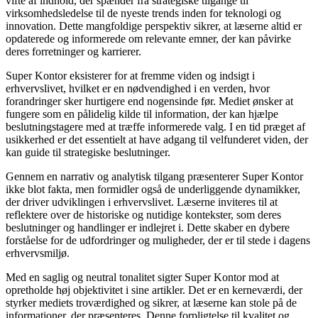
vifte af indhold, der spænder fra strategiske tilgange til
virksomhedsledelse til de nyeste trends inden for teknologi og
innovation. Dette mangfoldige perspektiv sikrer, at læserne altid er
opdaterede og informerede om relevante emner, der kan påvirke
deres forretninger og karrierer.
Super Kontor eksisterer for at fremme viden og indsigt i
erhvervslivet, hvilket er en nødvendighed i en verden, hvor
forandringer sker hurtigere end nogensinde før. Mediet ønsker at
fungere som en pålidelig kilde til information, der kan hjælpe
beslutningstagere med at træffe informerede valg. I en tid præget af
usikkerhed er det essentielt at have adgang til velfunderet viden, der
kan guide til strategiske beslutninger.
Gennem en narrativ og analytisk tilgang præsenterer Super Kontor
ikke blot fakta, men formidler også de underliggende dynamikker,
der driver udviklingen i erhvervslivet. Læserne inviteres til at
reflektere over de historiske og nutidige kontekster, som deres
beslutninger og handlinger er indlejret i. Dette skaber en dybere
forståelse for de udfordringer og muligheder, der er til stede i dagens
erhvervsmiljø.
Med en saglig og neutral tonalitet sigter Super Kontor mod at
opretholde høj objektivitet i sine artikler. Det er en kerneværdi, der
styrker mediets troværdighed og sikrer, at læserne kan stole på de
informationer, der præsenteres. Denne forpligtelse til kvalitet og