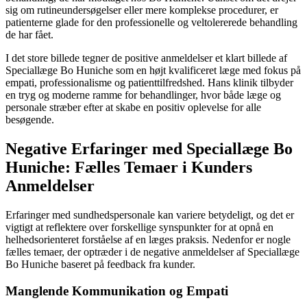
sig om rutineundersøgelser eller mere komplekse procedurer, er
patienterne glade for den professionelle og veltolererede behandling
de har fået.
I det store billede tegner de positive anmeldelser et klart billede af
Speciallæge Bo Huniche som en højt kvalificeret læge med fokus på
empati, professionalisme og patienttilfredshed. Hans klinik tilbyder
en tryg og moderne ramme for behandlinger, hvor både læge og
personale stræber efter at skabe en positiv oplevelse for alle
besøgende.
Negative Erfaringer med Speciallæge Bo
Huniche: Fælles Temaer i Kunders
Anmeldelser
Erfaringer med sundhedspersonale kan variere betydeligt, og det er
vigtigt at reflektere over forskellige synspunkter for at opnå en
helhedsorienteret forståelse af en læges praksis. Nedenfor er nogle
fælles temaer, der optræder i de negative anmeldelser af Speciallæge
Bo Huniche baseret på feedback fra kunder.
Manglende Kommunikation og Empati