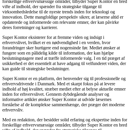
forskellige erhvervsmæssige områder, tilbyder Super Kontor en bred
vifte af indhold, der spænder fra strategiske tilgange til
virksomhedsledelse til de nyeste trends inden for teknologi og
innovation. Dette mangfoldige perspektiv sikrer, at læserne altid er
opdaterede og informerede om relevante emner, der kan påvirke
deres forretninger og karrierer.
Super Kontor eksisterer for at fremme viden og indsigt i
erhvervslivet, hvilket er en nødvendighed i en verden, hvor
forandringer sker hurtigere end nogensinde før. Mediet ønsker at
fungere som en pålidelig kilde til information, der kan hjælpe
beslutningstagere med at træffe informerede valg. I en tid præget af
usikkerhed er det essentielt at have adgang til velfunderet viden, der
kan guide til strategiske beslutninger.
Super Kontor er en platform, der henvender sig til professionelle og
erhvervsdrivende i Danmark. Med et skarpt fokus på at levere
indhold af høj kvalitet, stræber mediet efter at belyse aktuelle emner
inden for erhvervslivet. Gennem dybdegående analyser og
informative artikler ønsker Super Kontor at udvide læsernes
forståelse af de komplekse sammenhænge, der præger det moderne
erhvervsliv.
Med en redaktion, der besidder solid erfaring og ekspertise inden for
forskellige erhvervsmæssige områder, tilbyder Super Kontor en bred