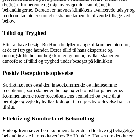
dygtig, informerende og nøje overvejende i sin tilgang til
behandlingerne. Derudover nævnes klinikkens avancerede udstyr og
moderne faciliteter som et ekstra incitament til at vende tilbage ved
behov.
Tillid og Tryghed
Efter at have besøgt Bo Huniche føler mange af kommentatorerne,
at de er i trygge hænder. Deres tillid til hans ekspertise og
omsorgsfulde behandling skinner igennem, hvilket skaber en
atmosfære af tillid og tryghed under besøget på klinikken.
Positiv Receptionistoplevelse
Særligt nævnes også den imødekommende og hjælpsomme
receptionist, som skaber en behagelig velkomst for patienterne.
Kommentarerne roser receptionistens venlighed og evne til at
berolige og vejlede, hvilket bidrager til en positiv oplevelse fra start
til slut.
Effektiv og Komfortabel Behandling
Endelig fremhæver flere kommentatorer den effektive og behagelige
behandling, de har modtaget hos Bo Huniche. Uanset om det drejer