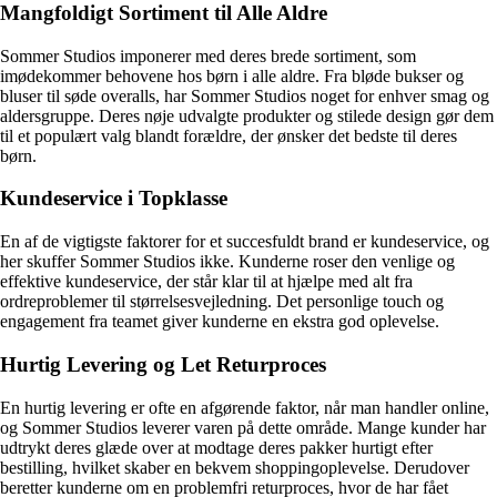
Mangfoldigt Sortiment til Alle Aldre
Sommer Studios imponerer med deres brede sortiment, som
imødekommer behovene hos børn i alle aldre. Fra bløde bukser og
bluser til søde overalls, har Sommer Studios noget for enhver smag og
aldersgruppe. Deres nøje udvalgte produkter og stilede design gør dem
til et populært valg blandt forældre, der ønsker det bedste til deres
børn.
Kundeservice i Topklasse
En af de vigtigste faktorer for et succesfuldt brand er kundeservice, og
her skuffer Sommer Studios ikke. Kunderne roser den venlige og
effektive kundeservice, der står klar til at hjælpe med alt fra
ordreproblemer til størrelsesvejledning. Det personlige touch og
engagement fra teamet giver kunderne en ekstra god oplevelse.
Hurtig Levering og Let Returproces
En hurtig levering er ofte en afgørende faktor, når man handler online,
og Sommer Studios leverer varen på dette område. Mange kunder har
udtrykt deres glæde over at modtage deres pakker hurtigt efter
bestilling, hvilket skaber en bekvem shoppingoplevelse. Derudover
beretter kunderne om en problemfri returproces, hvor de har fået