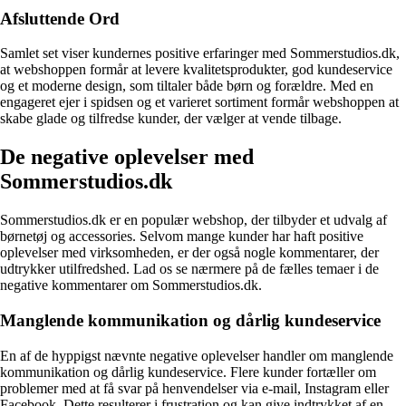
Afsluttende Ord
Samlet set viser kundernes positive erfaringer med Sommerstudios.dk,
at webshoppen formår at levere kvalitetsprodukter, god kundeservice
og et moderne design, som tiltaler både børn og forældre. Med en
engageret ejer i spidsen og et varieret sortiment formår webshoppen at
skabe glade og tilfredse kunder, der vælger at vende tilbage.
De negative oplevelser med
Sommerstudios.dk
Sommerstudios.dk er en populær webshop, der tilbyder et udvalg af
børnetøj og accessories. Selvom mange kunder har haft positive
oplevelser med virksomheden, er der også nogle kommentarer, der
udtrykker utilfredshed. Lad os se nærmere på de fælles temaer i de
negative kommentarer om Sommerstudios.dk.
Manglende kommunikation og dårlig kundeservice
En af de hyppigst nævnte negative oplevelser handler om manglende
kommunikation og dårlig kundeservice. Flere kunder fortæller om
problemer med at få svar på henvendelser via e-mail, Instagram eller
Facebook. Dette resulterer i frustration og kan give indtrykket af en