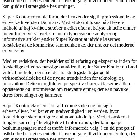
usikkerhed er det essentielt at have adgang til velfunderet viden, der
kan guide til strategiske beslutninger.
Super Kontor er en platform, der henvender sig til professionelle og
erhvervsdrivende i Danmark. Med et skarpt fokus på at levere
indhold af høj kvalitet, stræber mediet efter at belyse aktuelle emner
inden for erhvervslivet. Gennem dybdegående analyser og
informative artikler ønsker Super Kontor at udvide læsernes
forståelse af de komplekse sammenhænge, der præger det moderne
erhvervsliv.
Med en redaktion, der besidder solid erfaring og ekspertise inden for
forskellige erhvervsmæssige områder, tilbyder Super Kontor en bred
vifte af indhold, der spænder fra strategiske tilgange til
virksomhedsledelse til de nyeste trends inden for teknologi og
innovation. Dette mangfoldige perspektiv sikrer, at læserne altid er
opdaterede og informerede om relevante emner, der kan påvirke
deres forretninger og karrierer.
Super Kontor eksisterer for at fremme viden og indsigt i
erhvervslivet, hvilket er en nødvendighed i en verden, hvor
forandringer sker hurtigere end nogensinde før. Mediet ønsker at
fungere som en pålidelig kilde til information, der kan hjælpe
beslutningstagere med at træffe informerede valg. I en tid præget af
usikkerhed er det essentielt at have adgang til velfunderet viden, der
kan guide til strategiske beslutninger.