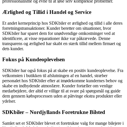
professionalisme og evne til at løse selv komplekse problemer.
Ærlighed og Tillid i Handel og Service
Et andet kerneprincip hos SDKbiler er ærlighed og tillid i alle deres
forretningstransaktioner. Kunder beretter om situationer, hvor
SDKbiler har sparet dem for unødvendige omkostninger ved at
identificere, at visse reparationer ikke var påkrævede. Denne
transparens og ærlighed har skabt en stærk tillid mellem firmaet og
dets kunder.
Fokus på Kundeoplevelsen
SDKbiler har også fokus på at skabe en positiv kundeoplevelse. Fra
velkomsten i butikken til afslutningen af en handel, stræber
personalet hos SDKbiler efter at imødekomme kundernes behov og
skabe en indbydende atmosfære. Kunder fortæller om venlige
medarbejdere, der altid er villige til at svare på spørgsmål og guide
dem gennem købsprocessen uden at påtvinge ekstra produkter eller
ydelser.
SDKbiler – Nordjyllands Foretrukne Bilsted
Samlet set er SDKbiler blevet et foretrukne valg for mange bilejere i