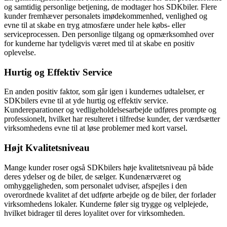
og samtidig personlige betjening, de modtager hos SDKbiler. Flere
kunder fremhæver personalets imødekommenhed, venlighed og
evne til at skabe en tryg atmosfære under hele købs- eller
serviceprocessen. Den personlige tilgang og opmærksomhed over
for kunderne har tydeligvis været med til at skabe en positiv
oplevelse.
Hurtig og Effektiv Service
En anden positiv faktor, som går igen i kundernes udtalelser, er
SDKbilers evne til at yde hurtig og effektiv service.
Kundereparationer og vedligeholdelsesarbejde udføres prompte og
professionelt, hvilket har resulteret i tilfredse kunder, der værdsætter
virksomhedens evne til at løse problemer med kort varsel.
Højt Kvalitetsniveau
Mange kunder roser også SDKbilers høje kvalitetsniveau på både
deres ydelser og de biler, de sælger. Kundenærværet og
omhyggeligheden, som personalet udviser, afspejles i den
overordnede kvalitet af det udførte arbejde og de biler, der forlader
virksomhedens lokaler. Kunderne føler sig trygge og velplejede,
hvilket bidrager til deres loyalitet over for virksomheden.