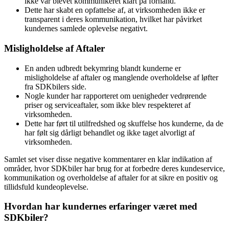
ikke var blevet kommunikeret klart på forhånd.
Dette har skabt en opfattelse af, at virksomheden ikke er
transparent i deres kommunikation, hvilket har påvirket
kundernes samlede oplevelse negativt.
Misligholdelse af Aftaler
En anden udbredt bekymring blandt kunderne er
misligholdelse af aftaler og manglende overholdelse af løfter
fra SDKbilers side.
Nogle kunder har rapporteret om uenigheder vedrørende
priser og serviceaftaler, som ikke blev respekteret af
virksomheden.
Dette har ført til utilfredshed og skuffelse hos kunderne, da de
har følt sig dårligt behandlet og ikke taget alvorligt af
virksomheden.
Samlet set viser disse negative kommentarer en klar indikation af
områder, hvor SDKbiler har brug for at forbedre deres kundeservice,
kommunikation og overholdelse af aftaler for at sikre en positiv og
tillidsfuld kundeoplevelse.
Hvordan har kundernes erfaringer været med
SDKbiler?