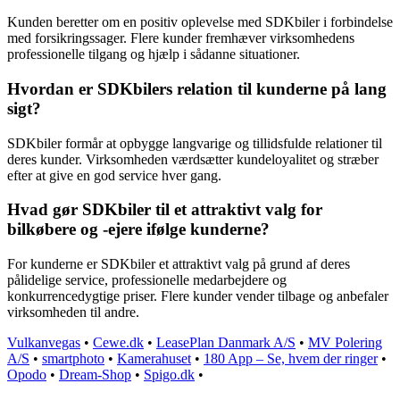
Kunden beretter om en positiv oplevelse med SDKbiler i forbindelse
med forsikringssager. Flere kunder fremhæver virksomhedens
professionelle tilgang og hjælp i sådanne situationer.
Hvordan er SDKbilers relation til kunderne på lang
sigt?
SDKbiler formår at opbygge langvarige og tillidsfulde relationer til
deres kunder. Virksomheden værdsætter kundeloyalitet og stræber
efter at give en god service hver gang.
Hvad gør SDKbiler til et attraktivt valg for
bilkøbere og -ejere ifølge kunderne?
For kunderne er SDKbiler et attraktivt valg på grund af deres
pålidelige service, professionelle medarbejdere og
konkurrencedygtige priser. Flere kunder vender tilbage og anbefaler
virksomheden til andre.
Vulkanvegas
•
Cewe.dk
•
LeasePlan Danmark A/S
•
MV Polering
A/S
•
smartphoto
•
Kamerahuset
•
180 App – Se, hvem der ringer
•
Opodo
•
Dream-Shop
•
Spigo.dk
•