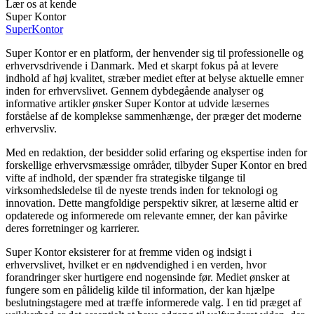
Lær os at kende
Super Kontor
Super
Kontor
Super Kontor er en platform, der henvender sig til professionelle og
erhvervsdrivende i Danmark. Med et skarpt fokus på at levere
indhold af høj kvalitet, stræber mediet efter at belyse aktuelle emner
inden for erhvervslivet. Gennem dybdegående analyser og
informative artikler ønsker Super Kontor at udvide læsernes
forståelse af de komplekse sammenhænge, der præger det moderne
erhvervsliv.
Med en redaktion, der besidder solid erfaring og ekspertise inden for
forskellige erhvervsmæssige områder, tilbyder Super Kontor en bred
vifte af indhold, der spænder fra strategiske tilgange til
virksomhedsledelse til de nyeste trends inden for teknologi og
innovation. Dette mangfoldige perspektiv sikrer, at læserne altid er
opdaterede og informerede om relevante emner, der kan påvirke
deres forretninger og karrierer.
Super Kontor eksisterer for at fremme viden og indsigt i
erhvervslivet, hvilket er en nødvendighed i en verden, hvor
forandringer sker hurtigere end nogensinde før. Mediet ønsker at
fungere som en pålidelig kilde til information, der kan hjælpe
beslutningstagere med at træffe informerede valg. I en tid præget af