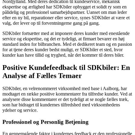
Nordjylland. Med deres dedication til kundeservice, mekanisk
ekspertise og ærlighed har SDKbiler opbygget et solidt ry som en
pålidelig og professionel samarbejdspartner. Uanset om man leder
efter en ny bil, reparationer eller service, synes SDKbiler at være et
valg, der lever op til forventningerne gang på gang.
SDKbiler fortsætter med at imponere deres kunder med enestående
service og ekspertise, og det er tydeligt, at firmaet bevarer en høj
standard inden for bilbranchen. Med et dedikeret team og en passion
for at tjene deres kunder bedst muligt, er SDKbiler et sted, hvor
kunder kan have tillid og tryghed, når det kommer til deres biler.
Positive Kundefeedback til SDKbiler: En
Analyse af Fælles Temaer
SDKbiler, en velrenommeret virksomhed med base i Aalborg, har
modtaget en række positive kommentarer fra tilfredse kunder. Ved at
analysere disse kommentarer er det tydeligt at se nogle fælles træk,
som har bidraget til kundernes tilfredshed med virksomhedens
ydelser og service.
Professionel og Personlig Betjening
En gennemgående faktor i kundernes feedback er den professionelle