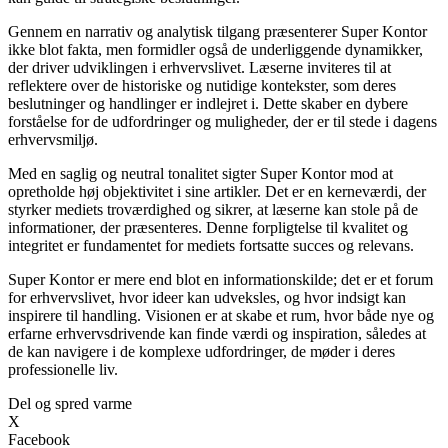
Gennem en narrativ og analytisk tilgang præsenterer Super Kontor
ikke blot fakta, men formidler også de underliggende dynamikker,
der driver udviklingen i erhvervslivet. Læserne inviteres til at
reflektere over de historiske og nutidige kontekster, som deres
beslutninger og handlinger er indlejret i. Dette skaber en dybere
forståelse for de udfordringer og muligheder, der er til stede i dagens
erhvervsmiljø.
Med en saglig og neutral tonalitet sigter Super Kontor mod at
opretholde høj objektivitet i sine artikler. Det er en kerneværdi, der
styrker mediets troværdighed og sikrer, at læserne kan stole på de
informationer, der præsenteres. Denne forpligtelse til kvalitet og
integritet er fundamentet for mediets fortsatte succes og relevans.
Super Kontor er mere end blot en informationskilde; det er et forum
for erhvervslivet, hvor ideer kan udveksles, og hvor indsigt kan
inspirere til handling. Visionen er at skabe et rum, hvor både nye og
erfarne erhvervsdrivende kan finde værdi og inspiration, således at
de kan navigere i de komplexe udfordringer, de møder i deres
professionelle liv.
Del og spred varme
X
Facebook