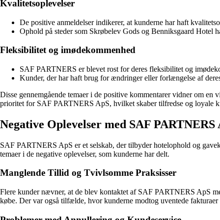
Kvalitetsoplevelser
De positive anmeldelser indikerer, at kunderne har haft kvalit
Ophold på steder som Skrøbelev Gods og Benniksgaard Hotel har
Fleksibilitet og imødekommenhed
SAF PARTNERS er blevet rost for deres fleksibilitet og imøde
Kunder, der har haft brug for ændringer eller forlængelse af dere
Disse gennemgående temaer i de positive kommentarer vidner om en virk
prioritet for SAF PARTNERS ApS, hvilket skaber tilfredse og loyale k
Negative Oplevelser med SAF PARTNERS 
SAF PARTNERS ApS er et selskab, der tilbyder hotelophold og gavekort 
temaer i de negative oplevelser, som kunderne har delt.
Manglende Tillid og Tvivlsomme Praksisser
Flere kunder nævner, at de blev kontaktet af SAF PARTNERS ApS med til
købe. Der var også tilfælde, hvor kunderne modtog uventede fakturaer 
Problemer med Annullering og Kundeservice