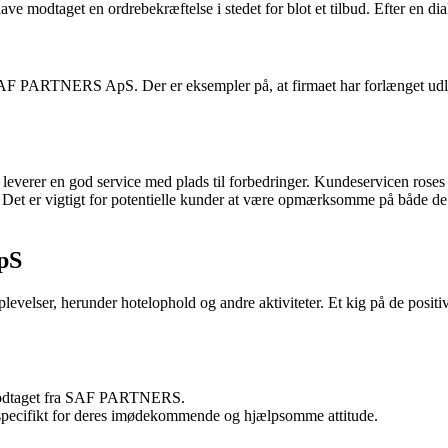
 have modtaget en ordrebekræftelse i stedet for blot et tilbud. Efter en d
 PARTNERS ApS. Der er eksempler på, at firmaet har forlænget udløbne 
erer en god service med plads til forbedringer. Kundeservicen roses ge
Det er vigtigt for potentielle kunder at være opmærksomme på både de p
pS
evelser, herunder hotelophold og andre aktiviteter. Et kig på de posit
 modtaget fra SAF PARTNERS.
pecifikt for deres imødekommende og hjælpsomme attitude.