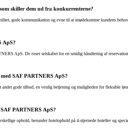
som skiller dem ud fra konkurrenterne?
itet, gode kommunikation og evne til at imødekomme kundens behov. D
S ApS?
ERS ApS. De roser selskabet for en smidig håndtering af reservatio
andle med SAF PARTNERS ApS?
t gode tilbud, en venlig betjening og muligheden for fleksible løsn
 hos SAF PARTNERS ApS?
ige ophold, herunder hotelophold på 4-stjernede hoteller og speciel