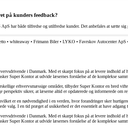
t på kunders feedback?
har både tilfredse og utilfredse kunder. Det anbefales at sætte sig go
tto
•
whiteaway
•
Frimann Biler
•
LYKO
•
Favrskov Autocenter ApS
hvervsdrivende i Danmark. Med et skarpt fokus på at levere indhold af hø
nsker Super Kontor at udvide læsernes forståelse af de komplekse sam
orskellige erhvervsmæssige områder, tilbyder Super Kontor en bred vifte 
e perspektiv sikrer, at læserne altid er opdaterede og informerede om re
 hvilket er en nødvendighed i en verden, hvor forandringer sker hurtige
de valg. I en tid præget af usikkerhed er det essentielt at have adgang ti
hvervsdrivende i Danmark. Med et skarpt fokus på at levere indhold af hø
nsker Super Kontor at udvide læsernes forståelse af de komplekse sam