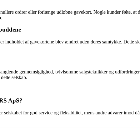
nullere ordrer eller forlænge udløbne gavekort. Nogle kunder følte, 
b.
lbuddene
ller indholdet af gavekortene blev ændret uden deres samtykke. Dette ska
manglende gennemsigtighed, tvivlsomme salgsteknikker og udfordringe
dette selskab.
ERS ApS?
lskabet for god service og fleksibilitet, mens andre advarer imod då