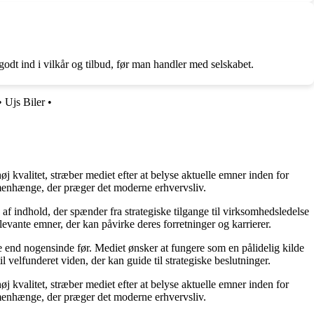
dt ind i vilkår og tilbud, før man handler med selskabet.
•
Ujs Biler
•
j kvalitet, stræber mediet efter at belyse aktuelle emner inden for
menhænge, der præger det moderne erhvervsliv.
af indhold, der spænder fra strategiske tilgange til virksomhedsledelse
levante emner, der kan påvirke deres forretninger og karrierer.
re end nogensinde før. Mediet ønsker at fungere som en pålidelig kilde
l velfunderet viden, der kan guide til strategiske beslutninger.
j kvalitet, stræber mediet efter at belyse aktuelle emner inden for
menhænge, der præger det moderne erhvervsliv.