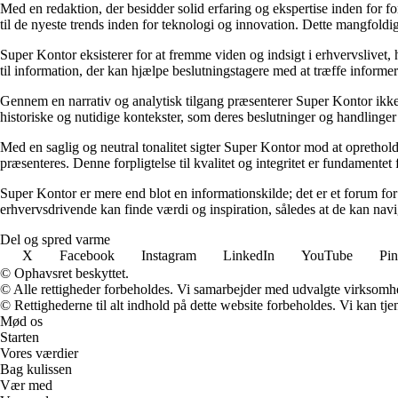
Med en redaktion, der besidder solid erfaring og ekspertise inden for f
til de nyeste trends inden for teknologi og innovation. Dette mangfoldig
Super Kontor eksisterer for at fremme viden og indsigt i erhvervslivet,
til information, der kan hjælpe beslutningstagere med at træffe informere
Gennem en narrativ og analytisk tilgang præsenterer Super Kontor ikke b
historiske og nutidige kontekster, som deres beslutninger og handlinger e
Med en saglig og neutral tonalitet sigter Super Kontor mod at opretholde 
præsenteres. Denne forpligtelse til kvalitet og integritet er fundamentet 
Super Kontor er mere end blot en informationskilde; det er et forum for 
erhvervsdrivende kan finde værdi og inspiration, således at de kan navi
Del og spred varme
X
Facebook
Instagram
LinkedIn
YouTube
Pin
© Ophavsret beskyttet.
© Alle rettigheder forbeholdes. Vi samarbejder med udvalgte virksomhed
© Rettighederne til alt indhold på dette website forbeholdes. Vi kan t
Mød os
Starten
Vores værdier
Bag kulissen
Vær med