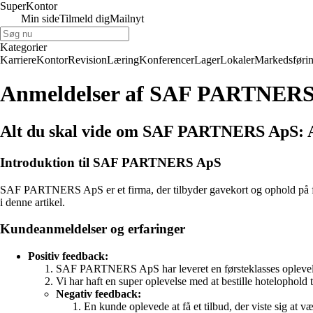
Super
Kontor
Min side
Tilmeld dig
Mailnyt
Kategorier
Karriere
Kontor
Revision
Læring
Konferencer
Lager
Lokaler
Markedsføri
Anmeldelser af SAF PARTNER
Alt du skal vide om SAF PARTNERS ApS: A
Introduktion til SAF PARTNERS ApS
SAF PARTNERS ApS er et firma, der tilbyder gavekort og ophold på for
i denne artikel.
Kundeanmeldelser og erfaringer
Positiv feedback:
SAF PARTNERS ApS har leveret en førsteklasses oplevelse in
Vi har haft en super oplevelse med at bestille hotelophold t
Negativ feedback:
En kunde oplevede at få et tilbud, der viste sig at