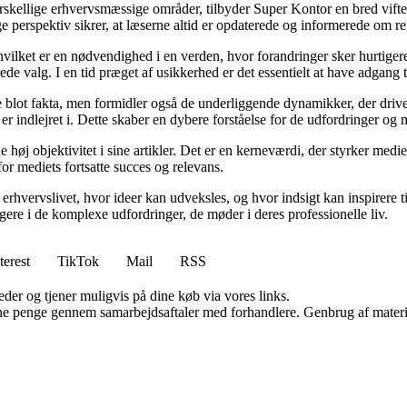
orskellige erhvervsmæssige områder, tilbyder Super Kontor en bred vifte 
e perspektiv sikrer, at læserne altid er opdaterede og informerede om re
 hvilket er en nødvendighed i en verden, hvor forandringer sker hurtige
de valg. I en tid præget af usikkerhed er det essentielt at have adgang ti
lot fakta, men formidler også de underliggende dynamikker, der driver u
r indlejret i. Dette skaber en dybere forståelse for de udfordringer og m
høj objektivitet i sine artikler. Det er en kerneværdi, der styrker medie
for mediets fortsatte succes og relevans.
erhvervslivet, hvor ideer kan udveksles, og hvor indsigt kan inspirere t
gere i de komplexe udfordringer, de møder i deres professionelle liv.
terest
TikTok
Mail
RSS
er og tjener muligvis på dine køb via vores links.
jene penge gennem samarbejdsaftaler med forhandlere. Genbrug af materi