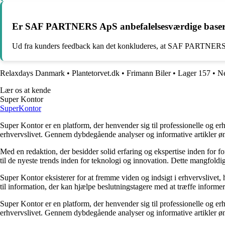
Er SAF PARTNERS ApS anbefalelsesværdige basere
Ud fra kunders feedback kan det konkluderes, at SAF PARTNERS ApS 
Relaxdays Danmark
•
Plantetorvet.dk
•
Frimann Biler
•
Lager 157
•
Ne
Lær os at kende
Super Kontor
Super
Kontor
Super Kontor er en platform, der henvender sig til professionelle og er
erhvervslivet. Gennem dybdegående analyser og informative artikler ø
Med en redaktion, der besidder solid erfaring og ekspertise inden for f
til de nyeste trends inden for teknologi og innovation. Dette mangfoldig
Super Kontor eksisterer for at fremme viden og indsigt i erhvervslivet,
til information, der kan hjælpe beslutningstagere med at træffe informere
Super Kontor er en platform, der henvender sig til professionelle og er
erhvervslivet. Gennem dybdegående analyser og informative artikler ø