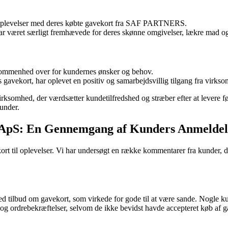
etsoplevelser med deres købte gavekort fra SAF PARTNERS.
 været særligt fremhævede for deres skønne omgivelser, lækre mad og
kommenhed over for kundernes ønsker og behov.
s gavekort, har oplevet en positiv og samarbejdsvillig tilgang fra virks
somhed, der værdsætter kundetilfredshed og stræber efter at levere fø
under.
ApS: En Gennemgang af Kunders Anmeldel
til oplevelser. Vi har undersøgt en række kommentarer fra kunder, der 
bud om gavekort, som virkede for gode til at være sande. Nogle kunder
og ordrebekræftelser, selvom de ikke bevidst havde accepteret køb af 