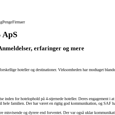
ng
Penge
Firmaer
S ApS
nmeldelser, erfaringer og mere
skellige hoteller og destinationer. Virksomheden har modtaget blanded
den for hotelophold på 4-stjernede hoteller. Deres engagement i at sikre
il hele familien. Der har været en rigtig god kommunikation, og SAF har ud
 være misvisende og dyrere end forventet. Der var også uklar kommunikat