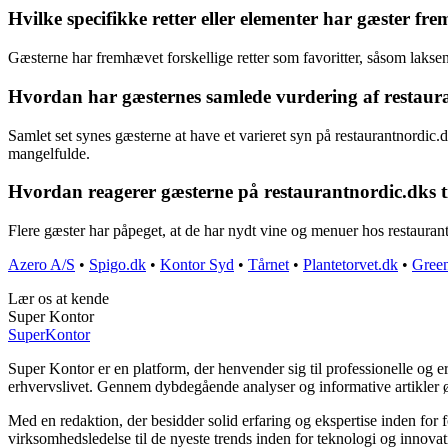
Hvilke specifikke retter eller elementer har gæster f
Gæsterne har fremhævet forskellige retter som favoritter, såsom laksen
Hvordan har gæsternes samlede vurdering af restaur
Samlet set synes gæsterne at have et varieret syn på restaurantnordic.
mangelfulde.
Hvordan reagerer gæsterne på restaurantnordic.dks 
Flere gæster har påpeget, at de har nydt vine og menuer hos restauran
Azero A/S
•
Spigo.dk
•
Kontor Syd
•
Tårnet
•
Plantetorvet.dk
•
Gree
Lær os at kende
Super Kontor
Super
Kontor
Super Kontor er en platform, der henvender sig til professionelle og e
erhvervslivet. Gennem dybdegående analyser og informative artikler
Med en redaktion, der besidder solid erfaring og ekspertise inden for 
virksomhedsledelse til de nyeste trends inden for teknologi og innova