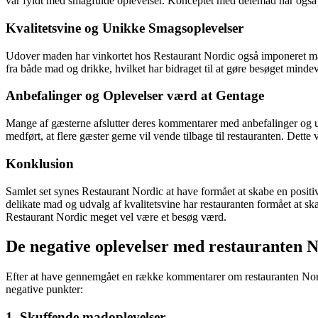
var fyldt med smagfulde oplevelser. Konceptet med delemad har også 
Kvalitetsvine og Unikke Smagsoplevelser
Udover maden har vinkortet hos Restaurant Nordic også imponeret ma
fra både mad og drikke, hvilket har bidraget til at gøre besøget minde
Anbefalinger og Oplevelser værd at Gentage
Mange af gæsterne afslutter deres kommentarer med anbefalinger og u
medført, at flere gæster gerne vil vende tilbage til restauranten. Dette
Konklusion
Samlet set synes Restaurant Nordic at have formået at skabe en posi
delikate mad og udvalg af kvalitetsvine har restauranten formået at s
Restaurant Nordic meget vel være et besøg værd.
De negative oplevelser med restauranten 
Efter at have gennemgået en række kommentarer om restauranten Nordi
negative punkter:
1. Skuffende madoplevelser