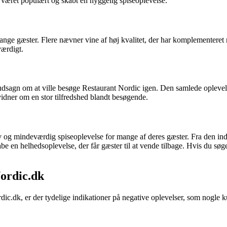
været populært og skabt en hyggelig spiseoplevelse.
nge gæster. Flere nævner vine af høj kvalitet, der har komplementer
værdigt.
dsagn om at ville besøge Restaurant Nordic igen. Den samlede oplevel
 vidner om en stor tilfredshed blandt besøgende.
tiv og mindeværdig spiseoplevelse for mange af deres gæster. Fra den
kabe en helhedsoplevelse, der får gæster til at vende tilbage. Hvis du 
Nordic.dk
c.dk, er der tydelige indikationer på negative oplevelser, som nogle