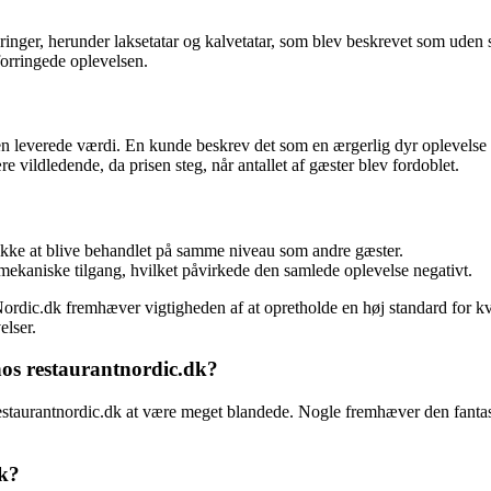
ringer, herunder laksetatar og kalvetatar, som blev beskrevet som uden
forringede oplevelsen.
den leverede værdi. En kunde beskrev det som en ærgerlig dyr oplevelse
 vildledende, da prisen steg, når antallet af gæster blev fordoblet.
ikke at blive behandlet på samme niveau som andre gæster.
ekaniske tilgang, hvilket påvirkede den samlede oplevelse negativt.
rdic.dk fremhæver vigtigheden af at opretholde en høj standard for kval
elser.
hos restaurantnordic.dk?
restaurantnordic.dk at være meget blandede. Nogle fremhæver den fanta
dk?