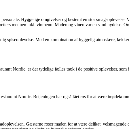
 personale. Hyggelige omgivelser og bestemt en stor smagsoplevelse. Vi
 10 retters menuen inkl. vinmenu. Maden og vinen var en sand nydelse. O
ig spiseoplevelse. Med en kombination af hyggelig atmosfære, lækker m
urant Nordic, er der tydelige fælles træk i de positive oplevelser, so
estaurant Nordic. Betjeningen har også fået ros for at være imødekom
oplevelsen. Gæsterne roser maden for at være delikat, velsmagende og v