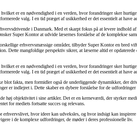
t, hvilket er en nødvendighed i en verden, hvor forandringer sker hurtig
formerede valg. I en tid præget af usikkerhed er det essentielt at have ad
rhvervsdrivende i Danmark. Med et skarpt fokus på at levere indhold af h
 ønsker Super Kontor at udvide læsernes forståelse af de komplekse sa
forskellige erhvervsmæssige områder, tilbyder Super Kontor en bred vifte 
tion. Dette mangfoldige perspektiv sikrer, at læserne altid er opdatered
t, hvilket er en nødvendighed i en verden, hvor forandringer sker hurtig
formerede valg. I en tid præget af usikkerhed er det essentielt at have ad
blot fakta, men formidler også de underliggende dynamikker, der driver 
ger er indlejret i. Dette skaber en dybere forståelse for de udfordringer 
e høj objektivitet i sine artikler. Det er en kerneværdi, der styrker med
entet for mediets fortsatte succes og relevans.
r erhvervslivet, hvor ideer kan udveksles, og hvor indsigt kan inspirere
igere i de komplexe udfordringer, de møder i deres professionelle liv.