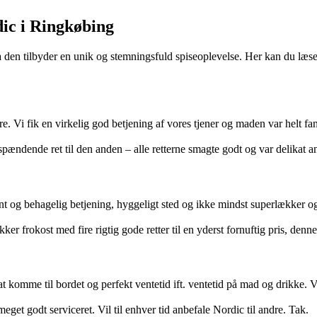
dic i Ringkøbing
en tilbyder en unik og stemningsfuld spiseoplevelse. Her kan du læse
. Vi fik en virkelig god betjening af vores tjener og maden var helt fant
spændende ret til den anden – alle retterne smagte godt og var delikat anr
t og behagelig betjening, hyggeligt sted og ikke mindst superlækker og
er frokost med fire rigtig gode retter til en yderst fornuftig pris, denne
komme til bordet og perfekt ventetid ift. ventetid på mad og drikke. Vo
get godt serviceret. Vil til enhver tid anbefale Nordic til andre. Tak.