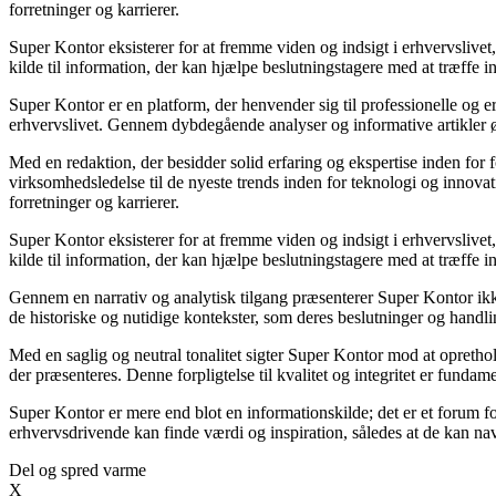
forretninger og karrierer.
Super Kontor eksisterer for at fremme viden og indsigt i erhvervslive
kilde til information, der kan hjælpe beslutningstagere med at træffe in
Super Kontor er en platform, der henvender sig til professionelle og e
erhvervslivet. Gennem dybdegående analyser og informative artikler
Med en redaktion, der besidder solid erfaring og ekspertise inden for 
virksomhedsledelse til de nyeste trends inden for teknologi og innova
forretninger og karrierer.
Super Kontor eksisterer for at fremme viden og indsigt i erhvervslive
kilde til information, der kan hjælpe beslutningstagere med at træffe in
Gennem en narrativ og analytisk tilgang præsenterer Super Kontor ikke 
de historiske og nutidige kontekster, som deres beslutninger og handlin
Med en saglig og neutral tonalitet sigter Super Kontor mod at oprethold
der præsenteres. Denne forpligtelse til kvalitet og integritet er fundam
Super Kontor er mere end blot en informationskilde; det er et forum fo
erhvervsdrivende kan finde værdi og inspiration, således at de kan nav
Del og spred varme
X