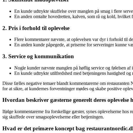
En kunde udtrykte skuffelse over manglen på smag i flere serve
En anden omtalte hovedretten, kalven, som rå og kold, hvilket 
2. Pris i forhold til oplevelse
Flere kommentarer nævnte, at oplevelsen var dyr i forhold til 
En anden kunde påpegede, at priserne for serveringer kunne være
3. Service og kommunikation
Nogle kunder nævnte manglen på høflig service og følelsen af 
En kunde udtrykte utilfredshed med betjeningens hastighed og m
Disse fælles negative temaer blandt kommentarerne om restauranten No
for at sikre, at kundernes forventninger mødes og skabe positive oplev
Hvordan beskriver gæsterne generelt deres oplevelse 
Ifølge kommentarerne fra forskellige gæster, synes oplevelserne hos 
sig skuffede over smagsoplevelserne eller betjeningen.
Hvad er det primære koncept bag restaurantnordic.