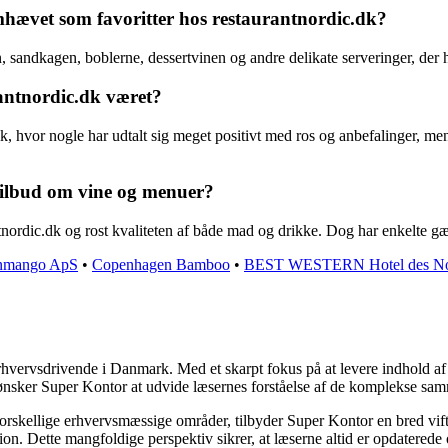
remhævet som favoritter hos restaurantnordic.dk?
, sandkagen, boblerne, dessertvinen og andre delikate serveringer, der h
antnordic.dk været?
dk, hvor nogle har udtalt sig meget positivt med ros og anbefalinger, men
tilbud om vine og menuer?
tnordic.dk og rost kvaliteten af både mad og drikke. Dog har enkelte gæ
nmango ApS
•
Copenhagen Bamboo
•
BEST WESTERN Hotel des No
rhvervsdrivende i Danmark. Med et skarpt fokus på at levere indhold af h
 ønsker Super Kontor at udvide læsernes forståelse af de komplekse sa
forskellige erhvervsmæssige områder, tilbyder Super Kontor en bred vifte 
tion. Dette mangfoldige perspektiv sikrer, at læserne altid er opdatered