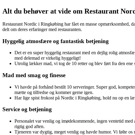
Alt du behøver at vide om Restaurant Nor
Restaurant Nordic i Ringkøbing har fået en masse opmærksomhed, da d
delt om deres erfaringer med restauranten.
Hyggelig atmosfære og fantastisk betjening
Det er en super hyggelig restaurant med en dejlig rolig atmosfære
med delemad er virkelig hyggeligt!
Utrolig lækker mad, vi tog de 10 retter og blev ført fra den ene 
Mad med smag og finesse
Vi havde på forhånd bestilt 10 serveringer. Super god, kompeten
mætte og tilfredse og kommer gerne igen.
Har lige spist frokost på Nordic i Ringkøbing, hold nu op en lækk
Service og betjening
Personalet var venlig og imødekommende, ingen ventetid med at 
rigtig god aften.
Tjeneren var dygtig, meget venlig og havde humor. Vi følte os me