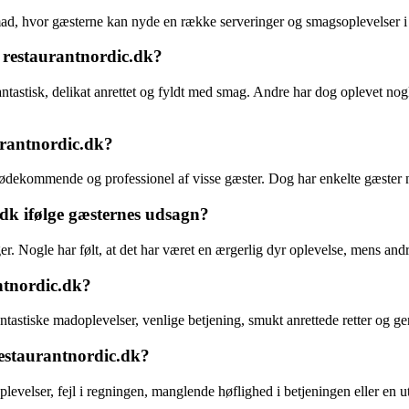
ad, hvor gæsterne kan nyde en række serveringer og smagsoplevelser i
 restaurantnordic.dk?
tastisk, delikat anrettet og fyldt med smag. Andre har dog oplevet nogle
urantnordic.dk?
imødekommende og professionel af visse gæster. Dog har enkelte gæster 
.dk ifølge gæsternes udsagn?
ger. Nogle har følt, at det har været en ærgerlig dyr oplevelse, mens and
antnordic.dk?
tastiske madoplevelser, venlige betjening, smukt anrettede retter og ge
restaurantnordic.dk?
velser, fejl i regningen, manglende høflighed i betjeningen eller en ut