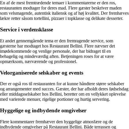
En af de mest fremtrædende temaer i kommentarerne er den ros,
restauranten modtager for deres mad. Flere gæster beskriver maden
som velsmagende, autentisk italiensk og af høj kvalitet. Der fremhæves
lækre retter såsom tortellini, pizzaer i topklasse og delikate desserter.
Service i verdensklasse
Et andet gennemgående tema er den fremragende service, som
gæsterne har modtaget hos Restaurant Bellini. Flere nævner det
imødekommende og venlige personale, der har bidraget til en
behagelig og mindeværdig aften. Betjeningen roses for at være
opmærksom, nærværende og professionel.
Velorganiserede selskaber og events
Der er også ros til restauranten for at kunne håndtere større selskaber
og arrangementer med succes. Gæster, der har afholdt deres fødselsdag
eller middagsselskaber hos Bellini, beretter om en vellykket oplevelse
med varierede menuer, rigelige portioner og hurtig servering.
Hyggelige og indbydende omgivelser
Flere kommentarer fremhæver den hyggelige atmosfære og de
indbydende omgivelser på Restaurant Bellini. Både terrassen og