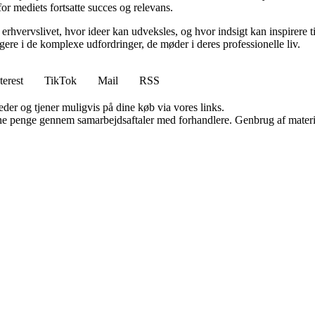
for mediets fortsatte succes og relevans.
erhvervslivet, hvor ideer kan udveksles, og hvor indsigt kan inspirere t
gere i de komplexe udfordringer, de møder i deres professionelle liv.
terest
TikTok
Mail
RSS
er og tjener muligvis på dine køb via vores links.
jene penge gennem samarbejdsaftaler med forhandlere. Genbrug af materi