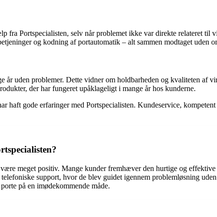
p fra Portspecialisten, selv når problemet ikke var direkte relateret til
rnbetjeninger og kodning af portautomatik – alt sammen modtaget uden 
ange år uden problemer. Dette vidner om holdbarheden og kvaliteten af 
 produkter, der har fungeret upåklageligt i mange år hos kunderne.
har haft gode erfaringer med Portspecialisten. Kundeservice, kompetent p
rtspecialisten?
at være meget positiv. Mange kunder fremhæver den hurtige og effektive
telefoniske support, hvor de blev guidet igennem problemløsning uden o
es porte på en imødekommende måde.