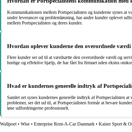
Hvordan er Portspecialistens kommunikation med k
Kommunikationen mellem Portspecialisten og kunderne synes at vær
under leverancer og problemløsning, har andre kunder oplevet udford
mellem Portspecialisten og deres kunder.
Hvordan oplever kunderne den overordnede værdi og s
Flere kunder ser ud til at værdsætte den overordnede værdi og servi
hurtige og effektive hjælp, de har fået fra firmaet uden ekstra omko
Hvad er kundernes generelle indtryk af Portspecial
Samlet set synes kundernes generelle indtryk af Portspecialisten at
problemer, ser det ud til, at Portspecialisten formår at bevare ku
løse udfordringerne professionelt.
Wallpoet
•
Wise
•
Enterprise Rent-A-Car Danmark
•
Kaiser Sport & O