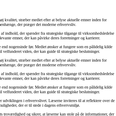
j kvalitet, stræber mediet efter at belyse aktuelle emner inden for
menhænge, der præger det moderne erhvervsliv.
af indhold, der spænder fra strategiske tilgange til virksomhedsledelse
levante emner, der kan påvirke deres forretninger og karrierer.
re end nogensinde før. Mediet ønsker at fungere som en pålidelig kilde
l velfunderet viden, der kan guide til strategiske beslutninger.
j kvalitet, stræber mediet efter at belyse aktuelle emner inden for
menhænge, der præger det moderne erhvervsliv.
af indhold, der spænder fra strategiske tilgange til virksomhedsledelse
levante emner, der kan påvirke deres forretninger og karrierer.
re end nogensinde før. Mediet ønsker at fungere som en pålidelig kilde
l velfunderet viden, der kan guide til strategiske beslutninger.
dviklingen i erhvervslivet. Læserne inviteres til at reflektere over de
uligheder, der er til stede i dagens erhvervsmiljø.
ts troværdighed og sikrer, at læserne kan stole på de informationer, der