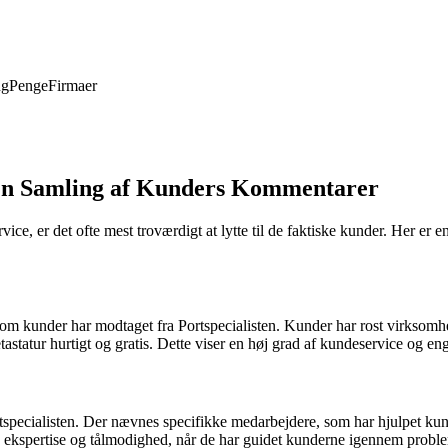
ng
Penge
Firmaer
: En Samling af Kunders Kommentarer
e, er det ofte mest troværdigt at lytte til de faktiske kunder. Her er e
m kunder har modtaget fra Portspecialisten. Kunder har rost virksomhed
tastatur hurtigt og gratis. Dette viser en høj grad af kundeservice og en
pecialisten. Der nævnes specifikke medarbejdere, som har hjulpet kun
s ekspertise og tålmodighed, når de har guidet kunderne igennem probl