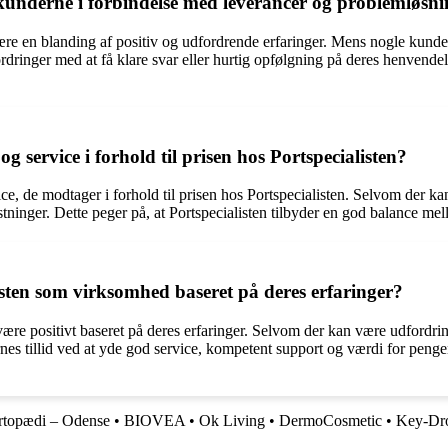
underne i forbindelse med leverancer og problemløsn
e en blanding af positiv og udfordrende erfaringer. Mens nogle kunde
ringer med at få klare svar eller hurtig opfølgning på deres henvendels
ervice i forhold til prisen hos Portspecialisten?
ce, de modtager i forhold til prisen hos Portspecialisten. Selvom der k
stninger. Dette peger på, at Portspecialisten tilbyder en god balance mel
isten som virksomhed baseret på deres erfaringer?
 være positivt baseret på deres erfaringer. Selvom der kan være udfordri
ndernes tillid ved at yde god service, kompetent support og værdi for p
rtopædi – Odense
•
BIOVEA
•
Ok Living
•
DermoCosmetic
•
Key-Dr