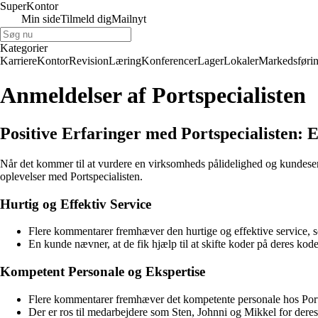
Super
Kontor
Min side
Tilmeld dig
Mailnyt
Kategorier
Karriere
Kontor
Revision
Læring
Konferencer
Lager
Lokaler
Markedsføri
Anmeldelser af Portspecialisten
Positive Erfaringer med Portspecialisten
Når det kommer til at vurdere en virksomheds pålidelighed og kundeservic
oplevelser med Portspecialisten.
Hurtig og Effektiv Service
Flere kommentarer fremhæver den hurtige og effektive service, so
En kunde nævner, at de fik hjælp til at skifte koder på deres kode
Kompetent Personale og Ekspertise
Flere kommentarer fremhæver det kompetente personale hos Ports
Der er ros til medarbejdere som Sten, Johnni og Mikkel for dere