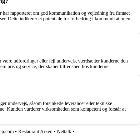
ing?
r har rapporteret om god kommunikation og vejledning fra firmaet
er. Dette indikerer et potentiale for forbedring i kommunikationen
an være udfordringer eller fejl undervejs, værdsætter kunderne den
lem pris og service, der skaber tilfredshed hos kunderne.
nger undervejs, såsom forsinkede leverancer eller tekniske
engene. Kunden vurderer virksomheden som kompetent og forstår at
op.com
•
Restaurant Arken
•
Nettalk
•