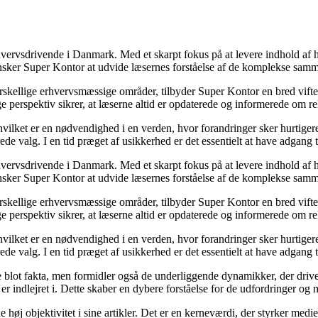
hvervsdrivende i Danmark. Med et skarpt fokus på at levere indhold af hø
nsker Super Kontor at udvide læsernes forståelse af de komplekse sam
orskellige erhvervsmæssige områder, tilbyder Super Kontor en bred vifte 
e perspektiv sikrer, at læserne altid er opdaterede og informerede om re
 hvilket er en nødvendighed i en verden, hvor forandringer sker hurtige
de valg. I en tid præget af usikkerhed er det essentielt at have adgang ti
hvervsdrivende i Danmark. Med et skarpt fokus på at levere indhold af hø
nsker Super Kontor at udvide læsernes forståelse af de komplekse sam
orskellige erhvervsmæssige områder, tilbyder Super Kontor en bred vifte 
e perspektiv sikrer, at læserne altid er opdaterede og informerede om re
 hvilket er en nødvendighed i en verden, hvor forandringer sker hurtige
de valg. I en tid præget af usikkerhed er det essentielt at have adgang ti
lot fakta, men formidler også de underliggende dynamikker, der driver u
r indlejret i. Dette skaber en dybere forståelse for de udfordringer og m
høj objektivitet i sine artikler. Det er en kerneværdi, der styrker medie