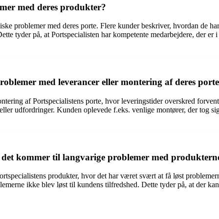
lemer med deres produkter?
kniske problemer med deres porte. Flere kunder beskriver, hvordan de har f
tte tyder på, at Portspecialisten har kompetente medarbejdere, der er i
problemer med leverancer eller montering af deres port
ering af Portspecialistens porte, hvor leveringstider overskred forventn
 eller udfordringer. Kunden oplevede f.eks. venlige montører, der tog sig 
r det kommer til langvarige problemer med produktern
pecialistens produkter, hvor det har været svært at få løst problemern
emerne ikke blev løst til kundens tilfredshed. Dette tyder på, at der kan