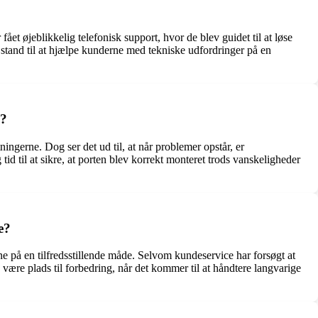
ået øjeblikkelig telefonisk support, hvor de blev guidet til at løse
 stand til at hjælpe kunderne med tekniske udfordringer på en
e?
ingerne. Dog ser det ud til, at når problemer opstår, er
tid til at sikre, at porten blev korrekt monteret trods vanskeligheder
e?
e på en tilfredsstillende måde. Selvom kundeservice har forsøgt at
 være plads til forbedring, når det kommer til at håndtere langvarige