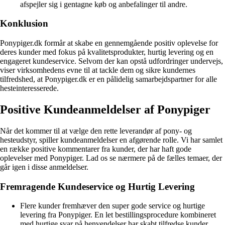
afspejler sig i gentagne køb og anbefalinger til andre.
Konklusion
Ponypiger.dk formår at skabe en gennemgående positiv oplevelse for
deres kunder med fokus på kvalitetsprodukter, hurtig levering og en
engageret kundeservice. Selvom der kan opstå udfordringer undervejs,
viser virksomhedens evne til at tackle dem og sikre kundernes
tilfredshed, at Ponypiger.dk er en pålidelig samarbejdspartner for alle
hesteinteresserede.
Positive Kundeanmeldelser af Ponypiger
Når det kommer til at vælge den rette leverandør af pony- og
hesteudstyr, spiller kundeanmeldelser en afgørende rolle. Vi har samlet
en række positive kommentarer fra kunder, der har haft gode
oplevelser med Ponypiger. Lad os se nærmere på de fælles temaer, der
går igen i disse anmeldelser.
Fremragende Kundeservice og Hurtig Levering
Flere kunder fremhæver den super gode service og hurtige
levering fra Ponypiger. En let bestillingsprocedure kombineret
med hurtige svar på henvendelser har skabt tilfredse kunder.