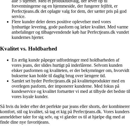
alle 5 stjerner. Med et produktudvalg, der lever op til
forventningerne og en hjemmeside, der fungerer fejlfrit, er
Perfectjeans.dk det oplagte valg for dem, der sætter pris på god
service.
Flere kunder deler deres positive oplevelser med vores
lynhurtige levering, gode pasform og lækre kvalitet. Med varme
anbefalinger og tilbagevendende køb har Perfectjeans.dk vundet
kundernes hjerter.
Kvalitet vs. Holdbarhed
En ærlig kunde påpeger udfordringer med holdbarheden af
vores jeans, der slides hurtigt på inderlårene. Selvom kunden
elsker pasformen og kvaliteten, er der bekymringer om, hvorvidt
bukserne kan holde til daglig brug over længere tid.
Samlet set byder Perfectjeans.dk på kvalitetsprodukter med en
overlegen pasform, der imponerer kunderne. Med fokus på
kundeservice og kvalitet fortsætter vi med at tilbyde det bedste til
vores loyale kunder.
Så hvis du leder efter det perfekte par jeans eller shorts, der kombinerer
komfort, stil og kvalitet, så tag et kig på Perfectjeans.dk. Vores kunders
anmeldelser taler for sig selv, og vi glæder os til at hjælpe dig med at
finde dine nye favoritjeans.