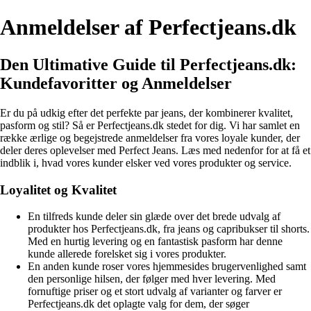
Anmeldelser af Perfectjeans.dk
Den Ultimative Guide til Perfectjeans.dk:
Kundefavoritter og Anmeldelser
Er du på udkig efter det perfekte par jeans, der kombinerer kvalitet,
pasform og stil? Så er Perfectjeans.dk stedet for dig. Vi har samlet en
række ærlige og begejstrede anmeldelser fra vores loyale kunder, der
deler deres oplevelser med Perfect Jeans. Læs med nedenfor for at få et
indblik i, hvad vores kunder elsker ved vores produkter og service.
Loyalitet og Kvalitet
En tilfreds kunde deler sin glæde over det brede udvalg af
produkter hos Perfectjeans.dk, fra jeans og capribukser til shorts.
Med en hurtig levering og en fantastisk pasform har denne
kunde allerede forelsket sig i vores produkter.
En anden kunde roser vores hjemmesides brugervenlighed samt
den personlige hilsen, der følger med hver levering. Med
fornuftige priser og et stort udvalg af varianter og farver er
Perfectjeans.dk det oplagte valg for dem, der søger