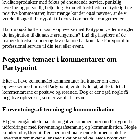
kvalitetsprodukter med fokus på enestående service, punktlig
levering og personlig betjening. Kundetilfredsheden er tydelig i de
positive kommentarer, hvor mange kunder også nævner, at de vil
vende tilbage til Partypoint til deres kommende arrangementer.
Har du også haft en positiv oplevelse med Partypoint, eller mangler
du inspiration til dit næste arrangement? Lad dig inspirere af de
mange tilfredse kunder og tøv ikke med at kontakte Partypoint for
professionel service til din fest eller event.
Negative temaer i kommentarer om
Partypoint
Efter at have gennemgået kommentarer fra kunder om deres
oplevelser med firmaet Partypoint, er det tydeligt, at flertallet af
kommentarerne er positive og rosende. Dog er der også nogle få
negative oplevelser, som er værd at nævne.
Forventningsafstemning og kommunikation
Et gennemgående tema i de negative kommentarer om Partypoint er
udfordringer med forventningsafstemning og kommunikation. Nogle
kunder udtrykker utilfredshed med manglende klarhed omkring
leveringstidspunkter eller specifikationer på de lejede produkter.