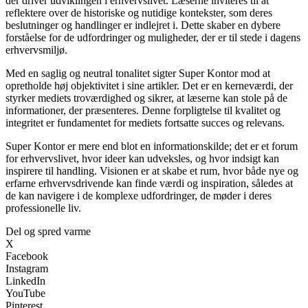
der driver udviklingen i erhvervslivet. Læserne inviteres til at
reflektere over de historiske og nutidige kontekster, som deres
beslutninger og handlinger er indlejret i. Dette skaber en dybere
forståelse for de udfordringer og muligheder, der er til stede i dagens
erhvervsmiljø.
Med en saglig og neutral tonalitet sigter Super Kontor mod at
opretholde høj objektivitet i sine artikler. Det er en kerneværdi, der
styrker mediets troværdighed og sikrer, at læserne kan stole på de
informationer, der præsenteres. Denne forpligtelse til kvalitet og
integritet er fundamentet for mediets fortsatte succes og relevans.
Super Kontor er mere end blot en informationskilde; det er et forum
for erhvervslivet, hvor ideer kan udveksles, og hvor indsigt kan
inspirere til handling. Visionen er at skabe et rum, hvor både nye og
erfarne erhvervsdrivende kan finde værdi og inspiration, således at
de kan navigere i de komplexe udfordringer, de møder i deres
professionelle liv.
Del og spred varme
X
Facebook
Instagram
LinkedIn
YouTube
Pinterest