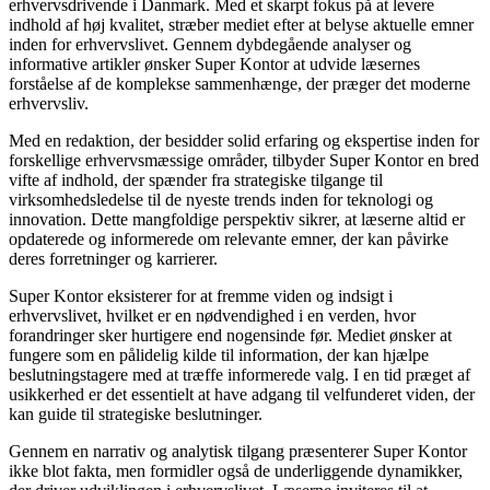
erhvervsdrivende i Danmark. Med et skarpt fokus på at levere
indhold af høj kvalitet, stræber mediet efter at belyse aktuelle emner
inden for erhvervslivet. Gennem dybdegående analyser og
informative artikler ønsker Super Kontor at udvide læsernes
forståelse af de komplekse sammenhænge, der præger det moderne
erhvervsliv.
Med en redaktion, der besidder solid erfaring og ekspertise inden for
forskellige erhvervsmæssige områder, tilbyder Super Kontor en bred
vifte af indhold, der spænder fra strategiske tilgange til
virksomhedsledelse til de nyeste trends inden for teknologi og
innovation. Dette mangfoldige perspektiv sikrer, at læserne altid er
opdaterede og informerede om relevante emner, der kan påvirke
deres forretninger og karrierer.
Super Kontor eksisterer for at fremme viden og indsigt i
erhvervslivet, hvilket er en nødvendighed i en verden, hvor
forandringer sker hurtigere end nogensinde før. Mediet ønsker at
fungere som en pålidelig kilde til information, der kan hjælpe
beslutningstagere med at træffe informerede valg. I en tid præget af
usikkerhed er det essentielt at have adgang til velfunderet viden, der
kan guide til strategiske beslutninger.
Gennem en narrativ og analytisk tilgang præsenterer Super Kontor
ikke blot fakta, men formidler også de underliggende dynamikker,