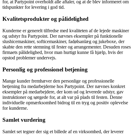
for, at Partypoint overholdt alle aftaler, og at de blev informeret om
tidspunkter for levering i god tid.
Kvalitetsprodukter og pålidelighed
Kunderne er generelt tilfredse med kvaliteten af de lejede maskiner
og udstyr fra Partypoint. Der nævnes eksempler på funktionelle
slushicemaskiner, softicemaskiner, fadølsanlæg og jukeboxe, der
skabte den rette stemning til fester og arrangementer. Desuden roses
firmaets pålidelighed, hvor man hurtigt kunne få hjælp, hvis der
opstod problemer undervejs.
Personlig og professionel betjening
Mange kunder fremhæver den personlige og professionelle
betjening fra medarbejderne hos Partypoint. Der nævnes konkret
eksempler på medarbejdere, der kom ud og leverede udstyr, gav
instruktioner og sørgede for, at alt var på plads til festen. Denne
individuelle opmærksomhed bidrog til en tryg og positiv oplevelse
for kunderne.
Samlet vurdering
Samlet set tegner der sig et billede af en virksomhed, der leverer