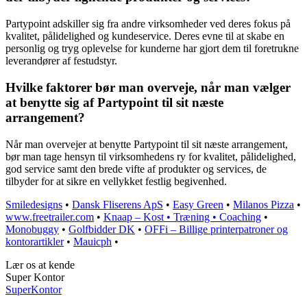
Partypoint adskiller sig fra andre virksomheder ved deres fokus på
kvalitet, pålidelighed og kundeservice. Deres evne til at skabe en
personlig og tryg oplevelse for kunderne har gjort dem til foretrukne
leverandører af festudstyr.
Hvilke faktorer bør man overveje, når man vælger
at benytte sig af Partypoint til sit næste
arrangement?
Når man overvejer at benytte Partypoint til sit næste arrangement,
bør man tage hensyn til virksomhedens ry for kvalitet, pålidelighed,
god service samt den brede vifte af produkter og services, de
tilbyder for at sikre en vellykket festlig begivenhed.
Smiledesigns
•
Dansk Fliserens ApS
•
Easy Green
•
Milanos Pizza
•
www.freetrailer.com
•
Knaap – Kost • Træning • Coaching
•
Monobuggy
•
Golfbidder DK
•
OFFi – Billige printerpatroner og
kontorartikler
•
Mauicph
•
Lær os at kende
Super Kontor
Super
Kontor