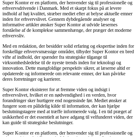
Super Kontor er en platform, der henvender sig til professionelle og
erhvervsdrivende i Danmark. Med et skarpt fokus på at levere
indhold af høj kvalitet, stræber mediet efter at belyse aktuelle emner
inden for erhvervslivet. Gennem dybdegående analyser og
informative artikler ønsker Super Kontor at udvide læsernes
forståelse af de komplekse sammenhænge, der præger det moderne
erhvervsliv.
Med en redaktion, der besidder solid erfaring og ekspertise inden for
forskellige erhvervsmæssige områder, tilbyder Super Kontor en bred
vifte af indhold, der spænder fra strategiske tilgange til
virksomhedsledelse til de nyeste trends inden for teknologi og
innovation. Dette mangfoldige perspektiv sikrer, at læserne altid er
opdaterede og informerede om relevante emner, der kan påvirke
deres forretninger og karrierer.
Super Kontor eksisterer for at fremme viden og indsigt i
erhvervslivet, hvilket er en nødvendighed i en verden, hvor
forandringer sker hurtigere end nogensinde før. Mediet ønsker at
fungere som en pålidelig kilde til information, der kan hjælpe
beslutningstagere med at træffe informerede valg. I en tid præget af
usikkerhed er det essentielt at have adgang til velfunderet viden, der
kan guide til strategiske beslutninger.
Super Kontor er en platform, der henvender sig til professionelle og