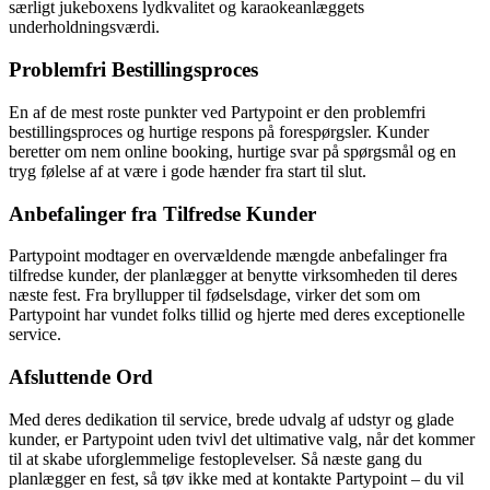
særligt jukeboxens lydkvalitet og karaokeanlæggets
underholdningsværdi.
Problemfri Bestillingsproces
En af de mest roste punkter ved Partypoint er den problemfri
bestillingsproces og hurtige respons på forespørgsler. Kunder
beretter om nem online booking, hurtige svar på spørgsmål og en
tryg følelse af at være i gode hænder fra start til slut.
Anbefalinger fra Tilfredse Kunder
Partypoint modtager en overvældende mængde anbefalinger fra
tilfredse kunder, der planlægger at benytte virksomheden til deres
næste fest. Fra bryllupper til fødselsdage, virker det som om
Partypoint har vundet folks tillid og hjerte med deres exceptionelle
service.
Afsluttende Ord
Med deres dedikation til service, brede udvalg af udstyr og glade
kunder, er Partypoint uden tvivl det ultimative valg, når det kommer
til at skabe uforglemmelige festoplevelser. Så næste gang du
planlægger en fest, så tøv ikke med at kontakte Partypoint – du vil