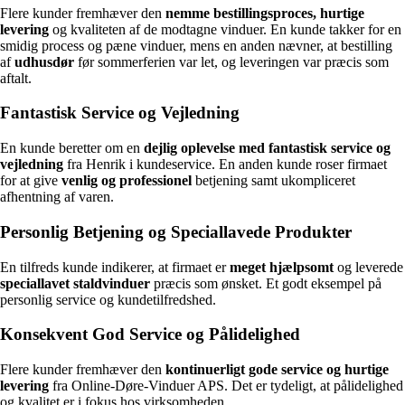
Flere kunder fremhæver den
nemme bestillingsproces, hurtige
levering
og kvaliteten af de modtagne vinduer. En kunde takker for en
smidig process og pæne vinduer, mens en anden nævner, at bestilling
af
udhusdør
før sommerferien var let, og leveringen var præcis som
aftalt.
Fantastisk Service og Vejledning
En kunde beretter om en
dejlig oplevelse med fantastisk service og
vejledning
fra Henrik i kundeservice. En anden kunde roser firmaet
for at give
venlig og professionel
betjening samt ukompliceret
afhentning af varen.
Personlig Betjening og Speciallavede Produkter
En tilfreds kunde indikerer, at firmaet er
meget hjælpsomt
og leverede
speciallavet staldvinduer
præcis som ønsket. Et godt eksempel på
personlig service og kundetilfredshed.
Konsekvent God Service og Pålidelighed
Flere kunder fremhæver den
kontinuerligt gode service og hurtige
levering
fra Online-Døre-Vinduer APS. Det er tydeligt, at pålidelighed
og kvalitet er i fokus hos virksomheden.