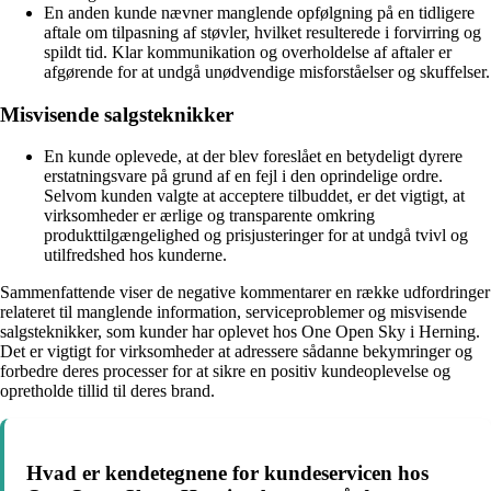
En anden kunde nævner manglende opfølgning på en tidligere
aftale om tilpasning af støvler, hvilket resulterede i forvirring og
spildt tid. Klar kommunikation og overholdelse af aftaler er
afgørende for at undgå unødvendige misforståelser og skuffelser.
Misvisende salgsteknikker
En kunde oplevede, at der blev foreslået en betydeligt dyrere
erstatningsvare på grund af en fejl i den oprindelige ordre.
Selvom kunden valgte at acceptere tilbuddet, er det vigtigt, at
virksomheder er ærlige og transparente omkring
produkttilgængelighed og prisjusteringer for at undgå tvivl og
utilfredshed hos kunderne.
Sammenfattende viser de negative kommentarer en række udfordringer
relateret til manglende information, serviceproblemer og misvisende
salgsteknikker, som kunder har oplevet hos One Open Sky i Herning.
Det er vigtigt for virksomheder at adressere sådanne bekymringer og
forbedre deres processer for at sikre en positiv kundeoplevelse og
opretholde tillid til deres brand.
Hvad er kendetegnene for kundeservicen hos