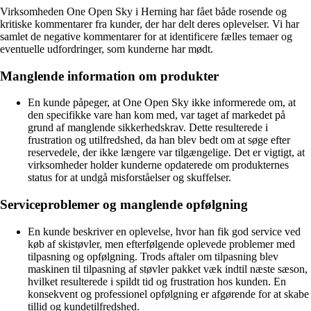
Virksomheden One Open Sky i Herning har fået både rosende og
kritiske kommentarer fra kunder, der har delt deres oplevelser. Vi har
samlet de negative kommentarer for at identificere fælles temaer og
eventuelle udfordringer, som kunderne har mødt.
Manglende information om produkter
En kunde påpeger, at One Open Sky ikke informerede om, at
den specifikke vare han kom med, var taget af markedet på
grund af manglende sikkerhedskrav. Dette resulterede i
frustration og utilfredshed, da han blev bedt om at søge efter
reservedele, der ikke længere var tilgængelige. Det er vigtigt, at
virksomheder holder kunderne opdaterede om produkternes
status for at undgå misforståelser og skuffelser.
Serviceproblemer og manglende opfølgning
En kunde beskriver en oplevelse, hvor han fik god service ved
køb af skistøvler, men efterfølgende oplevede problemer med
tilpasning og opfølgning. Trods aftaler om tilpasning blev
maskinen til tilpasning af støvler pakket væk indtil næste sæson,
hvilket resulterede i spildt tid og frustration hos kunden. En
konsekvent og professionel opfølgning er afgørende for at skabe
tillid og kundetilfredshed.