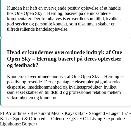
Kunden har haft en overvejende positiv oplevelse af at handle
hos One Open Sky – Herning, baseret på de indsamlede
kommentarer. Der fremhæves især værdier som tillid, kvalitet,
god service og personlig kontakt, som tilsammen skaber en
tilfredsstillende handelsoplevelse.
Hvad er kundernes overordnede indtryk af One
Open Sky – Herning baseret på deres oplevelser
og feedback?
Kundernes overordnede indtryk af One Open Sky – Herning er
positivt og rosende. Der er gentagne eksempler på god service,
ekspertise, imødekommenhed og kvalitetsprodukter, hvilket
samlet set skaber en tillidsfuld og professionel relation mellem
virksomheden og kunderne.
PLAY airlines
•
Restaurant Meat
•
Kayak Bar
•
Sengetid
•
Lager 157
•
Kaiser Sport & Ortopædi – Odense
•
QXL
•
Ok Living
•
expondo
•
Lighthouse Burger
•