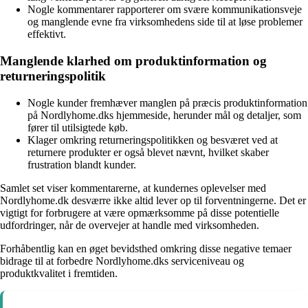
Nogle kommentarer rapporterer om svære kommunikationsveje
og manglende evne fra virksomhedens side til at løse problemer
effektivt.
Manglende klarhed om produktinformation og
returneringspolitik
Nogle kunder fremhæver manglen på præcis produktinformation
på Nordlyhome.dks hjemmeside, herunder mål og detaljer, som
fører til utilsigtede køb.
Klager omkring returneringspolitikken og besværet ved at
returnere produkter er også blevet nævnt, hvilket skaber
frustration blandt kunder.
Samlet set viser kommentarerne, at kundernes oplevelser med
Nordlyhome.dk desværre ikke altid lever op til forventningerne. Det er
vigtigt for forbrugere at være opmærksomme på disse potentielle
udfordringer, når de overvejer at handle med virksomheden.
Forhåbentlig kan en øget bevidsthed omkring disse negative temaer
bidrage til at forbedre Nordlyhome.dks serviceniveau og
produktkvalitet i fremtiden.