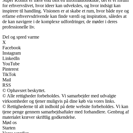
Super Kontor er mere end blot en informationskilde; det er et forum
for erhvervslivet, hvor ideer kan udveksles, og hvor indsigt kan
inspirere til handling. Visionen er at skabe et rum, hvor både nye og
erfarne erhvervsdrivende kan finde værdi og inspiration, således at
de kan navigere i de komplexe udfordringer, de møder i deres
professionelle liv.
Del og spred varme
X
Facebook
Instagram
LinkedIn
YouTube
Pinterest
TikTok
Mail
RSS
© Ophavsret beskyttet.
© Alle rettigheder forbeholdes. Vi samarbejder med udvalgte
virksomheder og tjener muligvis på dine køb via vores links.
© Rettighederne til alt indhold på dette website forbeholdes. Vi kan
tjene penge gennem samarbejdsaftaler med forhandlere. Genbrug af
materialet kræver skriftlig godkendelse.
Mød os
Starten