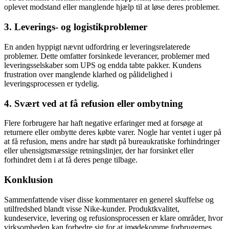
oplevet modstand eller manglende hjælp til at løse deres problemer.
3. Leverings- og logistikproblemer
En anden hyppigt nævnt udfordring er leveringsrelaterede
problemer. Dette omfatter forsinkede leverancer, problemer med
leveringsselskaber som UPS og endda tabte pakker. Kundens
frustration over manglende klarhed og pålidelighed i
leveringsprocessen er tydelig.
4. Svært ved at få refusion eller ombytning
Flere forbrugere har haft negative erfaringer med at forsøge at
returnere eller ombytte deres købte varer. Nogle har ventet i uger på
at få refusion, mens andre har stødt på bureaukratiske forhindringer
eller uhensigtsmæssige retningslinjer, der har forsinket eller
forhindret dem i at få deres penge tilbage.
Konklusion
Sammenfattende viser disse kommentarer en generel skuffelse og
utilfredshed blandt visse Nike-kunder. Produktkvalitet,
kundeservice, levering og refusionsprocessen er klare områder, hvor
virksomheden kan forbedre sig for at imødekomme forbrugernes