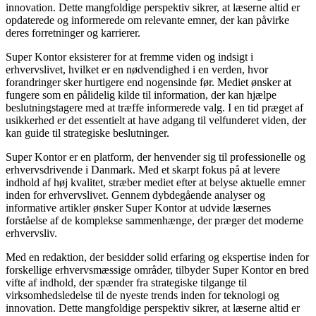
innovation. Dette mangfoldige perspektiv sikrer, at læserne altid er
opdaterede og informerede om relevante emner, der kan påvirke
deres forretninger og karrierer.
Super Kontor eksisterer for at fremme viden og indsigt i
erhvervslivet, hvilket er en nødvendighed i en verden, hvor
forandringer sker hurtigere end nogensinde før. Mediet ønsker at
fungere som en pålidelig kilde til information, der kan hjælpe
beslutningstagere med at træffe informerede valg. I en tid præget af
usikkerhed er det essentielt at have adgang til velfunderet viden, der
kan guide til strategiske beslutninger.
Super Kontor er en platform, der henvender sig til professionelle og
erhvervsdrivende i Danmark. Med et skarpt fokus på at levere
indhold af høj kvalitet, stræber mediet efter at belyse aktuelle emner
inden for erhvervslivet. Gennem dybdegående analyser og
informative artikler ønsker Super Kontor at udvide læsernes
forståelse af de komplekse sammenhænge, der præger det moderne
erhvervsliv.
Med en redaktion, der besidder solid erfaring og ekspertise inden for
forskellige erhvervsmæssige områder, tilbyder Super Kontor en bred
vifte af indhold, der spænder fra strategiske tilgange til
virksomhedsledelse til de nyeste trends inden for teknologi og
innovation. Dette mangfoldige perspektiv sikrer, at læserne altid er