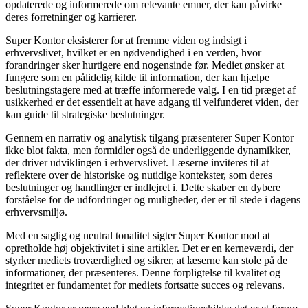
opdaterede og informerede om relevante emner, der kan påvirke
deres forretninger og karrierer.
Super Kontor eksisterer for at fremme viden og indsigt i
erhvervslivet, hvilket er en nødvendighed i en verden, hvor
forandringer sker hurtigere end nogensinde før. Mediet ønsker at
fungere som en pålidelig kilde til information, der kan hjælpe
beslutningstagere med at træffe informerede valg. I en tid præget af
usikkerhed er det essentielt at have adgang til velfunderet viden, der
kan guide til strategiske beslutninger.
Gennem en narrativ og analytisk tilgang præsenterer Super Kontor
ikke blot fakta, men formidler også de underliggende dynamikker,
der driver udviklingen i erhvervslivet. Læserne inviteres til at
reflektere over de historiske og nutidige kontekster, som deres
beslutninger og handlinger er indlejret i. Dette skaber en dybere
forståelse for de udfordringer og muligheder, der er til stede i dagens
erhvervsmiljø.
Med en saglig og neutral tonalitet sigter Super Kontor mod at
opretholde høj objektivitet i sine artikler. Det er en kerneværdi, der
styrker mediets troværdighed og sikrer, at læserne kan stole på de
informationer, der præsenteres. Denne forpligtelse til kvalitet og
integritet er fundamentet for mediets fortsatte succes og relevans.