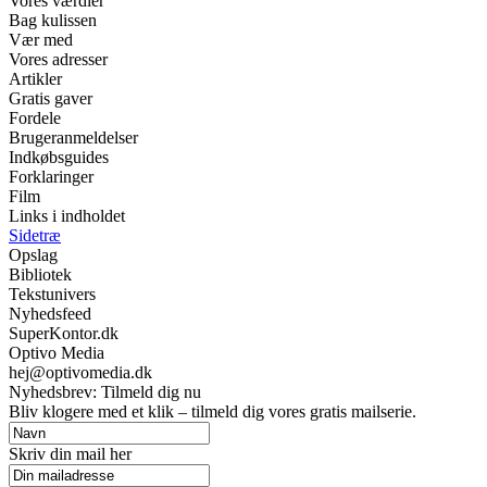
Vores værdier
Bag kulissen
Vær med
Vores adresser
Artikler
Gratis gaver
Fordele
Brugeranmeldelser
Indkøbsguides
Forklaringer
Film
Links i indholdet
Sidetræ
Opslag
Bibliotek
Tekstunivers
Nyhedsfeed
SuperKontor.dk
Optivo Media
hej@optivomedia.dk
Nyhedsbrev: Tilmeld dig nu
Bliv klogere med et klik – tilmeld dig vores gratis mailserie.
Skriv din mail her