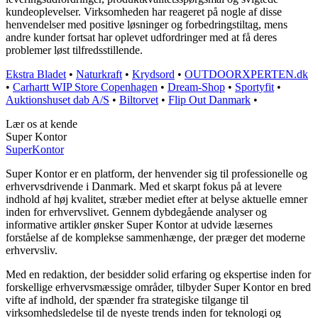
kundeoplevelser. Virksomheden har reageret på nogle af disse
henvendelser med positive løsninger og forbedringstiltag, mens
andre kunder fortsat har oplevet udfordringer med at få deres
problemer løst tilfredsstillende.
Ekstra Bladet
•
Naturkraft
•
Krydsord
•
OUTDOORXPERTEN.dk
•
Carhartt WIP Store Copenhagen
•
Dream-Shop
•
Sportyfit
•
Auktionshuset dab A/S
•
Biltorvet
•
Flip Out Danmark
•
Lær os at kende
Super Kontor
Super
Kontor
Super Kontor er en platform, der henvender sig til professionelle og
erhvervsdrivende i Danmark. Med et skarpt fokus på at levere
indhold af høj kvalitet, stræber mediet efter at belyse aktuelle emner
inden for erhvervslivet. Gennem dybdegående analyser og
informative artikler ønsker Super Kontor at udvide læsernes
forståelse af de komplekse sammenhænge, der præger det moderne
erhvervsliv.
Med en redaktion, der besidder solid erfaring og ekspertise inden for
forskellige erhvervsmæssige områder, tilbyder Super Kontor en bred
vifte af indhold, der spænder fra strategiske tilgange til
virksomhedsledelse til de nyeste trends inden for teknologi og