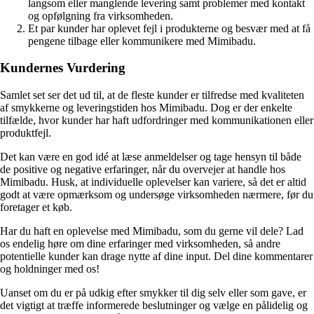
langsom eller manglende levering samt problemer med kontakt
og opfølgning fra virksomheden.
Et par kunder har oplevet fejl i produkterne og besvær med at få
pengene tilbage eller kommunikere med Mimibadu.
Kundernes Vurdering
Samlet set ser det ud til, at de fleste kunder er tilfredse med kvaliteten
af smykkerne og leveringstiden hos Mimibadu. Dog er der enkelte
tilfælde, hvor kunder har haft udfordringer med kommunikationen eller
produktfejl.
Det kan være en god idé at læse anmeldelser og tage hensyn til både
de positive og negative erfaringer, når du overvejer at handle hos
Mimibadu. Husk, at individuelle oplevelser kan variere, så det er altid
godt at være opmærksom og undersøge virksomheden nærmere, før du
foretager et køb.
Har du haft en oplevelse med Mimibadu, som du gerne vil dele? Lad
os endelig høre om dine erfaringer med virksomheden, så andre
potentielle kunder kan drage nytte af dine input. Del dine kommentarer
og holdninger med os!
Uanset om du er på udkig efter smykker til dig selv eller som gave, er
det vigtigt at træffe informerede beslutninger og vælge en pålidelig og