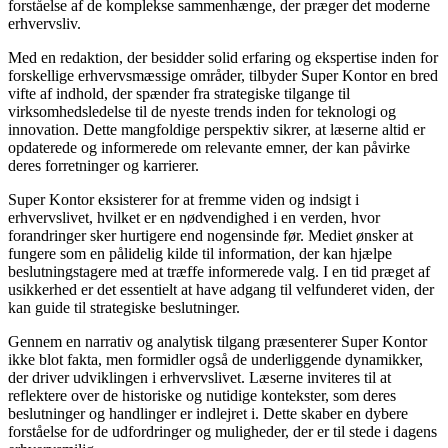
forståelse af de komplekse sammenhænge, der præger det moderne
erhvervsliv.
Med en redaktion, der besidder solid erfaring og ekspertise inden for
forskellige erhvervsmæssige områder, tilbyder Super Kontor en bred
vifte af indhold, der spænder fra strategiske tilgange til
virksomhedsledelse til de nyeste trends inden for teknologi og
innovation. Dette mangfoldige perspektiv sikrer, at læserne altid er
opdaterede og informerede om relevante emner, der kan påvirke
deres forretninger og karrierer.
Super Kontor eksisterer for at fremme viden og indsigt i
erhvervslivet, hvilket er en nødvendighed i en verden, hvor
forandringer sker hurtigere end nogensinde før. Mediet ønsker at
fungere som en pålidelig kilde til information, der kan hjælpe
beslutningstagere med at træffe informerede valg. I en tid præget af
usikkerhed er det essentielt at have adgang til velfunderet viden, der
kan guide til strategiske beslutninger.
Gennem en narrativ og analytisk tilgang præsenterer Super Kontor
ikke blot fakta, men formidler også de underliggende dynamikker,
der driver udviklingen i erhvervslivet. Læserne inviteres til at
reflektere over de historiske og nutidige kontekster, som deres
beslutninger og handlinger er indlejret i. Dette skaber en dybere
forståelse for de udfordringer og muligheder, der er til stede i dagens