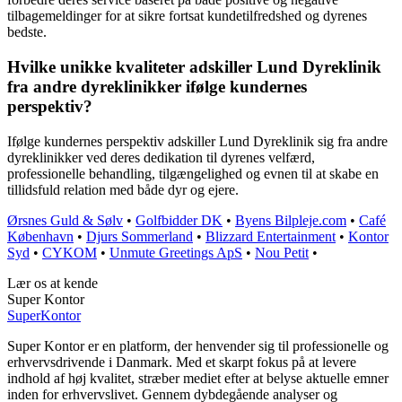
tilbagemeldinger for at sikre fortsat kundetilfredshed og dyrenes
bedste.
Hvilke unikke kvaliteter adskiller Lund Dyreklinik
fra andre dyreklinikker ifølge kundernes
perspektiv?
Ifølge kundernes perspektiv adskiller Lund Dyreklinik sig fra andre
dyreklinikker ved deres dedikation til dyrenes velfærd,
professionelle behandling, tilgængelighed og evnen til at skabe en
tillidsfuld relation med både dyr og ejere.
Ørsnes Guld & Sølv
•
Golfbidder DK
•
Byens Bilpleje.com
•
Café
København
•
Djurs Sommerland
•
Blizzard Entertainment
•
Kontor
Syd
•
CYKOM
•
Unmute Greetings ApS
•
Nou Petit
•
Lær os at kende
Super Kontor
Super
Kontor
Super Kontor er en platform, der henvender sig til professionelle og
erhvervsdrivende i Danmark. Med et skarpt fokus på at levere
indhold af høj kvalitet, stræber mediet efter at belyse aktuelle emner
inden for erhvervslivet. Gennem dybdegående analyser og