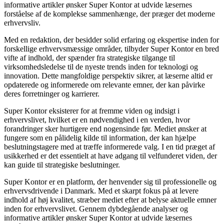
informative artikler ønsker Super Kontor at udvide læsernes
forståelse af de komplekse sammenhænge, der præger det moderne
erhvervsliv.
Med en redaktion, der besidder solid erfaring og ekspertise inden for
forskellige erhvervsmæssige områder, tilbyder Super Kontor en bred
vifte af indhold, der spænder fra strategiske tilgange til
virksomhedsledelse til de nyeste trends inden for teknologi og
innovation. Dette mangfoldige perspektiv sikrer, at læserne altid er
opdaterede og informerede om relevante emner, der kan påvirke
deres forretninger og karrierer.
Super Kontor eksisterer for at fremme viden og indsigt i
erhvervslivet, hvilket er en nødvendighed i en verden, hvor
forandringer sker hurtigere end nogensinde før. Mediet ønsker at
fungere som en pålidelig kilde til information, der kan hjælpe
beslutningstagere med at træffe informerede valg. I en tid præget af
usikkerhed er det essentielt at have adgang til velfunderet viden, der
kan guide til strategiske beslutninger.
Super Kontor er en platform, der henvender sig til professionelle og
erhvervsdrivende i Danmark. Med et skarpt fokus på at levere
indhold af høj kvalitet, stræber mediet efter at belyse aktuelle emner
inden for erhvervslivet. Gennem dybdegående analyser og
informative artikler ønsker Super Kontor at udvide læsernes