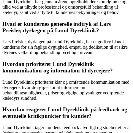
Lund Dyreklinik har gennem årene opretholdt deres omdømme og
tillid ved at tilbyde professionel og omsorgsfuld behandling til
kæledyr, samt ved at lytte til kundernes bekymringer og behov.
Hvad er kundernes generelle indtryk af Lars
Preisler, dyrlægen på Lund Dyreklinik?
Lars Preisler, dyrlægen på Lund Dyreklinik, har et godt ry blandt
kunderne for sin faglige dygtighed, empati og dedikation til at sikre
dyrenes velfærd og behandling på et højt niveau.
Hvordan prioriterer Lund Dyreklinik
kommunikation og information til dyreejere?
Lund Dyreklinik prioriterer klar og omfattende kommunikation med
dyreejere, hvor de sørger for at informere om
behandlingsmuligheder, priser og vigtige oplysninger vedrørende
kæledyrs sundhed.
Hvordan reagerer Lund Dyreklinik på feedback og
eventuelle kritikpunkter fra kunder?
Lund Dyreklinik tager kundens feedback alvorligt og stræber efter at
forbedre deres service baseret på både positive og negative