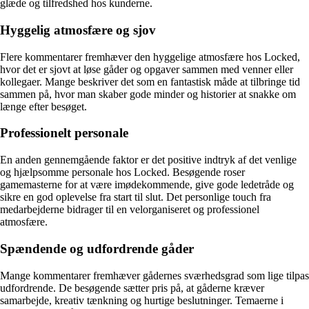
glæde og tilfredshed hos kunderne.
Hyggelig atmosfære og sjov
Flere kommentarer fremhæver den hyggelige atmosfære hos Locked,
hvor det er sjovt at løse gåder og opgaver sammen med venner eller
kollegaer. Mange beskriver det som en fantastisk måde at tilbringe tid
sammen på, hvor man skaber gode minder og historier at snakke om
længe efter besøget.
Professionelt personale
En anden gennemgående faktor er det positive indtryk af det venlige
og hjælpsomme personale hos Locked. Besøgende roser
gamemasterne for at være imødekommende, give gode ledetråde og
sikre en god oplevelse fra start til slut. Det personlige touch fra
medarbejderne bidrager til en velorganiseret og professionel
atmosfære.
Spændende og udfordrende gåder
Mange kommentarer fremhæver gådernes sværhedsgrad som lige tilpas
udfordrende. De besøgende sætter pris på, at gåderne kræver
samarbejde, kreativ tænkning og hurtige beslutninger. Temaerne i