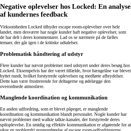
Negative oplevelser hos Locked: En analyse
af kundernes feedback
Virksomheden Locked tilbyder escape room-oplevelser over hele
landet, men desværre har nogle kunder haft negative oplevelser, som
de har delt i deres kommentarer. Lad os se nærmere på de fælles
temaer, der går igen i de kritiske udtalelser.
Problematisk håndtering af udstyr
Flere kunder har nævnt problemer med udstyret under deres besøg hos
Locked. Eksempelvis har der været tilfælde, hvor hængelåse var blevet
byttet rundt, hvilket forstyrrede oplevelsen og medførte afbrydelser.
Dette kan være frustrerende for deltagerne og ødelægge den
overordnede atmosfære.
Manglende koordination og kommunikation
En anden udfordring, som er blevet påpeget, er manglende
koordination og kommunikation blandt personalet. Nogle kunder har
nævnt problemer med walkie talkie-kanaler, der forstyrrede deres
spiloplevelse. En smidig og effektiv kommunikation er afgørende for at
sikre en problemfri gennemførelse af escape room-udfordringerne.