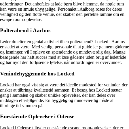
udfordringer. Det anbefales at lade børn blive hjemme, da nogle rum
kan være en smule uhyggelige. Personalet i Aalborg roses for deres
venlighed og den flotte venue, der skaber den perfekte ramme om en
escape room-oplevelse.
Polterabend i Aarhus
Leder du efter en genial aktivitet til en polterabend? Locked i Aarhus
er stedet at være. Med venligt personale til at guide jer gennem gåderne
og løsninger, vil I opleve en spændende og mindeværdig dag. Mange
besøgende har haft succes med at løse gåderne uden brug af ledetråde
og har nydt den forløsende følelse, når udfordringen er overvundet.
Venindehyggemøde hos Locked
Locked har også vist sig at være det ideelle mødested for veninder, der
ønsker at tilbringe kvalitetstid sammen. Et besøg hos Locked sætter
gang i samtalen og skaber unikke oplevelser, der kan deles over
middagen efterfølgende. En hyggelig og mindeværdig måde at
tilbringe tid sammen på.
Enestående Oplevelser i Odense
Locked i Odense tilbyder enestående escape room-oplevelser, der er