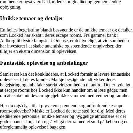
rummene er også værdsat for deres originalitet og gennemtænkte
opbygning.
Unikke temaer og detaljer
En fælles begejstring blandt besøgende er de unikke temaer og detaljer,
som Locked har skabt i deres escape rooms. Fra gammel bank i
Aalborg til dystre fængsler i Odense, er det tydeligt, at virksomheden
har investeret i at skabe autentiske og spændende omgivelser, der
tilføjer en ekstra dimension til oplevelsen.
Fantastisk oplevelse og anbefalinger
Samlet set kan det konkluderes, at Locked formår at levere fantastiske
oplevelser til deres kunder. Mange besøgende udtrykker deres
begejstring og anbefaler stærkt virksomheden til andre. Det er tydeligt,
at escape rooms hos Locked ikke kun handler om at løse gåder, men
om at skabe mindeværdige øjeblikke sammen med venner og familie.
Har du også lyst til at prøve en spændende og udfordrende escape
room-oplevelse? Måske er Locked det rette sted for dig! Med deres
dedikerede personale, unikke temaer og hyggelige atmosfære er der
gode chancer for, at du også vil gå derfra med et smil på læben og en
uforglemmelig oplevelse i bagagen.