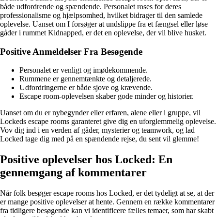
både udfordrende og spændende. Personalet roses for deres
professionalisme og hjælpsomhed, hvilket bidrager til den samlede
oplevelse. Uanset om I forsøger at undslippe fra et fængsel eller løse
gåder i rummet Kidnapped, er det en oplevelse, der vil blive husket.
Positive Anmeldelser Fra Besøgende
Personalet er venligt og imødekommende.
Rummene er gennemtænkte og detaljerede.
Udfordringerne er både sjove og krævende.
Escape room-oplevelsen skaber gode minder og historier.
Uanset om du er nybegynder eller erfaren, alene eller i gruppe, vil
Lockeds escape rooms garanteret give dig en uforglemmelig oplevelse.
Vov dig ind i en verden af gåder, mysterier og teamwork, og lad
Locked tage dig med på en spændende rejse, du sent vil glemme!
Positive oplevelser hos Locked: En
gennemgang af kommentarer
Når folk besøger escape rooms hos Locked, er det tydeligt at se, at der
er mange positive oplevelser at hente. Gennem en række kommentarer
fra tidligere besøgende kan vi identificere fælles temaer, som har skabt