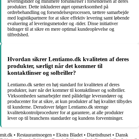
leveringstider og minimere forsinkelser i forsendelsen af deres
produkter. Dette inkluderer øget opmærksomhed på
ordrebehandling og forsendelsesprocessen, tættere samarbejde
med logistikpartnere for at sikre effektiv levering samt løbende
evaluering af leveringsmetoder og -tider. Disse initiativer
bidrager til at sikre en mere optimal kundeoplevelse og
tilfredshed.
Hvordan sikrer Lentiamo.dk kvaliteten af deres
produkter, særligt når det kommer til
kontaktlinser og solbriller?
Lentiamo.dk sætter en høj standard for kvaliteten af deres
produkter, især når det kommer til kontaktlinser og solbriller.
Virksomheden samarbejder med pålidelige leverandører og
producenter for at sikre, at kun produkter af høj kvalitet tilbydes
til kunderne. Derudover følger Lentiamo.dk strenge
kvalitetskontrolprocedurer for at garantere, at alle produkter
lever op til branchens standarder og kundens forventninger.
mit.dk
•
Restaurantnoegen
•
Ekstra Bladet
•
Diætisthuset
•
Dansk