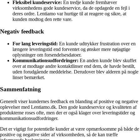
Fleksibel kundeservice:
En tredje kunde fremhæver
virksomhedens gode kundeservice, da de opdagede en fejl i
deres ordre. Lentiamo var hurtige til at reagere og sikre, at
kunden modtog den rette vare.
Negativ feedback
For lang leveringstid:
En kunde udtrykker frustration over en
længere leveringstid end forventet og ønsker mere nøjagtige
oplysninger om forsendelsesdatoer.
Kommunikationsudfordringer:
En anden kunde blev skuffet
over at modtage andre kontaktlinser end dem, de havde bestilt,
uden forudgående meddelelse. Derudover blev alderen på nogle
linser bemærket.
Sammenfatning
Generelt viser kundernes feedback en blanding af positive og negative
oplevelser med Lentiamo.dk. Den gode kundeservice og kvaliteten af
produkterne roses ofte, men der er også klager over leveringstider og
kommunikationsudfordringer.
Det er vigtigt for potentielle kunder at være opmærksomme på både de
positive og negative sider af virksomheden, så de kan træffe