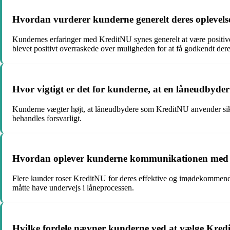
Hvordan vurderer kunderne generelt deres oplevel
Kundernes erfaringer med KreditNU synes generelt at være positiv
blevet positivt overraskede over muligheden for at få godkendt dere
Hvor vigtigt er det for kunderne, at en låneudbyd
Kunderne vægter højt, at låneudbydere som KreditNU anvender sikre 
behandles forsvarligt.
Hvordan oplever kunderne kommunikationen med 
Flere kunder roser KreditNU for deres effektive og imødekommende k
måtte have undervejs i låneprocessen.
Hvilke fordele nævner kunderne ved at vælge Kre