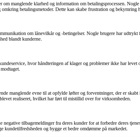
om manglende klarhed og information om betalingsprocessen. Nogle br
ng omkring betalingsmetoder. Dette kan skabe frustration og bekymring 
munikation om lånevilkår og -betingelser. Nogle brugere har udtrykt fo
dshed blandt kunderne.
ndeservice, hvor håndteringen af klager og problemer ikke har levet op
 modtaget.
nde manglende evne til at opfylde løfter og forventninger, der er skab
blevet realiseret, hvilket har ført til mistillid over for virksomheden.
 negative tilbagemeldinger fra deres kunder for at forbedre deres tjeneste
 øge kundetilfredsheden og bygge et bedre omdømme på markedet.