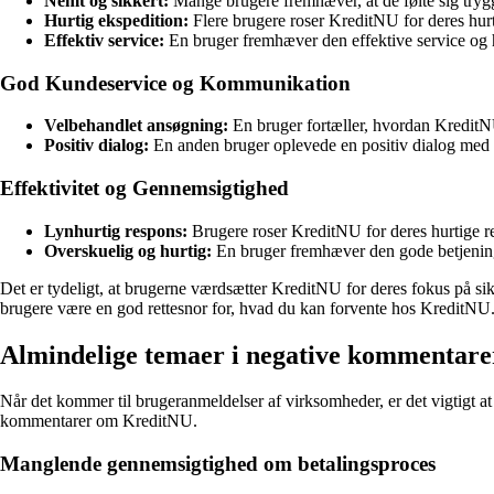
Nemt og sikkert:
Mange brugere fremhæver, at de følte sig tryg
Hurtig ekspedition:
Flere brugere roser KreditNU for deres hur
Effektiv service:
En bruger fremhæver den effektive service og h
God Kundeservice og Kommunikation
Velbehandlet ansøgning:
En bruger fortæller, hvordan KreditNU
Positiv dialog:
En anden bruger oplevede en positiv dialog med Kr
Effektivitet og Gennemsigtighed
Lynhurtig respons:
Brugere roser KreditNU for deres hurtige re
Overskuelig og hurtig:
En bruger fremhæver den gode betjenin
Det er tydeligt, at brugerne værdsætter KreditNU for deres fokus på sikk
brugere være en god rettesnor for, hvad du kan forvente hos KreditNU
Almindelige temaer i negative kommentar
Når det kommer til brugeranmeldelser af virksomheder, er det vigtigt at
kommentarer om KreditNU.
Manglende gennemsigtighed om betalingsproces