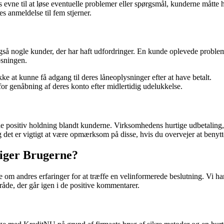
ne til at løse eventuelle problemer eller spørgsmål, kunderne måtte h
es anmeldelse til fem stjerner.
å nogle kunder, der har haft udfordringer. En kunde oplevede problemer
øsningen.
 at kunne få adgang til deres låneoplysninger efter at have betalt.
or genåbning af deres konto efter midlertidig udelukkelse.
ositiv holdning blandt kunderne. Virksomhedens hurtige udbetaling, g
det er vigtigt at være opmærksom på disse, hvis du overvejer at benytte
iger Brugerne?
re om andres erfaringer for at træffe en velinformerede beslutning. Vi h
åde, der går igen i de positive kommentarer.