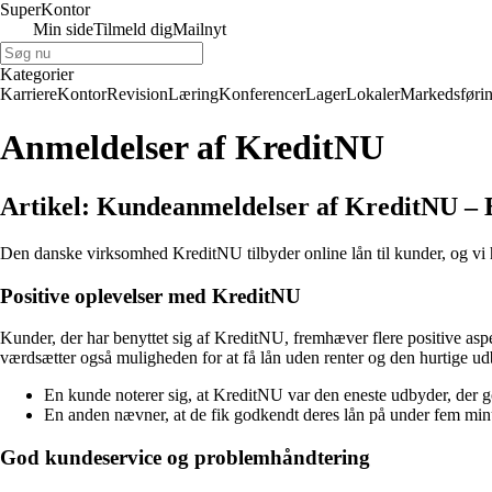
Super
Kontor
Min side
Tilmeld dig
Mailnyt
Kategorier
Karriere
Kontor
Revision
Læring
Konferencer
Lager
Lokaler
Markedsføri
Anmeldelser af KreditNU
Artikel: Kundeanmeldelser af KreditNU – 
Den danske virksomhed KreditNU tilbyder online lån til kunder, og vi h
Positive oplevelser med KreditNU
Kunder, der har benyttet sig af KreditNU, fremhæver flere positive as
værdsætter også muligheden for at få lån uden renter og den hurtige udb
En kunde noterer sig, at KreditNU var den eneste udbyder, der go
En anden nævner, at de fik godkendt deres lån på under fem minu
God kundeservice og problemhåndtering