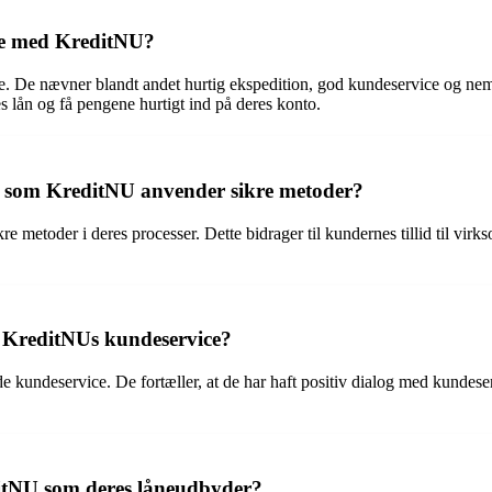
se med KreditNU?
e. De nævner blandt andet hurtig ekspedition, god kundeservice og ne
s lån og få pengene hurtigt ind på deres konto.
er som KreditNU anvender sikre metoder?
metoder i deres processer. Dette bidrager til kundernes tillid til vir
KreditNUs kundeservice?
undeservice. De fortæller, at de har haft positiv dialog med kundeservi
ditNU som deres låneudbyder?