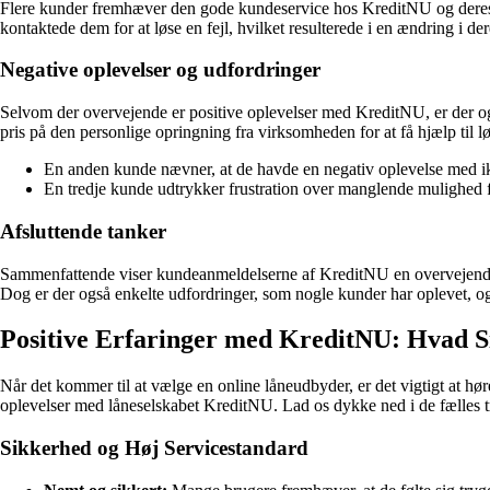
Flere kunder fremhæver den gode kundeservice hos KreditNU og deres ev
kontaktede dem for at løse en fejl, hvilket resulterede i en ændring i der
Negative oplevelser og udfordringer
Selvom der overvejende er positive oplevelser med KreditNU, er der ogs
pris på den personlige opringning fra virksomheden for at få hjælp til l
En anden kunde nævner, at de havde en negativ oplevelse med ikke
En tredje kunde udtrykker frustration over manglende mulighed f
Afsluttende tanker
Sammenfattende viser kundeanmeldelserne af KreditNU en overvejende p
Dog er der også enkelte udfordringer, som nogle kunder har oplevet, og 
Positive Erfaringer med KreditNU: Hvad S
Når det kommer til at vælge en online låneudbyder, er det vigtigt at hø
oplevelser med låneselskabet KreditNU. Lad os dykke ned i de fælles tr
Sikkerhed og Høj Servicestandard