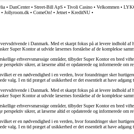
lia
•
DanCenter
•
Street-Bill ApS
•
Tivoli Casino
•
Velkommen
•
LYK
•
Jollyroom.dk
•
ComeOn!
•
Jetnet
•
KreditNU
•
hvervsdrivende i Danmark. Med et skarpt fokus på at levere indhold af hø
nsker Super Kontor at udvide læsernes forståelse af de komplekse sam
orskellige erhvervsmæssige områder, tilbyder Super Kontor en bred vifte 
e perspektiv sikrer, at læserne altid er opdaterede og informerede om re
 hvilket er en nødvendighed i en verden, hvor forandringer sker hurtige
de valg. I en tid præget af usikkerhed er det essentielt at have adgang ti
hvervsdrivende i Danmark. Med et skarpt fokus på at levere indhold af hø
nsker Super Kontor at udvide læsernes forståelse af de komplekse sam
orskellige erhvervsmæssige områder, tilbyder Super Kontor en bred vifte 
e perspektiv sikrer, at læserne altid er opdaterede og informerede om re
 hvilket er en nødvendighed i en verden, hvor forandringer sker hurtige
de valg. I en tid præget af usikkerhed er det essentielt at have adgang ti