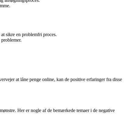
tig ansøgningsproces.
samme.
at sikre en problemfri proces.
e problemer.
rvejer at låne penge online, kan de positive erfaringer fra disse
le mønstre. Her er nogle af de bemærkede temaer i de negative