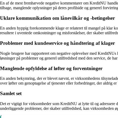
En af de mest fremhævede negative kommentarer om KreditNU handler 
tilbage, manglende oplysninger på deres profilside og generel forvirri
Uklare kommunikation om lånevilkår og -betingelser
En anden hyppig forekommende klage er relateret til mangel på klar kom
resultere i uventede omkostninger og misforståelser, der skaber utilfre
Problemer med kundeservice og håndtering af klager
Nogle brugere har rapporteret om negative oplevelser med KreditNUs ku
løsninger på problemer og generel utilfredshed med den service, de har
Manglende opfyldelse af løfter og forventninger
En anden bekymring, der er blevet nævnt, er virksomhedens tilsynelade
over løfter om genoptagelse af tjenester eller forbedringer, der aldrig er 
Samlet set
Det er vigtigt for virksomheder som KreditNU at lytte til og adressere de
underliggende problemer, der skaber utilfredshed, kan virksomheden