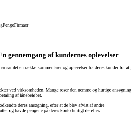
ng
Penge
Firmaer
En gennemgang af kundernes oplevelser
ar samlet en række kommentarer og oplevelser fra deres kunder for at gi
pekter ved virksomheden. Mange roser den nemme og hurtige ansøgningsp
etaling af lånebeløbet.
dkendte deres ansøgning, efter at de blev afvist af andre.
tter og havde pengene på deres konto hurtigt derefter.