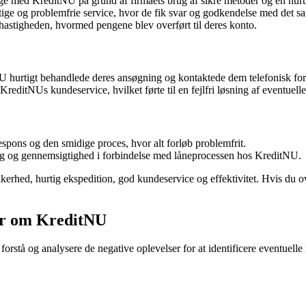
ge med KreditNU på grund af firmaets brug af sikre metoder og en hur
tige og problemfrie service, hvor de fik svar og godkendelse med det 
astigheden, hvormed pengene blev overført til deres konto.
 hurtigt behandlede deres ansøgning og kontaktede dem telefonisk for 
editNUs kundeservice, hvilket førte til en fejlfri løsning af eventuell
spons og den smidige proces, hvor alt forløb problemfrit.
g og gennemsigtighed i forbindelse med låneprocessen hos KreditNU.
erhed, hurtig ekspedition, god kundeservice og effektivitet. Hvis du ove
.
er om KreditNU
 forstå og analysere de negative oplevelser for at identificere eventuel