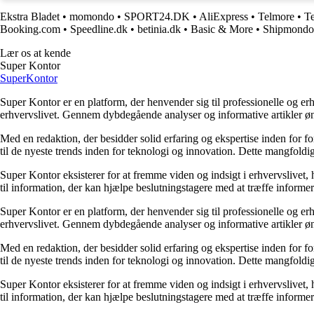
Ekstra Bladet
•
momondo
•
SPORT24.DK
•
AliExpress
•
Telmore
•
Te
Booking.com
•
Speedline.dk
•
betinia.dk
•
Basic & More
•
Shipmondo
Lær os at kende
Super Kontor
Super
Kontor
Super Kontor er en platform, der henvender sig til professionelle og er
erhvervslivet. Gennem dybdegående analyser og informative artikler ø
Med en redaktion, der besidder solid erfaring og ekspertise inden for f
til de nyeste trends inden for teknologi og innovation. Dette mangfoldig
Super Kontor eksisterer for at fremme viden og indsigt i erhvervslivet,
til information, der kan hjælpe beslutningstagere med at træffe informere
Super Kontor er en platform, der henvender sig til professionelle og er
erhvervslivet. Gennem dybdegående analyser og informative artikler ø
Med en redaktion, der besidder solid erfaring og ekspertise inden for f
til de nyeste trends inden for teknologi og innovation. Dette mangfoldig
Super Kontor eksisterer for at fremme viden og indsigt i erhvervslivet,
til information, der kan hjælpe beslutningstagere med at træffe informere