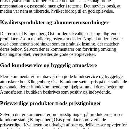
Osts nytårsmenu. Kunderne roser den fantastiske smag, flotte
præsentation og passende mængder i retterne. Det nævnes også, at
maden var nem at tilberede, hvilket bidrog til en god oplevelse.
Kvalitetsprodukter og abonnementsordninger
Der er ros til Klingenberg Ost for deres kvalitetsoste og tilhørende
produkter såsom mandler og ostemarmelader. Nogle kunder nævner
også abonnementsordninger som en praktisk løsning, der matcher
deres behov. Selvom der er kommentarer om forvirring omkring
betalingsforløbet, værdsættes de gode osteoplevelser.
God kundeservice og hyggelig atmosfære
Flere kommentarer fremhæver den gode kundeservice og hyggelige
atmosfære hos Klingenberg Ost. Kunderne sætter pris på det smilende
personale, der er imødekommende og hjælpsomme i deres betjening.
Atmosfæren i butikken beskrives som positiv og indbydende.
Prisværdige produkter trods prisstigninger
Selvom der er kommentarer om prisstigninger på produkterne, roser
kunderne stadig Klingenberg Osts produkter som værende
prisværdige. Kvaliteten og udvalget af oste og delikatesser opvejer for