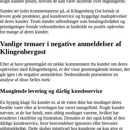
nogle kunder prisen, selvom de kan være skuffede over stigningerne.
Samlet set tyder kommentarerne på, at Klingenberg Ost formår at
levere gode produkter, god kundeservice og hyggelige madoplevelser
til deres kunder. Trods mindre udfordringer som betalingsforløbet og
prisstigninger formår virksomheden at fastholde en positiv oplevelse
for mange af deres kunder.
Vanlige temaer i negative anmeldelser af
Klingenbergost
Efter at have gennemgået en række kommentarer fra kunder om deres
oplevelser med Klingenbergost, er der visse gennemgående temaer, der
går igen i de negative anmeldelser. Nedenstående præsenterer en
analyse af disse fælles træk:
Manglende levering og dårlig kundeservice
En hyppig klage fra kunder er, at de enten ikke har modtaget deres
bestilte varer eller at leveringen har været mangelfuld. Nogle kunder
nævner, at de har betalt, men aldrig modtaget varerne, hvilket har
resulteret i skuffelse og frustration. Desuden er der også kritik af den
dårlige kundeservice, hvor henvendelser ignoreres eller besvares
utilstrækkeligt. Dette skaber mistrivsel hos kunderne og kan give et