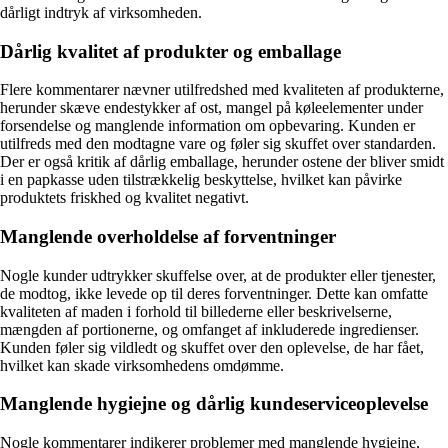
dårligt indtryk af virksomheden.
Dårlig kvalitet af produkter og emballage
Flere kommentarer nævner utilfredshed med kvaliteten af produkterne,
herunder skæve endestykker af ost, mangel på køleelementer under
forsendelse og manglende information om opbevaring. Kunden er
utilfreds med den modtagne vare og føler sig skuffet over standarden.
Der er også kritik af dårlig emballage, herunder ostene der bliver smidt
i en papkasse uden tilstrækkelig beskyttelse, hvilket kan påvirke
produktets friskhed og kvalitet negativt.
Manglende overholdelse af forventninger
Nogle kunder udtrykker skuffelse over, at de produkter eller tjenester,
de modtog, ikke levede op til deres forventninger. Dette kan omfatte
kvaliteten af maden i forhold til billederne eller beskrivelserne,
mængden af portionerne, og omfanget af inkluderede ingredienser.
Kunden føler sig vildledt og skuffet over den oplevelse, de har fået,
hvilket kan skade virksomhedens omdømme.
Manglende hygiejne og dårlig kundeserviceoplevelse
Nogle kommentarer indikerer problemer med manglende hygiejne,