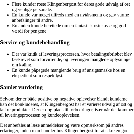
Flere kunder roste Klingenbergost for deres gode udvalg af ost
og venlige personale.
En kunde var meget tilfreds med en nytårsmenu og gav varme
anbefalinger til andre.
En anden kunde berettede om en fantastisk ostekasse og god
værdi for pengene.
Service og kundebehandling
Der var kritik af leveringsprocessen, hvor betalingsforløbet blev
beskrevet som forvirrende, og leveringen manglede oplysninger
om køling.
En kunde påpegede manglende brug af ansigtsmaske hos en
ekspedient som respektløst.
Samlet vurdering
Selvom der er både positive og negative oplevelser blandt kunderne,
kan det konkluderes, at Klingenbergost har et varieret udvalg af ost og
lækre produkter. Der er dog plads til forbedringer, især når det kommer
til leveringsprocessen og kundeoplevelsen.
Det anbefales at læse anmeldelser og være opmærksom på andres
erfaringer, inden man handler hos Klingenbergost for at sikre en god