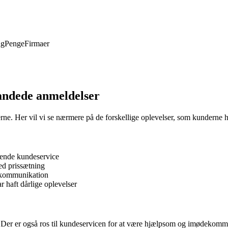
ng
Penge
Firmaer
andede anmeldelser
erne. Her vil vi se nærmere på de forskellige oplevelser, som kunderne 
lende kundeservice
ed prissætning
 kommunikation
 haft dårlige oplevelser
 Der er også ros til kundeservicen for at være hjælpsom og imødekommend