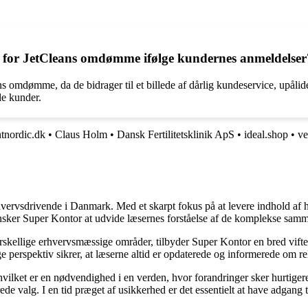
ft for JetCleans omdømme ifølge kundernes anmeldelser
 omdømme, da de bidrager til et billede af dårlig kundeservice, upålid
le kunder.
ntnordic.dk
•
Claus Holm
•
Dansk Fertilitetsklinik ApS
•
ideal.shop
•
ve
hvervsdrivende i Danmark. Med et skarpt fokus på at levere indhold af hø
nsker Super Kontor at udvide læsernes forståelse af de komplekse sam
orskellige erhvervsmæssige områder, tilbyder Super Kontor en bred vifte 
e perspektiv sikrer, at læserne altid er opdaterede og informerede om re
 hvilket er en nødvendighed i en verden, hvor forandringer sker hurtige
de valg. I en tid præget af usikkerhed er det essentielt at have adgang ti