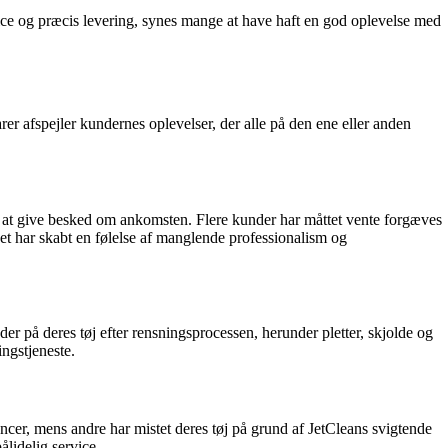
ce og præcis levering, synes mange at have haft en god oplevelse med
er afspejler kundernes oplevelser, der alle på den ene eller anden
l at give besked om ankomsten. Flere kunder har måttet vente forgæves
lket har skabt en følelse af manglende professionalism og
er på deres tøj efter rensningsprocessen, herunder pletter, skjolde og
ingstjeneste.
ancer, mens andre har mistet deres tøj på grund af JetCleans svigtende
ålidelig service.