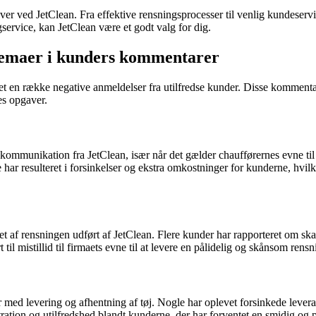
 ved JetClean. Fra effektive rensningsprocesser til venlig kundeservi
gservice, kan JetClean være et godt valg for dig.
 temaer i kunders kommentarer
get en række negative anmeldelser fra utilfredse kunder. Disse kommentar
es opgaver.
kommunikation fra JetClean, især når det gælder chaufførernes evne ti
e har resulteret i forsinkelser og ekstra omkostninger for kunderne, hvi
 af rensningen udført af JetClean. Flere kunder har rapporteret om skad
l mistillid til firmaets evne til at levere en pålidelig og skånsom rensn
er med levering og afhentning af tøj. Nogle har oplevet forsinkede lever
ration og utilfredshed blandt kunderne, der har forventet en smidig og p