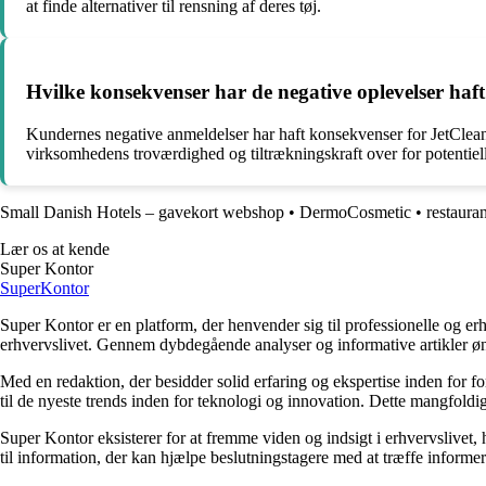
at finde alternativer til rensning af deres tøj.
Hvilke konsekvenser har de negative oplevelser ha
Kundernes negative anmeldelser har haft konsekvenser for JetCleans
virksomhedens troværdighed og tiltrækningskraft over for potentiel
Small Danish Hotels – gavekort webshop
•
DermoCosmetic
•
restaura
Lær os at kende
Super Kontor
Super
Kontor
Super Kontor er en platform, der henvender sig til professionelle og er
erhvervslivet. Gennem dybdegående analyser og informative artikler ø
Med en redaktion, der besidder solid erfaring og ekspertise inden for f
til de nyeste trends inden for teknologi og innovation. Dette mangfoldig
Super Kontor eksisterer for at fremme viden og indsigt i erhvervslivet,
til information, der kan hjælpe beslutningstagere med at træffe informere