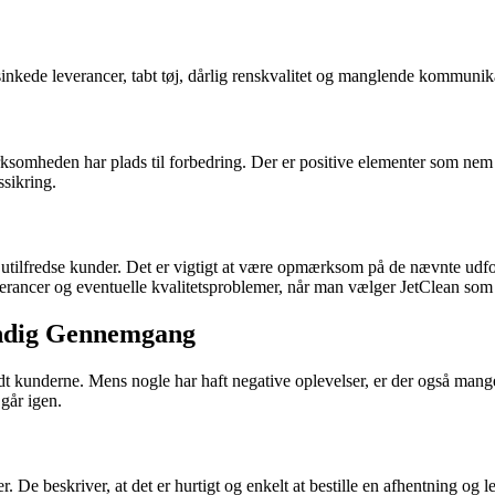
nkede leverancer, tabt tøj, dårlig renskvalitet og manglende kommunika
rksomheden har plads til forbedring. Der er positive elementer som nem b
sikring.
og utilfredse kunder. Det er vigtigt at være opmærksom på de nævnte udfo
verancer og eventuelle kvalitetsproblemer, når man vælger JetClean som s
undig Gennemgang
ndt kunderne. Mens nogle har haft negative oplevelser, er der også mang
går igen.
De beskriver, at det er hurtigt og enkelt at bestille en afhentning og le