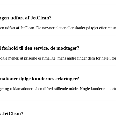
ingen udført af JetClean?
n udført af JetClean. De nævner pletter eller skader på tøjet efter rens
forhold til den service, de modtager?
le mener, at priserne er rimelige, mens andre finder dem for høje i forh
ationer ifølge kundernes erfaringer?
r og reklamationer på en tilfredsstillende måde. Nogle kunder rapporter
s JetClean?