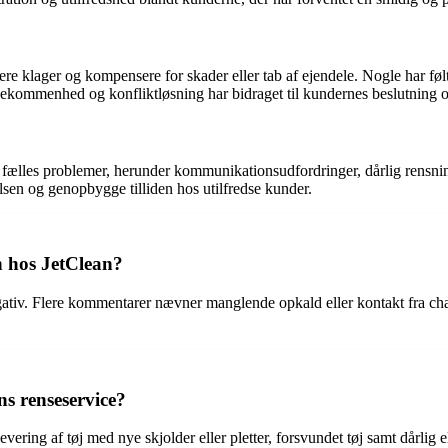
e klager og kompensere for skader eller tab af ejendele. Nogle har følt 
ommenhed og konfliktløsning har bidraget til kundernes beslutning om a
lles problemer, herunder kommunikationsudfordringer, dårlig rensning
lsen og genopbygge tilliden hos utilfredse kunder.
 hos JetClean?
ativ. Flere kommentarer nævner manglende opkald eller kontakt fra cha
s renseservice?
evering af tøj med nye skjolder eller pletter, forsvundet tøj samt dårli