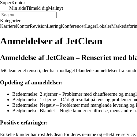
Super
Kontor
Min side
Tilmeld dig
Mailnyt
Kategorier
Karriere
Kontor
Revision
Læring
Konferencer
Lager
Lokaler
Markedsføri
Anmeldelser af JetClean
Anmeldelse af JetClean – Renseriet med bl
JetClean er et renseri, der har modtaget blandede anmeldelser fra kund
Opdeling af anmeldelser:
Bedømmelse: 2 stjerner – Problemer med chaufførerne og mang
Bedømmelse: 1 stjerne – Dårligt resultat på rens og problemer m
Bedømmelse: Negativ – Problemer med manglende levering og
Bedømmelse: Blandet – Nogle kunder er tilfredse, mens andre har
Positive erfaringer:
Enkelte kunder har rost JetClean for deres nemme og effektive service.