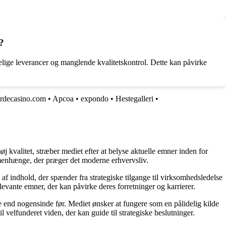
?
elige leverancer og manglende kvalitetskontrol. Dette kan påvirke
rdecasino.com
•
Apcoa
•
expondo
•
Hestegalleri
•
j kvalitet, stræber mediet efter at belyse aktuelle emner inden for
menhænge, der præger det moderne erhvervsliv.
af indhold, der spænder fra strategiske tilgange til virksomhedsledelse
levante emner, der kan påvirke deres forretninger og karrierer.
re end nogensinde før. Mediet ønsker at fungere som en pålidelig kilde
l velfunderet viden, der kan guide til strategiske beslutninger.