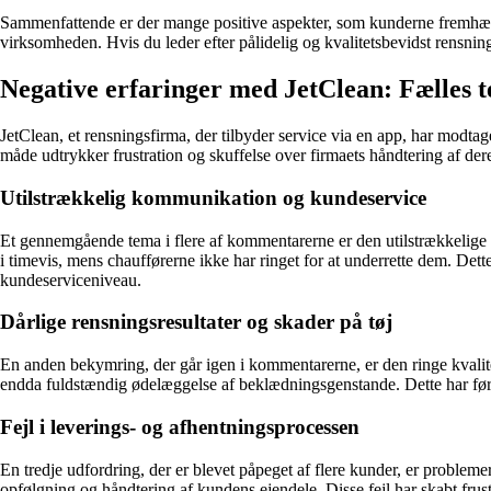
Sammenfattende er der mange positive aspekter, som kunderne fremhæver
virksomheden. Hvis du leder efter pålidelig og kvalitetsbevidst rensnin
Negative erfaringer med JetClean: Fælles
JetClean, et rensningsfirma, der tilbyder service via en app, har modta
måde udtrykker frustration og skuffelse over firmaets håndtering af der
Utilstrækkelig kommunikation og kundeservice
Et gennemgående tema i flere af kommentarerne er den utilstrækkelige 
i timevis, mens chaufførerne ikke har ringet for at underrette dem. Dett
kundeserviceniveau.
Dårlige rensningsresultater og skader på tøj
En anden bekymring, der går igen i kommentarerne, er den ringe kvalitet
endda fuldstændig ødelæggelse af beklædningsgenstande. Dette har ført ti
Fejl i leverings- og afhentningsprocessen
En tredje udfordring, der er blevet påpeget af flere kunder, er problem
opfølgning og håndtering af kundens ejendele. Disse fejl har skabt frust