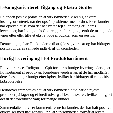
Løsningsorienteret Tilgang og Ekstra Godter
En anden positiv pointe er, at virksomheden viser sig at være
løsningsorienteret, når der opstår problemer med ordrer. Flere kunder
har oplevet, at selvom der har været fejl eller mangler i deres
leverancer, har Indigonails Cph reageret hurtigt og sendt de manglende
varer efter eller tilføjet ekstra gode produkter som en gestus.
Denne tilgang har fået kunderne til at føle sig værdsat og har bidraget
positivt til deres samlede indtryk af virksomheden.
Hurtig Levering og Flot Produktsortiment
Endvidere roses Indigonails Cph for deres hurtige leveringstider og et
flot sortiment af produkter. Kunderne værdsætter, at de har modtaget
deres bestillinger hurtigt efter købet, hvilket har bidraget til en positiv
købsoplevelse.
Derudover fremhæves det, at virksomheden altid har de nyeste
produkter på lager og et bredt udvalg af kvalitetsvarer, hvilket har gjort
det til det foretrukne valg for mange kunder.
Sammenfattende viser kommentarerne fra kunder, der har haft positive
oplevelser med Indigonails Cph, at virksomheden formår at levere