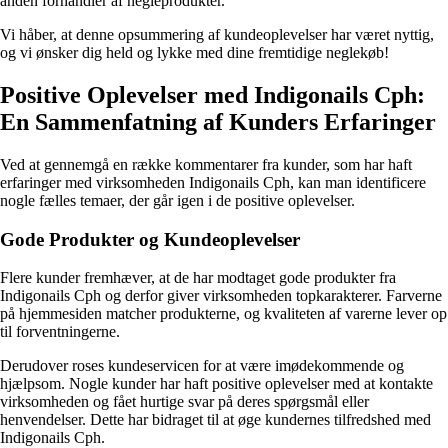
anden forhandler af negleprodukter.
Vi håber, at denne opsummering af kundeoplevelser har været nyttig,
og vi ønsker dig held og lykke med dine fremtidige neglekøb!
Positive Oplevelser med Indigonails Cph:
En Sammenfatning af Kunders Erfaringer
Ved at gennemgå en række kommentarer fra kunder, som har haft
erfaringer med virksomheden Indigonails Cph, kan man identificere
nogle fælles temaer, der går igen i de positive oplevelser.
Gode Produkter og Kundeoplevelser
Flere kunder fremhæver, at de har modtaget gode produkter fra
Indigonails Cph og derfor giver virksomheden topkarakterer. Farverne
på hjemmesiden matcher produkterne, og kvaliteten af varerne lever op
til forventningerne.
Derudover roses kundeservicen for at være imødekommende og
hjælpsom. Nogle kunder har haft positive oplevelser med at kontakte
virksomheden og fået hurtige svar på deres spørgsmål eller
henvendelser. Dette har bidraget til at øge kundernes tilfredshed med
Indigonails Cph.