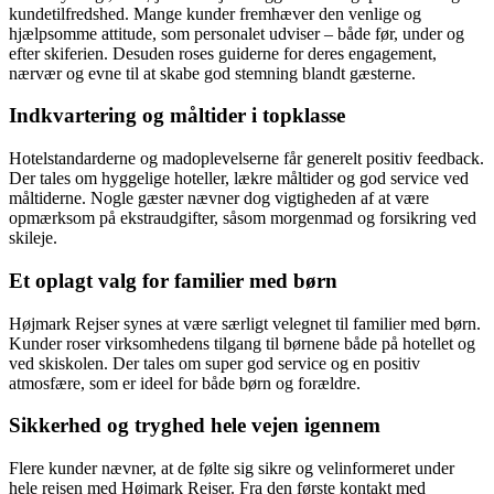
kundetilfredshed. Mange kunder fremhæver den venlige og
hjælpsomme attitude, som personalet udviser – både før, under og
efter skiferien. Desuden roses guiderne for deres engagement,
nærvær og evne til at skabe god stemning blandt gæsterne.
Indkvartering og måltider i topklasse
Hotelstandarderne og madoplevelserne får generelt positiv feedback.
Der tales om hyggelige hoteller, lækre måltider og god service ved
måltiderne. Nogle gæster nævner dog vigtigheden af at være
opmærksom på ekstraudgifter, såsom morgenmad og forsikring ved
skileje.
Et oplagt valg for familier med børn
Højmark Rejser synes at være særligt velegnet til familier med børn.
Kunder roser virksomhedens tilgang til børnene både på hotellet og
ved skiskolen. Der tales om super god service og en positiv
atmosfære, som er ideel for både børn og forældre.
Sikkerhed og tryghed hele vejen igennem
Flere kunder nævner, at de følte sig sikre og velinformeret under
hele rejsen med Højmark Rejser. Fra den første kontakt med