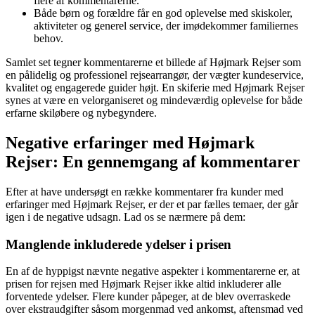
flere af kommentarerne.
Både børn og forældre får en god oplevelse med skiskoler,
aktiviteter og generel service, der imødekommer familiernes
behov.
Samlet set tegner kommentarerne et billede af Højmark Rejser som
en pålidelig og professionel rejsearrangør, der vægter kundeservice,
kvalitet og engagerede guider højt. En skiferie med Højmark Rejser
synes at være en velorganiseret og mindeværdig oplevelse for både
erfarne skiløbere og nybegyndere.
Negative erfaringer med Højmark
Rejser: En gennemgang af kommentarer
Efter at have undersøgt en række kommentarer fra kunder med
erfaringer med Højmark Rejser, er der et par fælles temaer, der går
igen i de negative udsagn. Lad os se nærmere på dem:
Manglende inkluderede ydelser i prisen
En af de hyppigst nævnte negative aspekter i kommentarerne er, at
prisen for rejsen med Højmark Rejser ikke altid inkluderer alle
forventede ydelser. Flere kunder påpeger, at de blev overraskede
over ekstraudgifter såsom morgenmad ved ankomst, aftensmad ved