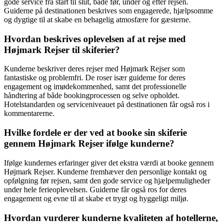
gode service fra start til slut, både før, under og efter rejsen.
Guiderne på destinationen beskrives som engagerede, hjælpsomme
og dygtige til at skabe en behagelig atmosfære for gæsterne.
Hvordan beskrives oplevelsen af at rejse med
Højmark Rejser til skiferier?
Kunderne beskriver deres rejser med Højmark Rejser som
fantastiske og problemfri. De roser især guiderne for deres
engagement og imødekommenhed, samt det professionelle
håndtering af både bookingprocessen og selve opholdet.
Hotelstandarden og serviceniveauet på destinationen får også ros i
kommentarerne.
Hvilke fordele er der ved at booke sin skiferie
gennem Højmark Rejser ifølge kunderne?
Ifølge kundernes erfaringer giver det ekstra værdi at booke gennem
Højmark Rejser. Kunderne fremhæver den personlige kontakt og
opfølgning før rejsen, samt den gode service og hjælpemuligheder
under hele ferieoplevelsen. Guiderne får også ros for deres
engagement og evne til at skabe et trygt og hyggeligt miljø.
Hvordan vurderer kunderne kvaliteten af hotellerne,