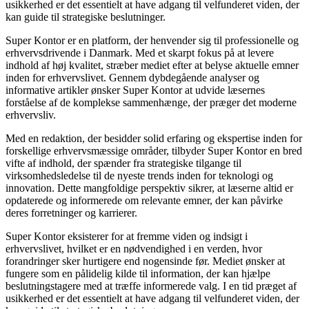
usikkerhed er det essentielt at have adgang til velfunderet viden, der
kan guide til strategiske beslutninger.
Super Kontor er en platform, der henvender sig til professionelle og
erhvervsdrivende i Danmark. Med et skarpt fokus på at levere
indhold af høj kvalitet, stræber mediet efter at belyse aktuelle emner
inden for erhvervslivet. Gennem dybdegående analyser og
informative artikler ønsker Super Kontor at udvide læsernes
forståelse af de komplekse sammenhænge, der præger det moderne
erhvervsliv.
Med en redaktion, der besidder solid erfaring og ekspertise inden for
forskellige erhvervsmæssige områder, tilbyder Super Kontor en bred
vifte af indhold, der spænder fra strategiske tilgange til
virksomhedsledelse til de nyeste trends inden for teknologi og
innovation. Dette mangfoldige perspektiv sikrer, at læserne altid er
opdaterede og informerede om relevante emner, der kan påvirke
deres forretninger og karrierer.
Super Kontor eksisterer for at fremme viden og indsigt i
erhvervslivet, hvilket er en nødvendighed i en verden, hvor
forandringer sker hurtigere end nogensinde før. Mediet ønsker at
fungere som en pålidelig kilde til information, der kan hjælpe
beslutningstagere med at træffe informerede valg. I en tid præget af
usikkerhed er det essentielt at have adgang til velfunderet viden, der