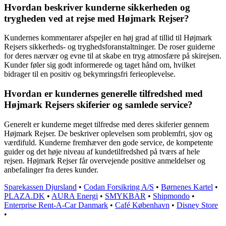
Hvordan beskriver kunderne sikkerheden og
trygheden ved at rejse med Højmark Rejser?
Kundernes kommentarer afspejler en høj grad af tillid til Højmark
Rejsers sikkerheds- og tryghedsforanstaltninger. De roser guiderne
for deres nærvær og evne til at skabe en tryg atmosfære på skirejsen.
Kunder føler sig godt informerede og taget hånd om, hvilket
bidrager til en positiv og bekymringsfri ferieoplevelse.
Hvordan er kundernes generelle tilfredshed med
Højmark Rejsers skiferier og samlede service?
Generelt er kunderne meget tilfredse med deres skiferier gennem
Højmark Rejser. De beskriver oplevelsen som problemfri, sjov og
værdifuld. Kunderne fremhæver den gode service, de kompetente
guider og det høje niveau af kundetilfredshed på tværs af hele
rejsen. Højmark Rejser får overvejende positive anmeldelser og
anbefalinger fra deres kunder.
Sparekassen Djursland
•
Codan Forsikring A/S
•
Børnenes Kartel
•
PLAZA.DK
•
AURA Energi
•
SMYKBAR
•
Shipmondo
•
Enterprise Rent-A-Car Danmark
•
Café København
•
Disney Store
•