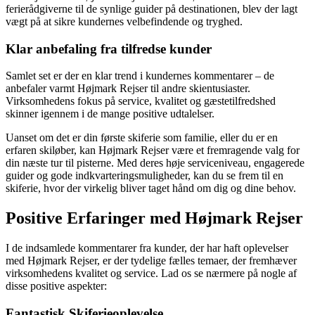
ferierådgiverne til de synlige guider på destinationen, blev der lagt
vægt på at sikre kundernes velbefindende og tryghed.
Klar anbefaling fra tilfredse kunder
Samlet set er der en klar trend i kundernes kommentarer – de
anbefaler varmt Højmark Rejser til andre skientusiaster.
Virksomhedens fokus på service, kvalitet og gæstetilfredshed
skinner igennem i de mange positive udtalelser.
Uanset om det er din første skiferie som familie, eller du er en
erfaren skiløber, kan Højmark Rejser være et fremragende valg for
din næste tur til pisterne. Med deres høje serviceniveau, engagerede
guider og gode indkvarteringsmuligheder, kan du se frem til en
skiferie, hvor der virkelig bliver taget hånd om dig og dine behov.
Positive Erfaringer med Højmark Rejser
I de indsamlede kommentarer fra kunder, der har haft oplevelser
med Højmark Rejser, er der tydelige fælles temaer, der fremhæver
virksomhedens kvalitet og service. Lad os se nærmere på nogle af
disse positive aspekter:
Fantastisk Skiferieoplevelse