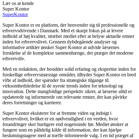
Lær os at kende
Super Kontor
Super
Kontor
Super Kontor er en platform, der henvender sig til professionelle og
erhvervsdrivende i Danmark. Med et skarpt fokus på at levere
indhold af høj kvalitet, stræber mediet efter at belyse aktuelle emner
inden for erhvervslivet. Gennem dybdegående analyser og
informative artikler ønsker Super Kontor at udvide læsernes
forståelse af de komplekse sammenhænge, der præger det moderne
erhvervsliv.
Med en redaktion, der besidder solid erfaring og ekspertise inden for
forskellige erhvervsmæssige områder, tilbyder Super Kontor en bred
vifte af indhold, der spænder fra strategiske tilgange til
virksomhedsledelse til de nyeste trends inden for teknologi og
innovation. Dette mangfoldige perspektiv sikrer, at læserne altid er
opdaterede og informerede om relevante emner, der kan påvirke
deres forretninger og karrierer.
Super Kontor eksisterer for at fremme viden og indsigt i
erhvervslivet, hvilket er en nødvendighed i en verden, hvor
forandringer sker hurtigere end nogensinde før. Mediet ønsker at
fungere som en pålidelig kilde til information, der kan hjælpe
beslutningstagere med at træffe informerede valg. I en tid præget af