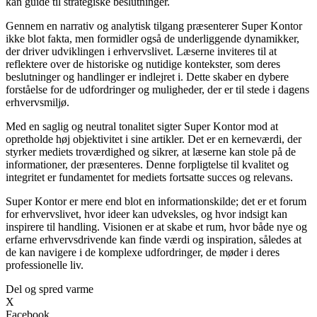
kan guide til strategiske beslutninger.
Gennem en narrativ og analytisk tilgang præsenterer Super Kontor
ikke blot fakta, men formidler også de underliggende dynamikker,
der driver udviklingen i erhvervslivet. Læserne inviteres til at
reflektere over de historiske og nutidige kontekster, som deres
beslutninger og handlinger er indlejret i. Dette skaber en dybere
forståelse for de udfordringer og muligheder, der er til stede i dagens
erhvervsmiljø.
Med en saglig og neutral tonalitet sigter Super Kontor mod at
opretholde høj objektivitet i sine artikler. Det er en kerneværdi, der
styrker mediets troværdighed og sikrer, at læserne kan stole på de
informationer, der præsenteres. Denne forpligtelse til kvalitet og
integritet er fundamentet for mediets fortsatte succes og relevans.
Super Kontor er mere end blot en informationskilde; det er et forum
for erhvervslivet, hvor ideer kan udveksles, og hvor indsigt kan
inspirere til handling. Visionen er at skabe et rum, hvor både nye og
erfarne erhvervsdrivende kan finde værdi og inspiration, således at
de kan navigere i de komplexe udfordringer, de møder i deres
professionelle liv.
Del og spred varme
X
Facebook