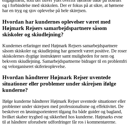
engagement, som der bliver ydet overfor børnene både på hotellet
og i forbindelse med skiskolen. Der er fokus på at sikre, at børnene
har en tryg og sjov oplevelse på hele skirejsen.
Hvordan har kundernes oplevelser været med
Højmark Rejsers samarbejdspartnere såsom
skiskoler og skiudlejning?
Kundernes erfaringer med Højmark Rejsers samarbejdspartnere
såsom skiskoler og skiudlejning har generelt været positive. De roser
skiskolernes dygtige instruktører samt muligheden for nem og
bekvem skiudlejning. Samarbejdspartnerne bidrager til en problemfri
og velorganiseret skiferieoplevelse.
Hvordan håndterer Højmark Rejser uventede
situationer eller problemer under skirejsen ifølge
kunderne?
Ifølge kunderne håndterer Højmark Rejser uventede situationer eller
problemer under skirejsen med professionalisme og effektivitet. De
beskriver en løsningsorienteret tilgang fra både guider og bagland,
hvilket skaber tryghed og sikkerhed hos kunderne. Højmarks evne
til at håndtere uforudsete udfordringer får ros i kommentarerne.