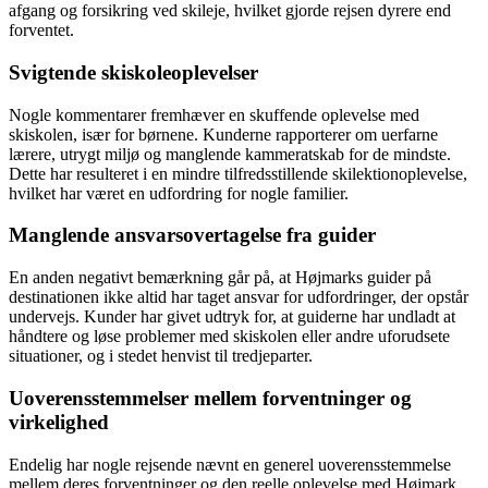
afgang og forsikring ved skileje, hvilket gjorde rejsen dyrere end
forventet.
Svigtende skiskoleoplevelser
Nogle kommentarer fremhæver en skuffende oplevelse med
skiskolen, især for børnene. Kunderne rapporterer om uerfarne
lærere, utrygt miljø og manglende kammeratskab for de mindste.
Dette har resulteret i en mindre tilfredsstillende skilektionoplevelse,
hvilket har været en udfordring for nogle familier.
Manglende ansvarsovertagelse fra guider
En anden negativt bemærkning går på, at Højmarks guider på
destinationen ikke altid har taget ansvar for udfordringer, der opstår
undervejs. Kunder har givet udtryk for, at guiderne har undladt at
håndtere og løse problemer med skiskolen eller andre uforudsete
situationer, og i stedet henvist til tredjeparter.
Uoverensstemmelser mellem forventninger og
virkelighed
Endelig har nogle rejsende nævnt en generel uoverensstemmelse
mellem deres forventninger og den reelle oplevelse med Højmark