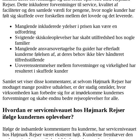
Rejser. Dette inkluderer forventninger til service, kvalitet af
faciliteter og den samlede værdi for pengene, hvor nogle kunder har
følt sig skuffede over forskellen mellem det lovede og det leverede.
Manglende inkluderede ydelser i prisen kan være en
udfordring
Svigtende skiskoleoplevelser har skabt utilfredshed hos nogle
familier
Manglende ansvarsovertagelse fra guider har efterladt
kunderne følelsen af, at deres behov ikke blev håndteret
tilfredsstillende
Uoverensstemmelser mellem forventninger og virkelighed har
resulteret i skuffede kunder
Samlet set viser disse kommentarer, at selvom Højmark Rejser har
modtaget mange positive udtalelser, er der stadig områder, hvor
virksomheden kan forbedre sig for at imødekomme kundernes
forventninger og skabe endnu bedre rejseoplevelser for alle.
Hvordan er serviceniveauet hos Højmark Rejser
ifølge kundernes oplevelser?
Ifølge de indsamlede kommentarer fra kunderne, har serviceniveauet
hos Højmark Rejser været ekstremt højt. Kunderne fremhæver den