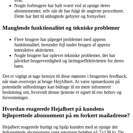
svar.
Nogle forbrugere har haft svært ved at opsige deres
abonnementer, selv når de har fulgt de angivne procedurer.
Dette har ført til utilsigtede gebyrer og fornyelser.
Manglende funktionalitet og tekniske problemer
Flere brugere har påpeget problemer med appens
funktionalitet, herunder fejl under brugen af appens
interaktive aktiviteter.
Nogle brugere har oplevet tekniske problemer, der har
påvirket brugervenlighed og læringseffektiviteten for deres
børn.
Det er vigtigt at tage hensyn til disse mønstre i brugernes feedback,
når man overvejer at bruge HejAlbert. At være opmærksom på
potentielle udfordringer kan bidrage til en mere informeret
beslutning om, hvorvidt denne tjeneste er egnet til ens behov og
forventninger.
Hvordan reagerede Hejalbert på kundens
fejloprettede abonnement på en forkert mailadresse?
Hejalbert reagerede hurtigt og hjalp kunden med at opsige det
fejloprettede abonnement samt returnere beløbet på 7×139 kr. De