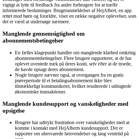
vigtigt at lytte til feedback fra andre forbrugere for at træffe
informerede beslutninger. Brugeranmeldelser af HejAlbert, en app
rettet mod børn og forældre, viser en række negative oplevelser, som
det er værd at undersøge nærmere.
Manglende gennemsigtighed om
abonnementsbetingelser
En fælles klagepunkt handler om manglende klarhed omkring
abonnementsbetingelser. Flere brugere rapporterer, at de har
oplevet uventede træk på deres konti, selv efter at de troede,
de havde opsagt deres abonnement.
Nogle brugere nævner også, at overgangen fra en gratis
prøveperiode til et betalingsabonnement ikke blev
tilstrækkeligt kommunikeret, hvilket resulterede i utilsigtede
økonomiske transaktioner.
Manglende kundesupport og vanskeligheder med
opsigelse
Brugere har udtrykt frustration over vanskeligheder med at
komme i kontakt med HejAlberts kundesupport. Der er
rapporter om ubesvarede henvendelser og lang ventetid på