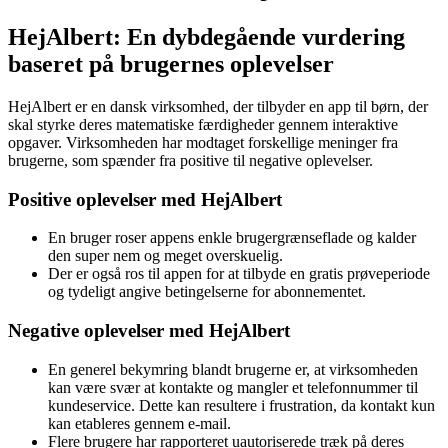
HejAlbert: En dybdegående vurdering
baseret på brugernes oplevelser
HejAlbert er en dansk virksomhed, der tilbyder en app til børn, der
skal styrke deres matematiske færdigheder gennem interaktive
opgaver. Virksomheden har modtaget forskellige meninger fra
brugerne, som spænder fra positive til negative oplevelser.
Positive oplevelser med HejAlbert
En bruger roser appens enkle brugergrænseflade og kalder
den super nem og meget overskuelig.
Der er også ros til appen for at tilbyde en gratis prøveperiode
og tydeligt angive betingelserne for abonnementet.
Negative oplevelser med HejAlbert
En generel bekymring blandt brugerne er, at virksomheden
kan være svær at kontakte og mangler et telefonnummer til
kundeservice. Dette kan resultere i frustration, da kontakt kun
kan etableres gennem e-mail.
Flere brugere har rapporteret uautoriserede træk på deres