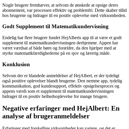
Nogle brugere fremhæver, at selvom de ønskede at opsige deres
abonnement, var processen effektiv og problemfri. Dette skaber tillid
hos brugerne og bidrager til en positiv oplevelse med virksomheden.
Godt Supplement til Matematikundervisning
Endelig har flere brugere fundet HejAlberts app til at være et godt
supplement til matematikundervisningen derhjemme. Appen har
været værdsat af både børn og forældre, da den hjælper med at
styrke matematikfærdighederne på en sjov og lærerig måde.
Konklusion
Selvom der er blandede anmeldelser af HejAlbert, er der tydeligt
også positive oplevelser blandt brugerne. Den nemme app, tydelig
kommunikation, god kundesupport, effektiv opsigelsesproces og
appens værdi som et supplement til matematikundervisningen
bidrager til en positiv helhedsoplevelse for mange brugere.
Negative erfaringer med HejAlbert: En
analyse af brugeranmeldelser
Erfaringer med forskellige virksomheder kan variere, og det er