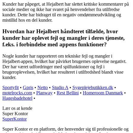
Kunder har påpeget, at Hejalbert har slettet kritiske kommentarer på
sociale medier og ikke har svaret på henvendelser fra utilfredse
kunder. Dette har bidraget til en negativ omdømmeudvikling og
mistillid hos en del kunder.
Hvordan har Hejalbert håndteret tilfælde, hvor
kunder har oplevet fejl og mangler i deres tjeneste,
f.eks. i forbindelse med appens funktioner?
Nogle kunder har rapporteret om tekniske fejl og mangler i
Hejalbert-appen, hvilket har påvirket brugernes oplevelse negativt.
Der har været udfordringer med spilfunktioner og fejl i
brugeroplevelsen, hvilket har resulteret i utilfredshed blandt visse
kunder.
Sportyfit
•
Gpris
•
Netto
•
Studio A
•
Sygeplejebutikken.dk
•
motelrocks.com
•
Planway
•
Rest Bellini
•
Homeroom Danmark
•
Hagesbadehotel
•
Lær os at kende
Super Kontor
Super
Kontor
Super Kontor er en platform, der henvender sig til professionelle og