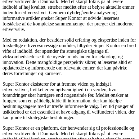
erhvervsdrivende i Danmark. Med et skarpt fokus på at levere
indhold af høj kvalitet, stræber mediet efter at belyse aktuelle emner
inden for erhvervslivet. Gennem dybdegående analyser og
informative artikler ønsker Super Kontor at udvide læsernes
forståelse af de komplekse sammenhænge, der præger det moderne
erhvervsliv.
Med en redaktion, der besidder solid erfaring og ekspertise inden for
forskellige erhvervsmæssige områder, tilbyder Super Kontor en bred
vifte af indhold, der spænder fra strategiske tilgange til
virksomhedsledelse til de nyeste trends inden for teknologi og
innovation. Dette mangfoldige perspektiv sikrer, at læserne altid er
opdaterede og informerede om relevante emner, der kan påvirke
deres forretninger og karrierer.
Super Kontor eksisterer for at fremme viden og indsigt i
erhvervslivet, hvilket er en nødvendighed i en verden, hvor
forandringer sker hurtigere end nogensinde før. Mediet ønsker at
fungere som en pålidelig kilde til information, der kan hjælpe
beslutningstagere med at træffe informerede valg. I en tid præget af
usikkerhed er det essentielt at have adgang til velfunderet viden, der
kan guide til strategiske beslutninger.
Super Kontor er en platform, der henvender sig til professionelle og
erhvervsdrivende i Danmark. Med et skarpt fokus på at levere