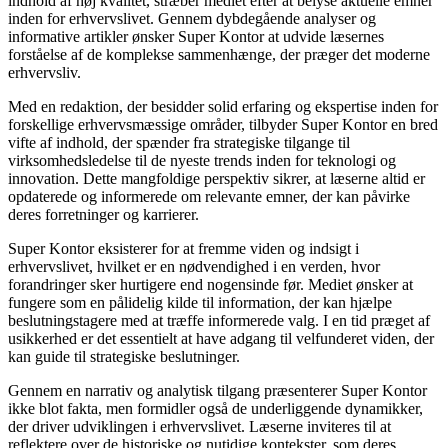
indhold af høj kvalitet, stræber mediet efter at belyse aktuelle emner
inden for erhvervslivet. Gennem dybdegående analyser og
informative artikler ønsker Super Kontor at udvide læsernes
forståelse af de komplekse sammenhænge, der præger det moderne
erhvervsliv.
Med en redaktion, der besidder solid erfaring og ekspertise inden for
forskellige erhvervsmæssige områder, tilbyder Super Kontor en bred
vifte af indhold, der spænder fra strategiske tilgange til
virksomhedsledelse til de nyeste trends inden for teknologi og
innovation. Dette mangfoldige perspektiv sikrer, at læserne altid er
opdaterede og informerede om relevante emner, der kan påvirke
deres forretninger og karrierer.
Super Kontor eksisterer for at fremme viden og indsigt i
erhvervslivet, hvilket er en nødvendighed i en verden, hvor
forandringer sker hurtigere end nogensinde før. Mediet ønsker at
fungere som en pålidelig kilde til information, der kan hjælpe
beslutningstagere med at træffe informerede valg. I en tid præget af
usikkerhed er det essentielt at have adgang til velfunderet viden, der
kan guide til strategiske beslutninger.
Gennem en narrativ og analytisk tilgang præsenterer Super Kontor
ikke blot fakta, men formidler også de underliggende dynamikker,
der driver udviklingen i erhvervslivet. Læserne inviteres til at
reflektere over de historiske og nutidige kontekster, som deres