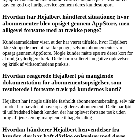
gav en god og hurtig service gennem deres kundesupport.
Hvordan har Hejalbert håndteret situationer, hvor
abonnementer blev opsiget gennem AppStore, men
alligevel fortsatte med at trække penge?
Kundeanmeldelser viser, at der har været tilfælde, hvor Hejalbert
ikke stoppede med at trække penge, selvom abonnementer var
opsagt gennem AppStore. Nogle kunder måtte spærre deres kort for
at undgå yderligere træk. Dette har resulteret i negative oplevelser
og kritik af virksomhedens praksis.
Hvordan reagerede Hejalbert på manglende
dokumentation for abonnementsopsigelser, som
resulterede i fortsatte træk på kundernes konti?
Hejalbert har i nogle tilfælde fastholdt abonnementsbetaling, selv når
kunder har hævdet at have opsagt deres abonnement. Dette har ført
til utilfredshed blandt kunder, der har oplevet fortsatte træk uden
brug af tjenesten og manglende tilbagebetaling.
Hvordan håndterer Hejalbert henvendelser fra
kunder, der har haft dårlige oplevelser med deres