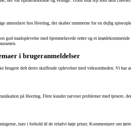
e, der var opmærksomme og venlige. Trods små fejl som skilt cheeseca
atmosfære hos Heering, der skaber rammerne for en dejlig spiseoplev
e en god madoplevelse med hjemmelavede retter og et imødekommende p
auranten.
temaer i brugeranmeldelser
e brugere delt deres skuffende oplevelser med virksomheden. Vi har an
nikation på Heering. Flere kunder nævner problemer med tjenere, der ku
ngerne, især i forhold til de relativt høje priser. Kommentarer om tørre 