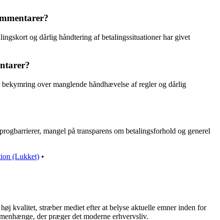
kommentarer?
gskort og dårlig håndtering af betalingssituationer har givet
entarer?
r bekymring over manglende håndhævelse af regler og dårlig
progbarrierer, mangel på transparens om betalingsforhold og generel
tion (Lukket)
•
øj kvalitet, stræber mediet efter at belyse aktuelle emner inden for
mmenhænge, der præger det moderne erhvervsliv.