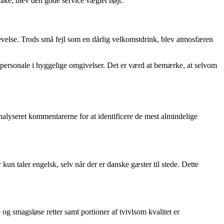
ke, blev den gode service vægtet højt.
else. Trods små fejl som en dårlig velkomstdrink, blev atmosfæren
ersonale i hyggelige omgivelser. Det er værd at bemærke, at selvom
alyseret kommentarerne for at identificere de mest almindelige
n taler engelsk, selv når der er danske gæster til stede. Dette
og smagsløse retter samt portioner af tvivlsom kvalitet er