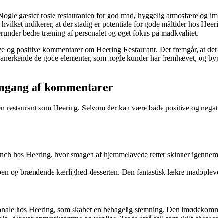
. Nogle gæster roste restauranten for god mad, hyggelig atmosfære og
ket indikerer, at der stadig er potentiale for gode måltider hos Heer
runder bedre træning af personalet og øget fokus på madkvalitet.
e og positive kommentarer om Heering Restaurant. Det fremgår, at der e
t at anerkende de gode elementer, som nogle kunder har fremhævet, og b
nemgang af kommentarer
 en restaurant som Heering. Selvom der kan være både positive og negativ
ch hos Heering, hvor smagen af hjemmelavede retter skinner igennem. 
en og brændende kærlighed-desserten. Den fantastisk lækre madopleve
onale hos Heering, som skaber en behagelig stemning. Den imødekommen