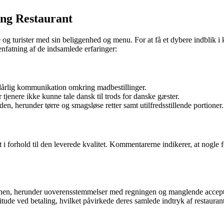
ing Restaurant
le og turister med sin beliggenhed og menu. For at få et dybere indblik
nfatning af de indsamlede erfaringer:
dårlig kommunikation omkring madbestillinger.
jenere ikke kunne tale dansk til trods for danske gæster.
, herunder tørre og smagsløse retter samt utilfredsstillende portioner.
 i forhold til den leverede kvalitet. Kommentarerne indikerer, at nogle 
nen, herunder uoverensstemmelser med regningen og manglende accept 
ude ved betaling, hvilket påvirkede deres samlede indtryk af restauran