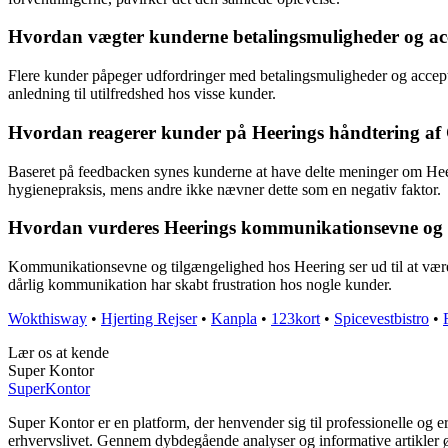
Hvordan vægter kunderne betalingsmuligheder og acc
Flere kunder påpeger udfordringer med betalingsmuligheder og accepte
anledning til utilfredshed hos visse kunder.
Hvordan reagerer kunder på Heerings håndtering af 
Baseret på feedbacken synes kunderne at have delte meninger om Hee
hygienepraksis, mens andre ikke nævner dette som en negativ faktor.
Hvordan vurderes Heerings kommunikationsevne og t
Kommunikationsevne og tilgængelighed hos Heering ser ud til at være 
dårlig kommunikation har skabt frustration hos nogle kunder.
Wokthisway
•
Hjerting Rejser
•
Kanpla
•
123kort
•
Spicevestbistro
•
Lær os at kende
Super Kontor
Super
Kontor
Super Kontor er en platform, der henvender sig til professionelle og e
erhvervslivet. Gennem dybdegående analyser og informative artikler