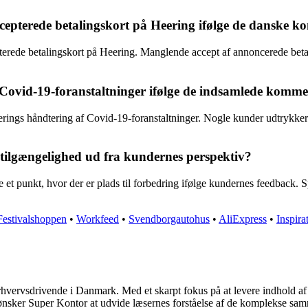
epterede betalingskort på Heering ifølge de danske 
rede betalingskort på Heering. Manglende accept af annoncerede betalin
Covid-19-foranstaltninger ifølge de indsamlede komm
rings håndtering af Covid-19-foranstaltninger. Nogle kunder udtrykke
ilgængelighed ud fra kundernes perspektiv?
et punkt, hvor der er plads til forbedring ifølge kundernes feedback. S
Festivalshoppen
•
Workfeed
•
Svendborgautohus
•
AliExpress
•
Inspira
rhvervsdrivende i Danmark. Med et skarpt fokus på at levere indhold af h
 ønsker Super Kontor at udvide læsernes forståelse af de komplekse sa