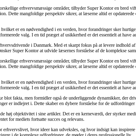
forskellige erhvervsmæssige områder, tilbyder Super Kontor en bred vifte 
tion. Dette mangfoldige perspektiv sikrer, at læserne altid er opdatered
t, hvilket er en nødvendighed i en verden, hvor forandringer sker hurtig
formerede valg. I en tid præget af usikkerhed er det essentielt at have ad
rhvervsdrivende i Danmark. Med et skarpt fokus på at levere indhold af h
 ønsker Super Kontor at udvide læsernes forståelse af de komplekse sa
forskellige erhvervsmæssige områder, tilbyder Super Kontor en bred vifte 
tion. Dette mangfoldige perspektiv sikrer, at læserne altid er opdatered
t, hvilket er en nødvendighed i en verden, hvor forandringer sker hurtig
formerede valg. I en tid præget af usikkerhed er det essentielt at have ad
blot fakta, men formidler også de underliggende dynamikker, der driver 
ger er indlejret i. Dette skaber en dybere forståelse for de udfordringer 
e høj objektivitet i sine artikler. Det er en kerneværdi, der styrker med
entet for mediets fortsatte succes og relevans.
r erhvervslivet, hvor ideer kan udveksles, og hvor indsigt kan inspirere
igere i de komplexe udfordringer, de møder i deres professionelle liv.