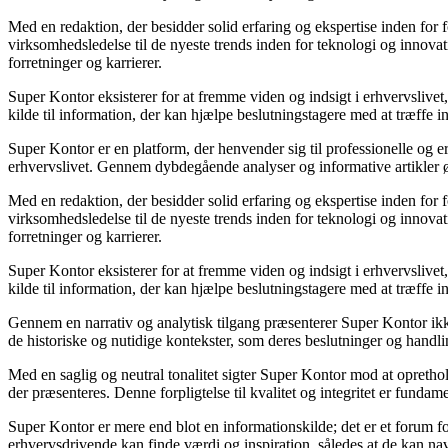
Med en redaktion, der besidder solid erfaring og ekspertise inden for 
virksomhedsledelse til de nyeste trends inden for teknologi og innova
forretninger og karrierer.
Super Kontor eksisterer for at fremme viden og indsigt i erhvervslive
kilde til information, der kan hjælpe beslutningstagere med at træffe in
Super Kontor er en platform, der henvender sig til professionelle og e
erhvervslivet. Gennem dybdegående analyser og informative artikler
Med en redaktion, der besidder solid erfaring og ekspertise inden for 
virksomhedsledelse til de nyeste trends inden for teknologi og innova
forretninger og karrierer.
Super Kontor eksisterer for at fremme viden og indsigt i erhvervslive
kilde til information, der kan hjælpe beslutningstagere med at træffe in
Gennem en narrativ og analytisk tilgang præsenterer Super Kontor ikke 
de historiske og nutidige kontekster, som deres beslutninger og handlin
Med en saglig og neutral tonalitet sigter Super Kontor mod at oprethold
der præsenteres. Denne forpligtelse til kvalitet og integritet er fundam
Super Kontor er mere end blot en informationskilde; det er et forum fo
erhvervsdrivende kan finde værdi og inspiration, således at de kan nav