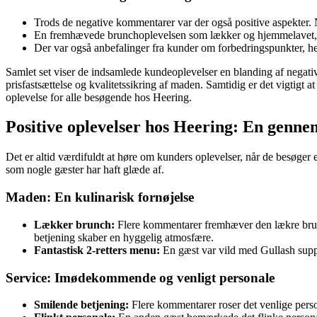
Trods de negative kommentarer var der også positive aspekter
En fremhævede brunchoplevelsen som lækker og hjemmelavet, hvil
Der var også anbefalinger fra kunder om forbedringspunkter, he
Samlet set viser de indsamlede kundeoplevelser en blanding af negativ
prisfastsættelse og kvalitetssikring af maden. Samtidig er det vigtig
oplevelse for alle besøgende hos Heering.
Positive oplevelser hos Heering: En gen
Det er altid værdifuldt at høre om kunders oplevelser, når de besøger
som nogle gæster har haft glæde af.
Maden: En kulinarisk fornøjelse
Lækker brunch:
Flere kommentarer fremhæver den lækre brun
betjening skaber en hyggelig atmosfære.
Fantastisk 2-retters menu:
En gæst var vild med Gullash supp
Service: Imødekommende og venligt personale
Smilende betjening:
Flere kommentarer roser det venlige pers