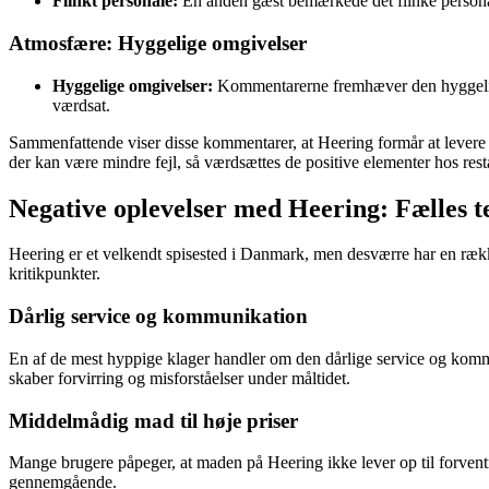
Flinkt personale:
En anden gæst bemærkede det flinke personal
Atmosfære: Hyggelige omgivelser
Hyggelige omgivelser:
Kommentarerne fremhæver den hyggelige 
værdsat.
Sammenfattende viser disse kommentarer, at Heering formår at lever
der kan være mindre fejl, så værdsættes de positive elementer hos rest
Negative oplevelser med Heering: Fælles 
Heering er et velkendt spisested i Danmark, men desværre har en rækk
kritikpunkter.
Dårlig service og kommunikation
En af de mest hyppige klager handler om den dårlige service og kommu
skaber forvirring og misforståelser under måltidet.
Middelmådig mad til høje priser
Mange brugere påpeger, at maden på Heering ikke lever op til forventni
gennemgående.