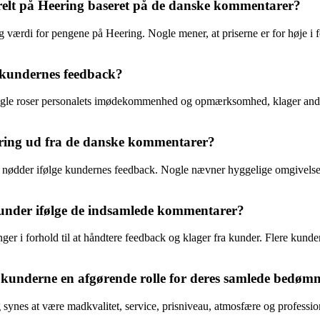
relt på Heering baseret på de danske kommentarer?
g værdi for pengene på Heering. Nogle mener, at priserne er for høje i fo
 kundernes feedback?
gle roser personalets imødekommenhed og opmærksomhed, klager andre
ring ud fra de danske kommentarer?
 nødder ifølge kundernes feedback. Nogle nævner hyggelige omgivelse
under ifølge de indsamlede kommentarer?
inger i forhold til at håndtere feedback og klager fra kunder. Flere k
lge kunderne en afgørende rolle for deres samlede bedøm
es at være madkvalitet, service, prisniveau, atmosfære og professionali