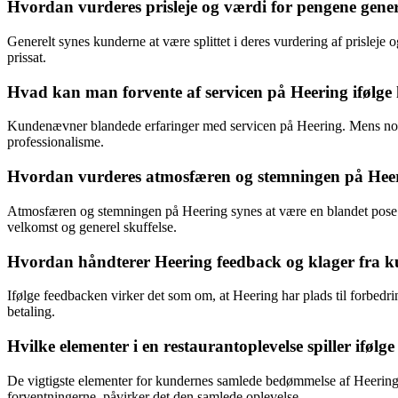
Hvordan vurderes prisleje og værdi for pengene gene
Generelt synes kunderne at være splittet i deres vurdering af prisleje o
prissat.
Hvad kan man forvente af servicen på Heering ifølge
Kundenævner blandede erfaringer med servicen på Heering. Mens no
professionalisme.
Hvordan vurderes atmosfæren og stemningen på Hee
Atmosfæren og stemningen på Heering synes at være en blandet pose
velkomst og generel skuffelse.
Hvordan håndterer Heering feedback og klager fra k
Ifølge feedbacken virker det som om, at Heering har plads til forbedr
betaling.
Hvilke elementer i en restaurantoplevelse spiller ifø
De vigtigste elementer for kundernes samlede bedømmelse af Heering syn
forventningerne, påvirker det den samlede oplevelse.