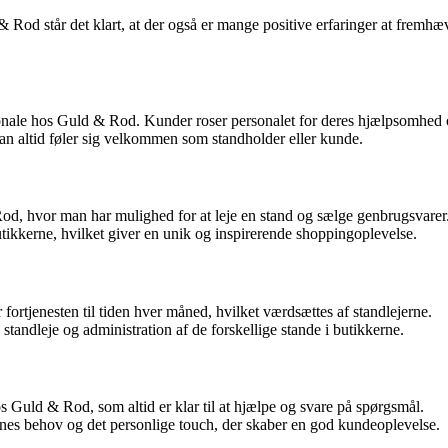
d står det klart, at der også er mange positive erfaringer at fremhæve
sonale hos Guld & Rod. Kunder roser personalet for deres hjælpsomh
an altid føler sig velkommen som standholder eller kunde.
, hvor man har mulighed for at leje en stand og sælge genbrugsvarer
butikkerne, hvilket giver en unik og inspirerende shoppingoplevelse.
ortjenesten til tiden hver måned, hvilket værdsættes af standlejerne.
 standleje og administration af de forskellige stande i butikkerne.
s Guld & Rod, som altid er klar til at hjælpe og svare på spørgsmål.
s behov og det personlige touch, der skaber en god kundeoplevelse.