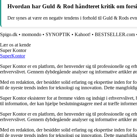
Hvordan har Guld & Rod håndteret kritik om forsin
Der synes at være en negativ tendens i forhold til Guld & Rods evne
Spigo.dk
•
momondo
•
SYNOPTIK
•
Kahoot!
•
BESTSELLER.com
Lær os at kende
Super Kontor
Super
Kontor
Super Kontor er en platform, der henvender sig til professionelle og er
erhvervslivet. Gennem dybdegående analyser og informative artikler ø
Med en redaktion, der besidder solid erfaring og ekspertise inden for f
til de nyeste trends inden for teknologi og innovation. Dette mangfoldig
Super Kontor eksisterer for at fremme viden og indsigt i erhvervslivet,
til information, der kan hjælpe beslutningstagere med at træffe informere
Super Kontor er en platform, der henvender sig til professionelle og er
erhvervslivet. Gennem dybdegående analyser og informative artikler ø
Med en redaktion, der besidder solid erfaring og ekspertise inden for f
til de nyeste trends inden for teknologi og innovation. Dette mangfoldig