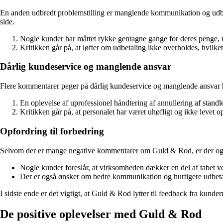
En anden udbredt problemstilling er manglende kommunikation og udbeta
side.
Nogle kunder har måttet rykke gentagne gange for deres penge, u
Kritikken går på, at løfter om udbetaling ikke overholdes, hvilke
Dårlig kundeservice og manglende ansvar
Flere kommentarer peger på dårlig kundeservice og manglende ansvar ho
En oplevelse af uprofessionel håndtering af annullering af stand
Kritikken går på, at personalet har været uhøfligt og ikke levet 
Opfordring til forbedring
Selvom der er mange negative kommentarer om Guld & Rod, er der også k
Nogle kunder foreslår, at virksomheden dækker en del af tabet ved 
Der er også ønsker om bedre kommunikation og hurtigere udbetalin
I sidste ende er det vigtigt, at Guld & Rod lytter til feedback fra kunde
De positive oplevelser med Guld & Rod