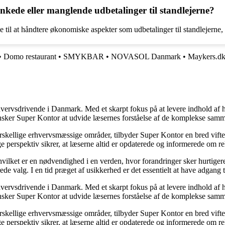
kede eller manglende udbetalinger til standlejerne?
 til at håndtere økonomiske aspekter som udbetalinger til standlejerne, 
•
Domo restaurant
•
SMYKBAR
•
NOVASOL Danmark
•
Maykers.d
hvervsdrivende i Danmark. Med et skarpt fokus på at levere indhold af hø
nsker Super Kontor at udvide læsernes forståelse af de komplekse sam
orskellige erhvervsmæssige områder, tilbyder Super Kontor en bred vifte 
e perspektiv sikrer, at læserne altid er opdaterede og informerede om re
 hvilket er en nødvendighed i en verden, hvor forandringer sker hurtige
de valg. I en tid præget af usikkerhed er det essentielt at have adgang ti
hvervsdrivende i Danmark. Med et skarpt fokus på at levere indhold af hø
nsker Super Kontor at udvide læsernes forståelse af de komplekse sam
orskellige erhvervsmæssige områder, tilbyder Super Kontor en bred vifte 
e perspektiv sikrer, at læserne altid er opdaterede og informerede om re