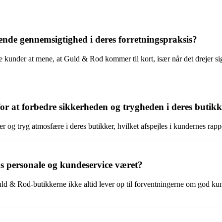
de gennemsigtighed i deres forretningspraksis?
e kunder at mene, at Guld & Rod kommer til kort, især når det drejer si
 at forbedre sikkerheden og trygheden i deres butik
 og tryg atmosfære i deres butikker, hvilket afspejles i kundernes rap
 personale og kundeservice været?
uld & Rod-butikkerne ikke altid lever op til forventningerne om god ku