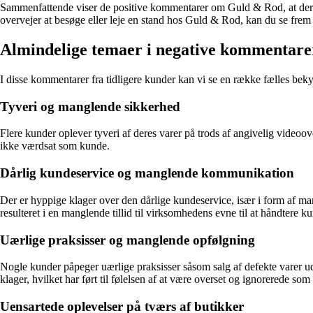
Sammenfattende viser de positive kommentarer om Guld & Rod, at der er
overvejer at besøge eller leje en stand hos Guld & Rod, kan du se frem t
Almindelige temaer i negative kommentar
I disse kommentarer fra tidligere kunder kan vi se en række fælles be
Tyveri og manglende sikkerhed
Flere kunder oplever tyveri af deres varer på trods af angivelig videoov
ikke værdsat som kunde.
Dårlig kundeservice og manglende kommunikation
Der er hyppige klager over den dårlige kundeservice, især i form af m
resulteret i en manglende tillid til virksomhedens evne til at håndtere k
Uærlige praksisser og manglende opfølgning
Nogle kunder påpeger uærlige praksisser såsom salg af defekte varer u
klager, hvilket har ført til følelsen af at være overset og ignorerede so
Uensartede oplevelser på tværs af butikker