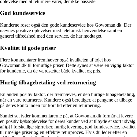
oplevelse med at returnere varer, der ikke passede.
God kundeservice
Kunderne roser også den gode kundeservice hos Gowoman.dk. Der
nævnes positive oplevelser med telefonisk henvendelse samt en
generel tilfredshed med den service, de har modtaget.
Kvalitet til gode priser
Flere kommentarer fremhæver også kvaliteten af tøjet hos
Gowoman.dk til fornuftige priser. Dette synes at være en vigtig faktor
for kunderne, da de værdsætter både kvalitet og pris.
Hurtig tilbagebetaling ved returnering
En anden positiv faktor, der fremhæves, er den hurtige tilbagebetaling,
når en vare returneres. Kundere også berettiger, at pengene er tilbage
på deres konto inden for kort tid efter en returnering.
Samlet set tyder kommentarerne på, at Gowoman.dk formår at levere
en positiv købsoplevelse for deres kunder ved at tilbyde et stort udvalg
af tøj i forskellige størrelser, hurtig levering, god kundeservice, kvalitet
til rimelige priser og en effektiv returproces. Hvis du leder efter en