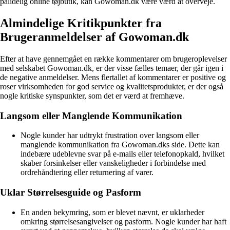
pålidelig online tøjbutik, kan Gowoman.dk være værd at overveje.
Almindelige Kritikpunkter fra
Brugeranmeldelser af Gowoman.dk
Efter at have gennemgået en række kommentarer om brugeroplevelser
med selskabet Gowoman.dk, er der visse fælles temaer, der går igen i
de negative anmeldelser. Mens flertallet af kommentarer er positive og
roser virksomheden for god service og kvalitetsprodukter, er der også
nogle kritiske synspunkter, som det er værd at fremhæve.
Langsom eller Manglende Kommunikation
Nogle kunder har udtrykt frustration over langsom eller
manglende kommunikation fra Gowoman.dks side. Dette kan
indebære udeblevne svar på e-mails eller telefonopkald, hvilket
skaber forsinkelser eller vanskeligheder i forbindelse med
ordrehåndtering eller returnering af varer.
Uklar Størrelsesguide og Pasform
En anden bekymring, som er blevet nævnt, er uklarheder
omkring størrelsesangivelser og pasform. Nogle kunder har haft