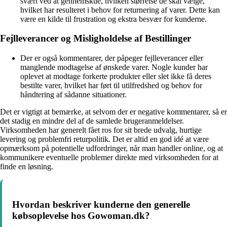
svært ved at gennemskue, hvilken størrelse de skal vælge,
hvilket har resulteret i behov for returnering af varer. Dette kan
være en kilde til frustration og ekstra besvær for kunderne.
Fejlleverancer og Misligholdelse af Bestillinger
Der er også kommentarer, der påpeger fejlleverancer eller
manglende modtagelse af ønskede varer. Nogle kunder har
oplevet at modtage forkerte produkter eller slet ikke få deres
bestilte varer, hvilket har ført til utilfredshed og behov for
håndtering af sådanne situationer.
Det er vigtigt at bemærke, at selvom der er negative kommentarer, så er
det stadig en mindre del af de samlede brugeranmeldelser.
Virksomheden har generelt fået ros for sit brede udvalg, hurtige
levering og problemfri returpolitik. Det er altid en god idé at være
opmærksom på potentielle udfordringer, når man handler online, og at
kommunikere eventuelle problemer direkte med virksomheden for at
finde en løsning.
Hvordan beskriver kunderne den generelle
købsoplevelse hos Gowoman.dk?