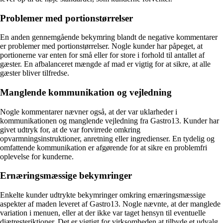
Problemer med portionstørrelser
En anden gennemgående bekymring blandt de negative kommentarer
er problemer med portionstørrelser. Nogle kunder har påpeget, at
portionerne var enten for små eller for store i forhold til antallet af
gæster. En afbalanceret mængde af mad er vigtig for at sikre, at alle
gæster bliver tilfredse.
Manglende kommunikation og vejledning
Nogle kommentarer nævner også, at der var uklarheder i
kommunikationen og manglende vejledning fra Gastro13. Kunder har
givet udtryk for, at de var forvirrede omkring
opvarmningsinstruktioner, anretning eller ingredienser. En tydelig og
omfattende kommunikation er afgørende for at sikre en problemfri
oplevelse for kunderne.
Ernæringsmæssige bekymringer
Enkelte kunder udtrykte bekymringer omkring ernæringsmæssige
aspekter af maden leveret af Gastro13. Nogle nævnte, at der manglede
variation i menuen, eller at der ikke var taget hensyn til eventuelle
diætresteriktioner. Det er vigtigt for virksomheden at tilbyde et udvalg