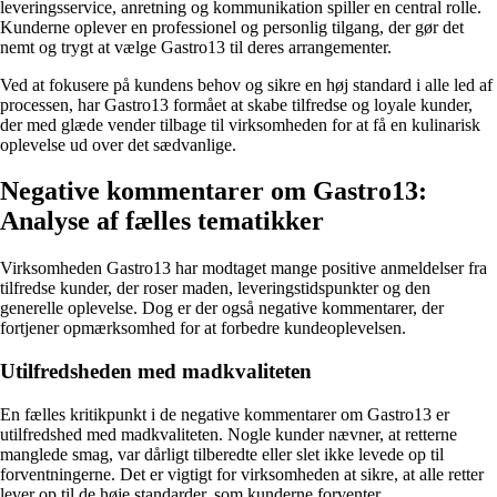
leveringsservice, anretning og kommunikation spiller en central rolle.
Kunderne oplever en professionel og personlig tilgang, der gør det
nemt og trygt at vælge Gastro13 til deres arrangementer.
Ved at fokusere på kundens behov og sikre en høj standard i alle led af
processen, har Gastro13 formået at skabe tilfredse og loyale kunder,
der med glæde vender tilbage til virksomheden for at få en kulinarisk
oplevelse ud over det sædvanlige.
Negative kommentarer om Gastro13:
Analyse af fælles tematikker
Virksomheden Gastro13 har modtaget mange positive anmeldelser fra
tilfredse kunder, der roser maden, leveringstidspunkter og den
generelle oplevelse. Dog er der også negative kommentarer, der
fortjener opmærksomhed for at forbedre kundeoplevelsen.
Utilfredsheden med madkvaliteten
En fælles kritikpunkt i de negative kommentarer om Gastro13 er
utilfredshed med madkvaliteten. Nogle kunder nævner, at retterne
manglede smag, var dårligt tilberedte eller slet ikke levede op til
forventningerne. Det er vigtigt for virksomheden at sikre, at alle retter
lever op til de høje standarder, som kunderne forventer.