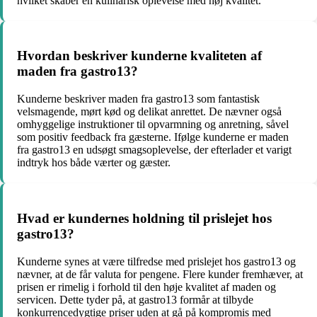
hvilket skaber en kulinarisk oplevelse med høj kvalitet.
Hvordan beskriver kunderne kvaliteten af
maden fra gastro13?
Kunderne beskriver maden fra gastro13 som fantastisk
velsmagende, mørt kød og delikat anrettet. De nævner også
omhyggelige instruktioner til opvarmning og anretning, såvel
som positiv feedback fra gæsterne. Ifølge kunderne er maden
fra gastro13 en udsøgt smagsoplevelse, der efterlader et varigt
indtryk hos både værter og gæster.
Hvad er kundernes holdning til prislejet hos
gastro13?
Kunderne synes at være tilfredse med prislejet hos gastro13 og
nævner, at de får valuta for pengene. Flere kunder fremhæver, at
prisen er rimelig i forhold til den høje kvalitet af maden og
servicen. Dette tyder på, at gastro13 formår at tilbyde
konkurrencedygtige priser uden at gå på kompromis med