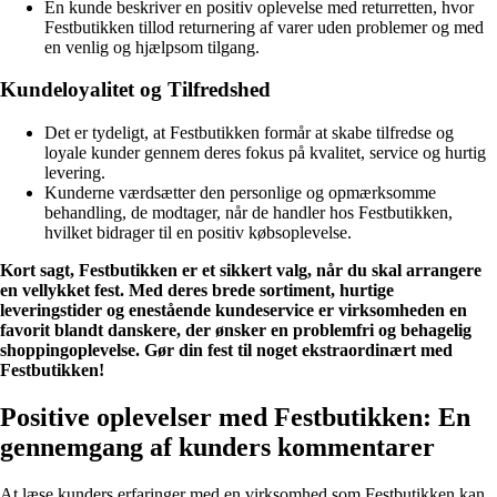
En kunde beskriver en positiv oplevelse med returretten, hvor
Festbutikken tillod returnering af varer uden problemer og med
en venlig og hjælpsom tilgang.
Kundeloyalitet og Tilfredshed
Det er tydeligt, at Festbutikken formår at skabe tilfredse og
loyale kunder gennem deres fokus på kvalitet, service og hurtig
levering.
Kunderne værdsætter den personlige og opmærksomme
behandling, de modtager, når de handler hos Festbutikken,
hvilket bidrager til en positiv købsoplevelse.
Kort sagt, Festbutikken er et sikkert valg, når du skal arrangere
en vellykket fest. Med deres brede sortiment, hurtige
leveringstider og enestående kundeservice er virksomheden en
favorit blandt danskere, der ønsker en problemfri og behagelig
shoppingoplevelse. Gør din fest til noget ekstraordinært med
Festbutikken!
Positive oplevelser med Festbutikken: En
gennemgang af kunders kommentarer
At læse kunders erfaringer med en virksomhed som Festbutikken kan