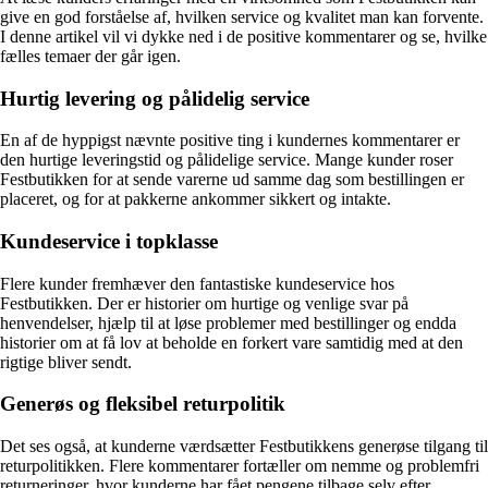
give en god forståelse af, hvilken service og kvalitet man kan forvente.
I denne artikel vil vi dykke ned i de positive kommentarer og se, hvilke
fælles temaer der går igen.
Hurtig levering og pålidelig service
En af de hyppigst nævnte positive ting i kundernes kommentarer er
den hurtige leveringstid og pålidelige service. Mange kunder roser
Festbutikken for at sende varerne ud samme dag som bestillingen er
placeret, og for at pakkerne ankommer sikkert og intakte.
Kundeservice i topklasse
Flere kunder fremhæver den fantastiske kundeservice hos
Festbutikken. Der er historier om hurtige og venlige svar på
henvendelser, hjælp til at løse problemer med bestillinger og endda
historier om at få lov at beholde en forkert vare samtidig med at den
rigtige bliver sendt.
Generøs og fleksibel returpolitik
Det ses også, at kunderne værdsætter Festbutikkens generøse tilgang til
returpolitikken. Flere kommentarer fortæller om nemme og problemfri
returneringer, hvor kunderne har fået pengene tilbage selv efter