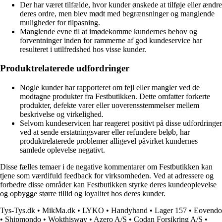
Der har været tilfælde, hvor kunder ønskede at tilføje eller ændre
deres ordre, men blev mødt med begrænsninger og manglende
muligheder for tilpasning.
Manglende evne til at imødekomme kundernes behov og
forventninger inden for rammerne af god kundeservice har
resulteret i utilfredshed hos visse kunder.
Produktrelaterede udfordringer
Nogle kunder har rapporteret om fejl eller mangler ved de
modtagne produkter fra Festbutikken. Dette omfatter forkerte
produkter, defekte varer eller uoverensstemmelser mellem
beskrivelse og virkelighed.
Selvom kundeservicen har reageret positivt på disse udfordringer
ved at sende erstatningsvarer eller refundere beløb, har
produktrelaterede problemer alligevel påvirket kundernes
samlede oplevelse negativt.
Disse fælles temaer i de negative kommentarer om Festbutikken kan
tjene som værdifuld feedback for virksomheden. Ved at adressere og
forbedre disse områder kan Festbutikken styrke deres kundeoplevelse
og opbygge større tillid og loyalitet hos deres kunder.
Tys-Tys.dk
•
MikMa.dk
•
LYKO
•
Handyhand
•
Lager 157
•
Eovendo
•
Shipmondo
•
Wokthisway
•
Azero A/S
•
Codan Forsikring A/S
•