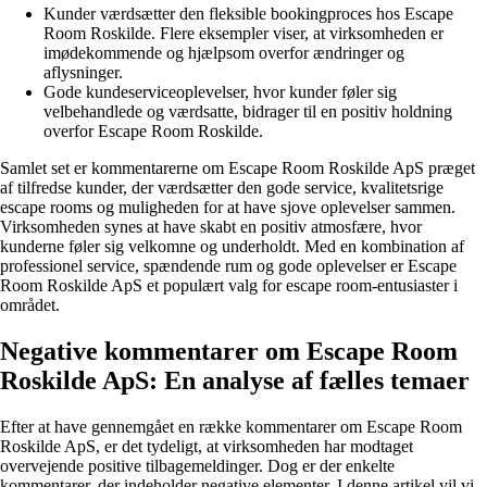
Kunder værdsætter den fleksible bookingproces hos Escape
Room Roskilde. Flere eksempler viser, at virksomheden er
imødekommende og hjælpsom overfor ændringer og
aflysninger.
Gode kundeserviceoplevelser, hvor kunder føler sig
velbehandlede og værdsatte, bidrager til en positiv holdning
overfor Escape Room Roskilde.
Samlet set er kommentarerne om Escape Room Roskilde ApS præget
af tilfredse kunder, der værdsætter den gode service, kvalitetsrige
escape rooms og muligheden for at have sjove oplevelser sammen.
Virksomheden synes at have skabt en positiv atmosfære, hvor
kunderne føler sig velkomne og underholdt. Med en kombination af
professionel service, spændende rum og gode oplevelser er Escape
Room Roskilde ApS et populært valg for escape room-entusiaster i
området.
Negative kommentarer om Escape Room
Roskilde ApS: En analyse af fælles temaer
Efter at have gennemgået en række kommentarer om Escape Room
Roskilde ApS, er det tydeligt, at virksomheden har modtaget
overvejende positive tilbagemeldinger. Dog er der enkelte
kommentarer, der indeholder negative elementer. I denne artikel vil vi