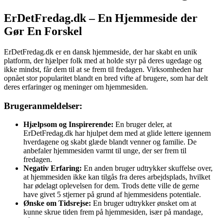
ErDetFredag.dk – En Hjemmeside der
Gør En Forskel
ErDetFredag.dk er en dansk hjemmeside, der har skabt en unik
platform, der hjælper folk med at holde styr på deres ugedage og
ikke mindst, får dem til at se frem til fredagen. Virksomheden har
opnået stor popularitet blandt en bred vifte af brugere, som har delt
deres erfaringer og meninger om hjemmesiden.
Brugeranmeldelser:
Hjælpsom og Inspirerende:
En bruger deler, at
ErDetFredag.dk har hjulpet dem med at glide lettere igennem
hverdagene og skabt glæde blandt venner og familie. De
anbefaler hjemmesiden varmt til unge, der ser frem til
fredagen.
Negativ Erfaring:
En anden bruger udtrykker skuffelse over,
at hjemmesiden ikke kan tilgås fra deres arbejdsplads, hvilket
har ødelagt oplevelsen for dem. Trods dette ville de gerne
have givet 5 stjerner på grund af hjemmesidens potentiale.
Ønske om Tidsrejse:
En bruger udtrykker ønsket om at
kunne skrue tiden frem på hjemmesiden, især på mandage,