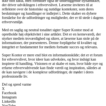
ikke blot fakta, men formidler også de underliggende dynamikker,
der driver udviklingen i erhvervslivet. Læserne inviteres til at
reflektere over de historiske og nutidige kontekster, som deres
beslutninger og handlinger er indlejret i. Dette skaber en dybere
forståelse for de udfordringer og muligheder, der er til stede i dagens
erhvervsmiljø.
Med en saglig og neutral tonalitet sigter Super Kontor mod at
opretholde høj objektivitet i sine artikler. Det er en kerneværdi, der
styrker mediets troværdighed og sikrer, at læserne kan stole på de
informationer, der præsenteres. Denne forpligtelse til kvalitet og
integritet er fundamentet for mediets fortsatte succes og relevans.
Super Kontor er mere end blot en informationskilde; det er et forum
for erhvervslivet, hvor ideer kan udveksles, og hvor indsigt kan
inspirere til handling. Visionen er at skabe et rum, hvor både nye og
erfarne erhvervsdrivende kan finde værdi og inspiration, således at
de kan navigere i de komplexe udfordringer, de møder i deres
professionelle liv.
Del og spred varme
X
Facebook
Instagram
LinkedIn
YouTube