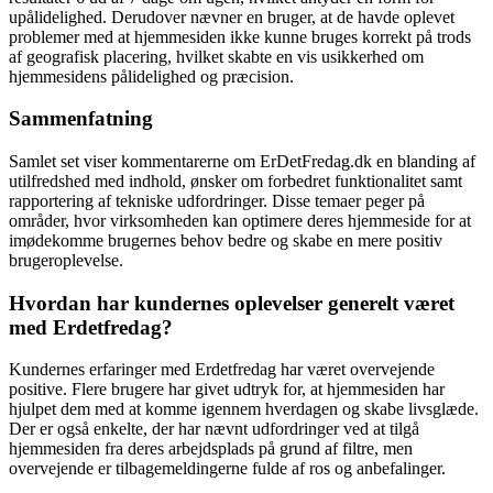
upålidelighed. Derudover nævner en bruger, at de havde oplevet
problemer med at hjemmesiden ikke kunne bruges korrekt på trods
af geografisk placering, hvilket skabte en vis usikkerhed om
hjemmesidens pålidelighed og præcision.
Sammenfatning
Samlet set viser kommentarerne om ErDetFredag.dk en blanding af
utilfredshed med indhold, ønsker om forbedret funktionalitet samt
rapportering af tekniske udfordringer. Disse temaer peger på
områder, hvor virksomheden kan optimere deres hjemmeside for at
imødekomme brugernes behov bedre og skabe en mere positiv
brugeroplevelse.
Hvordan har kundernes oplevelser generelt været
med Erdetfredag?
Kundernes erfaringer med Erdetfredag har været overvejende
positive. Flere brugere har givet udtryk for, at hjemmesiden har
hjulpet dem med at komme igennem hverdagen og skabe livsglæde.
Der er også enkelte, der har nævnt udfordringer ved at tilgå
hjemmesiden fra deres arbejdsplads på grund af filtre, men
overvejende er tilbagemeldingerne fulde af ros og anbefalinger.