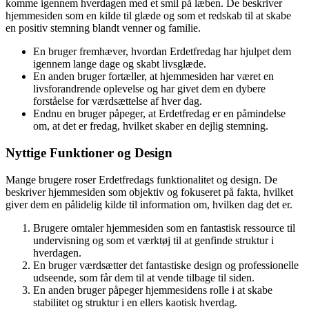
komme igennem hverdagen med et smil på læben. De beskriver
hjemmesiden som en kilde til glæde og som et redskab til at skabe
en positiv stemning blandt venner og familie.
En bruger fremhæver, hvordan Erdetfredag har hjulpet dem
igennem lange dage og skabt livsglæde.
En anden bruger fortæller, at hjemmesiden har været en
livsforandrende oplevelse og har givet dem en dybere
forståelse for værdsættelse af hver dag.
Endnu en bruger påpeger, at Erdetfredag er en påmindelse
om, at det er fredag, hvilket skaber en dejlig stemning.
Nyttige Funktioner og Design
Mange brugere roser Erdetfredags funktionalitet og design. De
beskriver hjemmesiden som objektiv og fokuseret på fakta, hvilket
giver dem en pålidelig kilde til information om, hvilken dag det er.
Brugere omtaler hjemmesiden som en fantastisk ressource til
undervisning og som et værktøj til at genfinde struktur i
hverdagen.
En bruger værdsætter det fantastiske design og professionelle
udseende, som får dem til at vende tilbage til siden.
En anden bruger påpeger hjemmesidens rolle i at skabe
stabilitet og struktur i en ellers kaotisk hverdag.