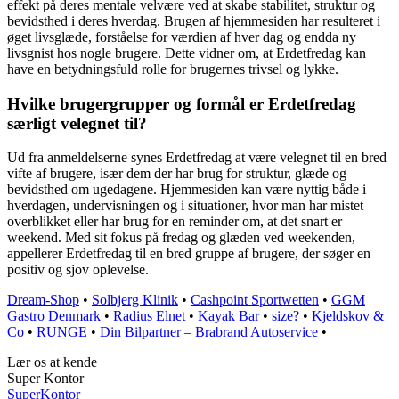
effekt på deres mentale velvære ved at skabe stabilitet, struktur og
bevidsthed i deres hverdag. Brugen af hjemmesiden har resulteret i
øget livsglæde, forståelse for værdien af hver dag og endda ny
livsgnist hos nogle brugere. Dette vidner om, at Erdetfredag kan
have en betydningsfuld rolle for brugernes trivsel og lykke.
Hvilke brugergrupper og formål er Erdetfredag
særligt velegnet til?
Ud fra anmeldelserne synes Erdetfredag at være velegnet til en bred
vifte af brugere, især dem der har brug for struktur, glæde og
bevidsthed om ugedagene. Hjemmesiden kan være nyttig både i
hverdagen, undervisningen og i situationer, hvor man har mistet
overblikket eller har brug for en reminder om, at det snart er
weekend. Med sit fokus på fredag og glæden ved weekenden,
appellerer Erdetfredag til en bred gruppe af brugere, der søger en
positiv og sjov oplevelse.
Dream-Shop
•
Solbjerg Klinik
•
Cashpoint Sportwetten
•
GGM
Gastro Denmark
•
Radius Elnet
•
Kayak Bar
•
size?
•
Kjeldskov &
Co
•
RUNGE
•
Din Bilpartner – Brabrand Autoservice
•
Lær os at kende
Super Kontor
Super
Kontor