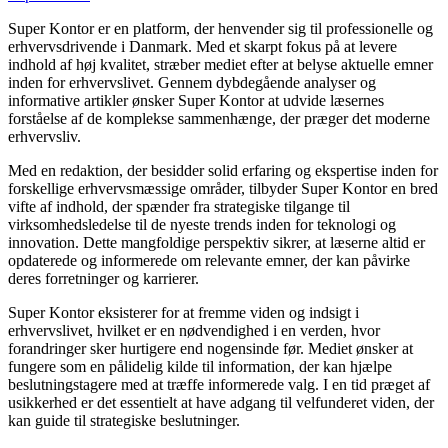
Super Kontor er en platform, der henvender sig til professionelle og
erhvervsdrivende i Danmark. Med et skarpt fokus på at levere
indhold af høj kvalitet, stræber mediet efter at belyse aktuelle emner
inden for erhvervslivet. Gennem dybdegående analyser og
informative artikler ønsker Super Kontor at udvide læsernes
forståelse af de komplekse sammenhænge, der præger det moderne
erhvervsliv.
Med en redaktion, der besidder solid erfaring og ekspertise inden for
forskellige erhvervsmæssige områder, tilbyder Super Kontor en bred
vifte af indhold, der spænder fra strategiske tilgange til
virksomhedsledelse til de nyeste trends inden for teknologi og
innovation. Dette mangfoldige perspektiv sikrer, at læserne altid er
opdaterede og informerede om relevante emner, der kan påvirke
deres forretninger og karrierer.
Super Kontor eksisterer for at fremme viden og indsigt i
erhvervslivet, hvilket er en nødvendighed i en verden, hvor
forandringer sker hurtigere end nogensinde før. Mediet ønsker at
fungere som en pålidelig kilde til information, der kan hjælpe
beslutningstagere med at træffe informerede valg. I en tid præget af
usikkerhed er det essentielt at have adgang til velfunderet viden, der
kan guide til strategiske beslutninger.