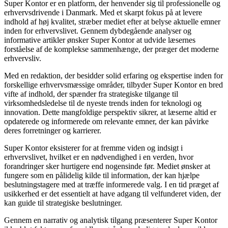
Super Kontor er en platform, der henvender sig til professionelle og
erhvervsdrivende i Danmark. Med et skarpt fokus på at levere
indhold af høj kvalitet, stræber mediet efter at belyse aktuelle emner
inden for erhvervslivet. Gennem dybdegående analyser og
informative artikler ønsker Super Kontor at udvide læsernes
forståelse af de komplekse sammenhænge, der præger det moderne
erhvervsliv.
Med en redaktion, der besidder solid erfaring og ekspertise inden for
forskellige erhvervsmæssige områder, tilbyder Super Kontor en bred
vifte af indhold, der spænder fra strategiske tilgange til
virksomhedsledelse til de nyeste trends inden for teknologi og
innovation. Dette mangfoldige perspektiv sikrer, at læserne altid er
opdaterede og informerede om relevante emner, der kan påvirke
deres forretninger og karrierer.
Super Kontor eksisterer for at fremme viden og indsigt i
erhvervslivet, hvilket er en nødvendighed i en verden, hvor
forandringer sker hurtigere end nogensinde før. Mediet ønsker at
fungere som en pålidelig kilde til information, der kan hjælpe
beslutningstagere med at træffe informerede valg. I en tid præget af
usikkerhed er det essentielt at have adgang til velfunderet viden, der
kan guide til strategiske beslutninger.
Gennem en narrativ og analytisk tilgang præsenterer Super Kontor