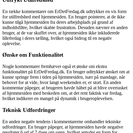
En række kommentarer om ErDetFredag.dk udtrykker en vis form
for utilfredshed med hjemmesiden. En bruger pointerer, at de ikke
kunne tilgå hjemmesiden fra deres arbejdsplads på grund af
indholdsfiltre, hvilket skabte frustration. Desuden nævner en anden
bruger, at de var skuffet over, at hjemmesiden ikke inkluderede
lillefredag i deres tælling, hvilket også bidrog til en negativ
oplevelse.
Ønske om Funktionalitet
Nogle kommentarer fremhæver også et ønske om ekstra
funktionalitet på ErDetFredag.dk. En bruger udtrykker ønsket om at
kunne springe frem i tiden på hjemmesiden, især på mandage, når
behovet for at vide, hvor langt weekenden er, er stort. En anden
kommentar påpeger, at brugeren havde håbet på at blive overrasket
af hjemmesiden med beskeden om, at det rent faktisk var fredag,
hvilket indikerer en mangel på dynamik i brugeroplevelsen.
Teknisk Udfordringer
En anden negativ tendens i kommentarerne omhandler tekniske
udfordringer. En bruger påpeger, at hjemmesiden havde negative
resultater 6 ud af 7 dage om ugen, hvilket antyder en form for