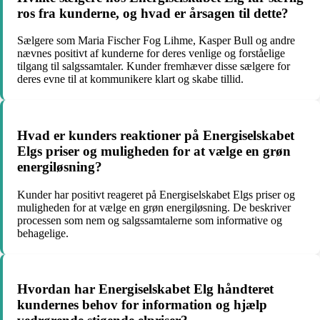
ros fra kunderne, og hvad er årsagen til dette?
Sælgere som Maria Fischer Fog Lihme, Kasper Bull og andre
nævnes positivt af kunderne for deres venlige og forståelige
tilgang til salgssamtaler. Kunder fremhæver disse sælgere for
deres evne til at kommunikere klart og skabe tillid.
Hvad er kunders reaktioner på Energiselskabet
Elgs priser og muligheden for at vælge en grøn
energiløsning?
Kunder har positivt reageret på Energiselskabet Elgs priser og
muligheden for at vælge en grøn energiløsning. De beskriver
processen som nem og salgssamtalerne som informative og
behagelige.
Hvordan har Energiselskabet Elg håndteret
kundernes behov for information og hjælp