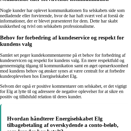
Nogle kunder har oplevet kommunikationen fra selskabets side som
nedladende eller forvirrende, hvor de har haft svært ved at forstå de
informationer, der er blevet præsenteret for dem. Dette har skabt
usikkerhed og tvivl om selskabets professionalisme.
Behov for forbedring af kundeservice og respekt for
kundens valg
Samlet set peger kundekommentarerne på et behov for forbedring af
kundeservicen og respekt for kundens valg. En mere respektfuld og
gennemsigtig tilgang til kommunikation samt en øget opmærksomhed
mod kundens behov og ønsker synes at være centralt for at forbedre
kundeoplevelsen hos Energiselskabet Elg.
Selvom der også er positive kommentarer om selskabet, er det vigtigt
for Elg at lytte til og adressere de negative oplevelser for at sikre en
positiv og tillidsfuld relation til deres kunder.
Hvordan håndterer Energiselskabet Elg
tilbagebetaling af overskydende a conto-beløb,