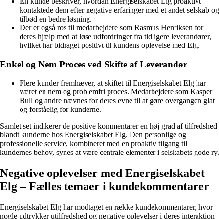
En kunde beskriver, hvordan Energiselskabet Elg proaktivt
kontaktede dem efter negative erfaringer med et andet selskab og
tilbød en bedre løsning.
Der er også ros til medarbejdere som Rasmus Henriksen for
deres hjælp med at løse udfordringer fra tidligere leverandører,
hvilket har bidraget positivt til kundens oplevelse med Elg.
Enkel og Nem Proces ved Skifte af Leverandør
Flere kunder fremhæver, at skiftet til Energiselskabet Elg har
været en nem og problemfri proces. Medarbejdere som Kasper
Bull og andre nævnes for deres evne til at gøre overgangen glat
og forståelig for kunderne.
Samlet set indikerer de positive kommentarer en høj grad af tilfredshed
blandt kunderne hos Energiselskabet Elg. Den personlige og
professionelle service, kombineret med en proaktiv tilgang til
kundernes behov, synes at være centrale elementer i selskabets gode ry.
Negative oplevelser med Energiselskabet
Elg – Fælles temaer i kundekommentarer
Energiselskabet Elg har modtaget en række kundekommentarer, hvor
nogle udtrykker utilfredshed og negative oplevelser i deres interaktion