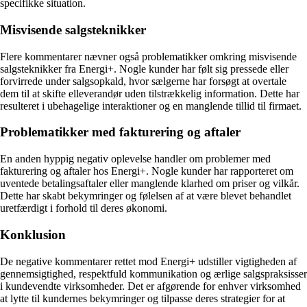
specifikke situation.
Misvisende salgsteknikker
Flere kommentarer nævner også problematikker omkring misvisende
salgsteknikker fra Energi+. Nogle kunder har følt sig pressede eller
forvirrede under salgsopkald, hvor sælgerne har forsøgt at overtale
dem til at skifte elleverandør uden tilstrækkelig information. Dette har
resulteret i ubehagelige interaktioner og en manglende tillid til firmaet.
Problematikker med fakturering og aftaler
En anden hyppig negativ oplevelse handler om problemer med
fakturering og aftaler hos Energi+. Nogle kunder har rapporteret om
uventede betalingsaftaler eller manglende klarhed om priser og vilkår.
Dette har skabt bekymringer og følelsen af at være blevet behandlet
uretfærdigt i forhold til deres økonomi.
Konklusion
De negative kommentarer rettet mod Energi+ udstiller vigtigheden af
gennemsigtighed, respektfuld kommunikation og ærlige salgspraksisser
i kundevendte virksomheder. Det er afgørende for enhver virksomhed
at lytte til kundernes bekymringer og tilpasse deres strategier for at