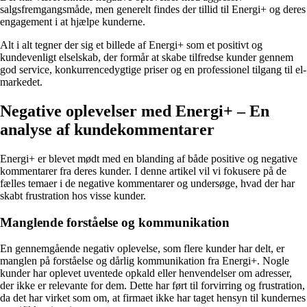
salgsfremgangsmåde, men generelt findes der tillid til Energi+ og deres
engagement i at hjælpe kunderne.
Alt i alt tegner der sig et billede af Energi+ som et positivt og
kundevenligt elselskab, der formår at skabe tilfredse kunder gennem
god service, konkurrencedygtige priser og en professionel tilgang til el-
markedet.
Negative oplevelser med Energi+ – En
analyse af kundekommentarer
Energi+ er blevet mødt med en blanding af både positive og negative
kommentarer fra deres kunder. I denne artikel vil vi fokusere på de
fælles temaer i de negative kommentarer og undersøge, hvad der har
skabt frustration hos visse kunder.
Manglende forståelse og kommunikation
En gennemgående negativ oplevelse, som flere kunder har delt, er
manglen på forståelse og dårlig kommunikation fra Energi+. Nogle
kunder har oplevet uventede opkald eller henvendelser om adresser,
der ikke er relevante for dem. Dette har ført til forvirring og frustration,
da det har virket som om, at firmaet ikke har taget hensyn til kundernes