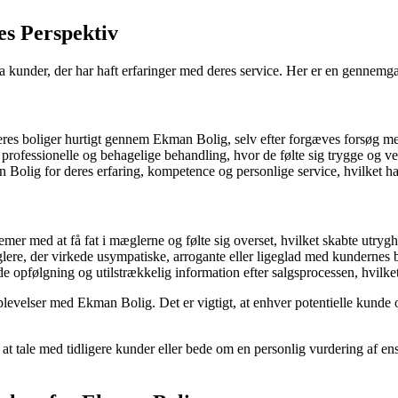
s Perspektiv
 kunder, der har haft erfaringer med deres service. Her er en gennemga
deres boliger hurtigt gennem Ekman Bolig, selv efter forgæves forsøg 
rofessionelle og behagelige behandling, hvor de følte sig trygge og v
olig for deres erfaring, kompetence og personlige service, hvilket har 
er med at få fat i mæglerne og følte sig overset, hvilket skabte utrygh
e, der virkede usympatiske, arrogante eller ligeglad med kundernes 
opfølgning og utilstrækkelig information efter salgsprocessen, hvilket 
plevelser med Ekman Bolig. Det er vigtigt, at enhver potentielle kunde
at tale med tidligere kunder eller bede om en personlig vurdering af ens 