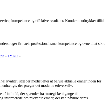
ice, kompetence og effektive resultater. Kunderne udtrykker tillid
erstreger firmaets professionalisme, kompetence og evne til at sikre
rie
•
LYKO
•
øj kvalitet, stræber mediet efter at belyse aktuelle emner inden for
mmenhænge, der præger det moderne erhvervsliv.
af indhold, der spænder fra strategiske tilgange til
e og informerede om relevante emner, der kan påvirke deres