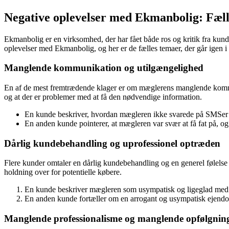
Negative oplevelser med Ekmanbolig: Fæll
Ekmanbolig er en virksomhed, der har fået både ros og kritik fra kund
oplevelser med Ekmanbolig, og her er de fælles temaer, der går igen i 
Manglende kommunikation og utilgængelighed
En af de mest fremtrædende klager er om mæglerens manglende kommuni
og at der er problemer med at få den nødvendige information.
En kunde beskriver, hvordan mægleren ikke svarede på SMSer o
En anden kunde pointerer, at mægleren var svær at få fat på, og
Dårlig kundebehandling og uprofessionel optræden
Flere kunder omtaler en dårlig kundebehandling og en generel følelse 
holdning over for potentielle købere.
En kunde beskriver mægleren som usympatisk og ligeglad med a
En anden kunde fortæller om en arrogant og usympatisk ejendom
Manglende professionalisme og manglende opfølgnin