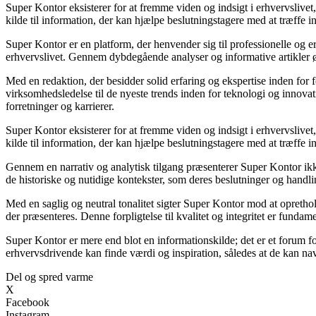
Super Kontor eksisterer for at fremme viden og indsigt i erhvervslive
kilde til information, der kan hjælpe beslutningstagere med at træffe in
Super Kontor er en platform, der henvender sig til professionelle og e
erhvervslivet. Gennem dybdegående analyser og informative artikler
Med en redaktion, der besidder solid erfaring og ekspertise inden for 
virksomhedsledelse til de nyeste trends inden for teknologi og innova
forretninger og karrierer.
Super Kontor eksisterer for at fremme viden og indsigt i erhvervslive
kilde til information, der kan hjælpe beslutningstagere med at træffe in
Gennem en narrativ og analytisk tilgang præsenterer Super Kontor ikke 
de historiske og nutidige kontekster, som deres beslutninger og handlin
Med en saglig og neutral tonalitet sigter Super Kontor mod at oprethold
der præsenteres. Denne forpligtelse til kvalitet og integritet er fundam
Super Kontor er mere end blot en informationskilde; det er et forum fo
erhvervsdrivende kan finde værdi og inspiration, således at de kan nav
Del og spred varme
X
Facebook
Instagram