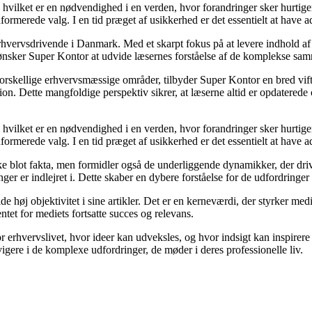
t, hvilket er en nødvendighed i en verden, hvor forandringer sker hurtig
formerede valg. I en tid præget af usikkerhed er det essentielt at have ad
rhvervsdrivende i Danmark. Med et skarpt fokus på at levere indhold af h
 ønsker Super Kontor at udvide læsernes forståelse af de komplekse sa
forskellige erhvervsmæssige områder, tilbyder Super Kontor en bred vifte 
tion. Dette mangfoldige perspektiv sikrer, at læserne altid er opdatered
t, hvilket er en nødvendighed i en verden, hvor forandringer sker hurtig
formerede valg. I en tid præget af usikkerhed er det essentielt at have ad
blot fakta, men formidler også de underliggende dynamikker, der driver 
ger er indlejret i. Dette skaber en dybere forståelse for de udfordringer 
e høj objektivitet i sine artikler. Det er en kerneværdi, der styrker med
entet for mediets fortsatte succes og relevans.
r erhvervslivet, hvor ideer kan udveksles, og hvor indsigt kan inspirere
igere i de komplexe udfordringer, de møder i deres professionelle liv.