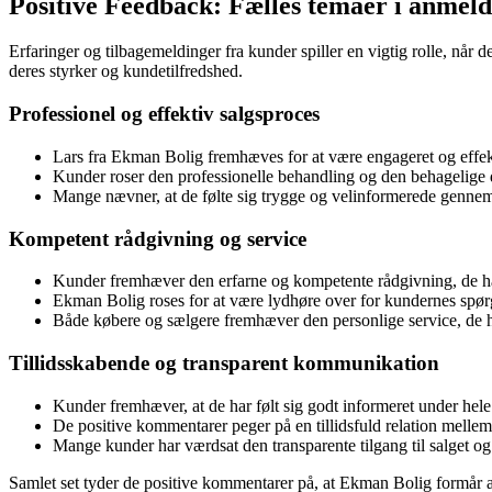
Positive Feedback: Fælles temaer i anmel
Erfaringer og tilbagemeldinger fra kunder spiller en vigtig rolle, n
deres styrker og kundetilfredshed.
Professionel og effektiv salgsproces
Lars fra Ekman Bolig fremhæves for at være engageret og effekti
Kunder roser den professionelle behandling og den behagelige d
Mange nævner, at de følte sig trygge og velinformerede gennem h
Kompetent rådgivning og service
Kunder fremhæver den erfarne og kompetente rådgivning, de har m
Ekman Bolig roses for at være lydhøre over for kundernes spørg
Både købere og sælgere fremhæver den personlige service, de ha
Tillidsskabende og transparent kommunikation
Kunder fremhæver, at de har følt sig godt informeret under hel
De positive kommentarer peger på en tillidsfuld relation mell
Mange kunder har værdsat den transparente tilgang til salget og 
Samlet set tyder de positive kommentarer på, at Ekman Bolig formår at 