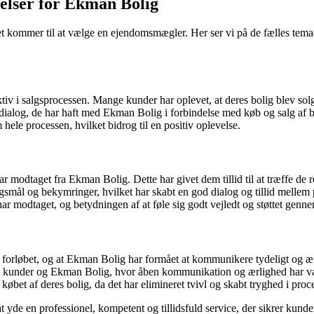
delser for Ekman Bolig
år det kommer til at vælge en ejendomsmægler. Her ser vi på de fælles 
v i salgsprocessen. Mange kunder har oplevet, at deres bolig blev solgt 
ialog, de har haft med Ekman Bolig i forbindelse med køb og salg af b
ele processen, hvilket bidrog til en positiv oplevelse.
odtaget fra Ekman Bolig. Dette har givet dem tillid til at træffe de ret
smål og bekymringer, hvilket har skabt en god dialog og tillid mellem 
r modtaget, og betydningen af at føle sig godt vejledt og støttet genn
e forløbet, og at Ekman Bolig har formået at kommunikere tydeligt og æ
em kunder og Ekman Bolig, hvor åben kommunikation og ærlighed har vær
købet af deres bolig, da det har elimineret tvivl og skabt tryghed i proc
yde en professionel, kompetent og tillidsfuld service, der sikrer kunde