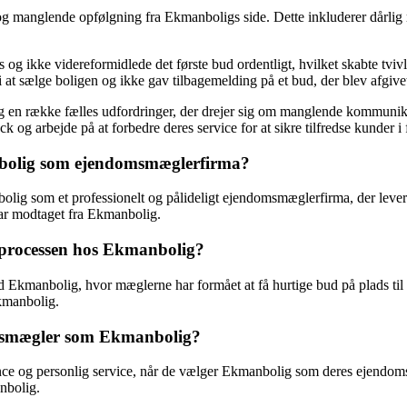
og manglende opfølgning fra Ekmanboligs side. Dette inkluderer dårlig
og ikke videreformidlede det første bud ordentligt, hvilket skabte tvi
at sælge boligen og ikke gav tilbagemelding på et bud, der blev afgive
en række fælles udfordringer, der drejer sig om manglende kommunikat
 og arbejde på at forbedre deres service for at sikre tilfredse kunder i
nbolig som ejendomsmæglerfirma?
lig som et professionelt og pålideligt ejendomsmæglerfirma, der lever
ar modtaget fra Ekmanbolig.
sprocessen hos Ekmanbolig?
d Ekmanbolig, hvor mæglerne har formået at få hurtige bud på plads ti
Ekmanbolig.
domsmægler som Ekmanbolig?
e og personlig service, når de vælger Ekmanbolig som deres ejendomsmæ
anbolig.