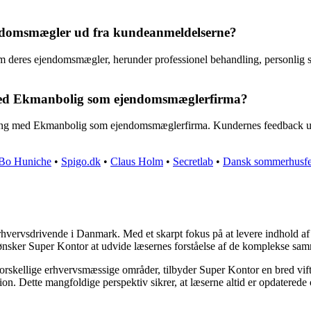
ndomsmægler ud fra kundeanmeldelserne?
res ejendomsmægler, herunder professionel behandling, personlig serv
med Ekmanbolig som ejendomsmæglerfirma?
faring med Ekmanbolig som ejendomsmæglerfirma. Kundernes feedback und
 Bo Huniche
•
Spigo.dk
•
Claus Holm
•
Secretlab
•
Dansk sommerhusfe
rhvervsdrivende i Danmark. Med et skarpt fokus på at levere indhold af h
 ønsker Super Kontor at udvide læsernes forståelse af de komplekse sa
forskellige erhvervsmæssige områder, tilbyder Super Kontor en bred vifte 
tion. Dette mangfoldige perspektiv sikrer, at læserne altid er opdatered