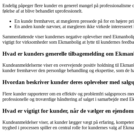
Endelig påpeger flere kunder en generel mangel på professionalisme 
følelse af at blive behandlet uprofessionelt.
En kunde fremhæver, at mægleren pressede på for en højere pris 
En anden kunde nævner, at mægleren ikke virkede interesseret i 
Sammenfattende viser kundernes negative oplevelser med Ekmanbolig 
vigtigt for virksomheder som Ekmanbolig at lytte til kundernes feedback
Hvad er kunders generelle tilbagemelding om Ekma
Kundeanmeldelserne viser en overvejende positiv holdning til Ekmanbo
kunder fremhæver den personlige behandling og ekspertise, som de h
Hvordan beskriver kunder deres oplevelser med salg
Flere kunder rapporterer om en effektiv og problemfri salgsproces me
professionelle og troværdige håndtering af salget i samarbejde med 
Hvad er vigtigt for kunder, når de vælger en ejen
Kundeanmeldelser viser, at kunder lægger vægt på erfaring, kompetenc
tryghed i processen spiller en central rolle for kundernes valg af Ekm