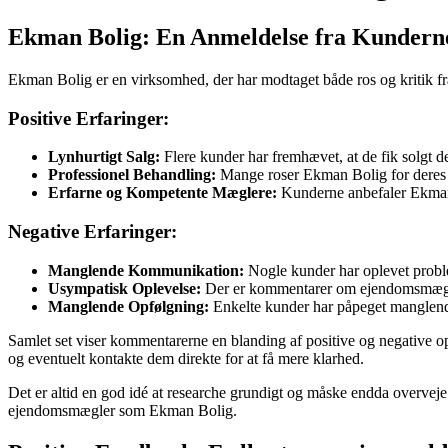
Ekman Bolig: En Anmeldelse fra Kunderne
Ekman Bolig er en virksomhed, der har modtaget både ros og kritik fra
Positive Erfaringer:
Lynhurtigt Salg:
Flere kunder har fremhævet, at de fik solgt 
Professionel Behandling:
Mange roser Ekman Bolig for deres p
Erfarne og Kompetente Mæglere:
Kunderne anbefaler Ekman B
Negative Erfaringer:
Manglende Kommunikation:
Nogle kunder har oplevet problem
Usympatisk Oplevelse:
Der er kommentarer om ejendomsmægler
Manglende Opfølgning:
Enkelte kunder har påpeget manglende 
Samlet set viser kommentarerne en blanding af positive og negative o
og eventuelt kontakte dem direkte for at få mere klarhed.
Det er altid en god idé at researche grundigt og måske endda overveje 
ejendomsmægler som Ekman Bolig.