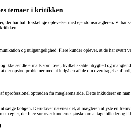
es temaer i kritikken
er, der har haft forskellige oplevelser med ejendomsmægleren. Vi har s
kritikken.
kation og utilgængelighed. Flere kunder oplever, at de har svært ved
g ikke sendte e-mails som lovet, hvilket skabte utryghed og manglend
 at der opstod problemer med at indgå en aftale om overdragelse af boli
af uprofessionel optræden fra mæglerens side. Dette inkluderer en mang
t sælge boligen. Derudover nævnes det, at mægleren aflyste en fremvi
smægler, der blev sur over kundernes ønske om at tage billeder og ikk
g