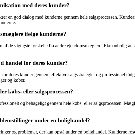
ikation med deres kunder?
sikrer en god dialog med kunderne gennem hele salgsprocessen. Kundea
kunderne.
smæglere ifølge kunderne?
 de vigtigste forskelle fra andre ejendomsmæglere. Ekmanbolig anses 
od handel for deres kunder?
r for deres kunder gennem effektive salgsstrategier og professionel r
lger og køber.
 købs- eller salgsprocessen?
essionelt og behageligt gennem hele købs- eller salgsprocessen. Mæ
emstillinger under en bolighandel?
ringer og problemer, der kan opstå under en bolighandel. Kunderne rose