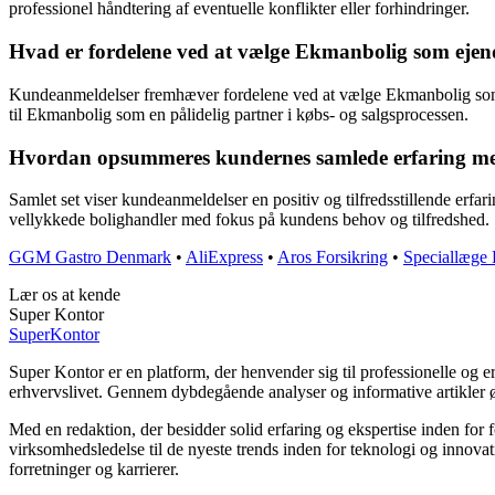
professionel håndtering af eventuelle konflikter eller forhindringer.
Hvad er fordelene ved at vælge Ekmanbolig som eje
Kundeanmeldelser fremhæver fordelene ved at vælge Ekmanbolig som de
til Ekmanbolig som en pålidelig partner i købs- og salgsprocessen.
Hvordan opsummeres kundernes samlede erfaring 
Samlet set viser kundeanmeldelser en positiv og tilfredsstillende er
vellykkede bolighandler med fokus på kundens behov og tilfredshed.
GGM Gastro Denmark
•
AliExpress
•
Aros Forsikring
•
Speciallæge
Lær os at kende
Super Kontor
Super
Kontor
Super Kontor er en platform, der henvender sig til professionelle og e
erhvervslivet. Gennem dybdegående analyser og informative artikler
Med en redaktion, der besidder solid erfaring og ekspertise inden for 
virksomhedsledelse til de nyeste trends inden for teknologi og innova
forretninger og karrierer.