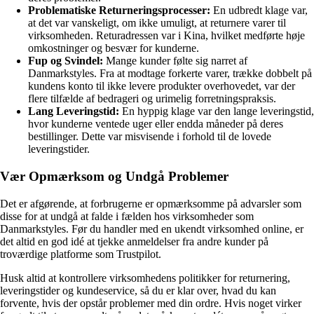
Problematiske Returneringsprocesser:
En udbredt klage var,
at det var vanskeligt, om ikke umuligt, at returnere varer til
virksomheden. Returadressen var i Kina, hvilket medførte høje
omkostninger og besvær for kunderne.
Fup og Svindel:
Mange kunder følte sig narret af
Danmarkstyles. Fra at modtage forkerte varer, trække dobbelt på
kundens konto til ikke levere produkter overhovedet, var der
flere tilfælde af bedrageri og urimelig forretningspraksis.
Lang Leveringstid:
En hyppig klage var den lange leveringstid,
hvor kunderne ventede uger eller endda måneder på deres
bestillinger. Dette var misvisende i forhold til de lovede
leveringstider.
Vær Opmærksom og Undgå Problemer
Det er afgørende, at forbrugerne er opmærksomme på advarsler som
disse for at undgå at falde i fælden hos virksomheder som
Danmarkstyles. Før du handler med en ukendt virksomhed online, er
det altid en god idé at tjekke anmeldelser fra andre kunder på
troværdige platforme som Trustpilot.
Husk altid at kontrollere virksomhedens politikker for returnering,
leveringstider og kundeservice, så du er klar over, hvad du kan
forvente, hvis der opstår problemer med din ordre. Hvis noget virker