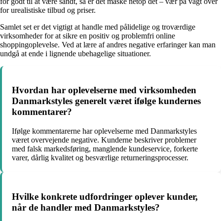
for godt til at være sandt, så er det måske netop dét – vær på vagt over
for urealistiske tilbud og priser.
Samlet set er det vigtigt at handle med pålidelige og troværdige
virksomheder for at sikre en positiv og problemfri online
shoppingoplevelse. Ved at lære af andres negative erfaringer kan man
undgå at ende i lignende ubehagelige situationer.
Hvordan har oplevelserne med virksomheden
Danmarkstyles generelt været ifølge kundernes
kommentarer?
Ifølge kommentarerne har oplevelserne med Danmarkstyles
været overvejende negative. Kunderne beskriver problemer
med falsk markedsføring, manglende kundeservice, forkerte
varer, dårlig kvalitet og besværlige returneringsprocesser.
Hvilke konkrete udfordringer oplever kunder,
når de handler med Danmarkstyles?