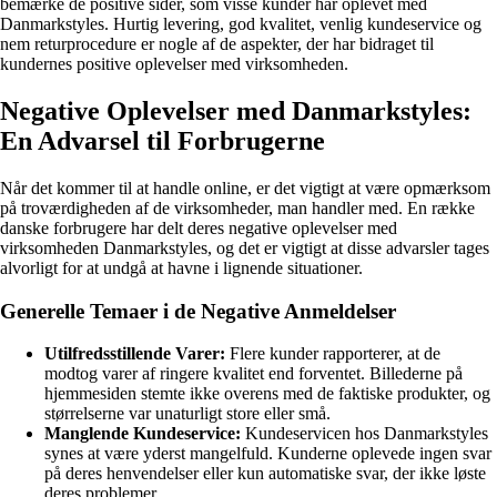
bemærke de positive sider, som visse kunder har oplevet med
Danmarkstyles. Hurtig levering, god kvalitet, venlig kundeservice og
nem returprocedure er nogle af de aspekter, der har bidraget til
kundernes positive oplevelser med virksomheden.
Negative Oplevelser med Danmarkstyles:
En Advarsel til Forbrugerne
Når det kommer til at handle online, er det vigtigt at være opmærksom
på troværdigheden af de virksomheder, man handler med. En række
danske forbrugere har delt deres negative oplevelser med
virksomheden Danmarkstyles, og det er vigtigt at disse advarsler tages
alvorligt for at undgå at havne i lignende situationer.
Generelle Temaer i de Negative Anmeldelser
Utilfredsstillende Varer:
Flere kunder rapporterer, at de
modtog varer af ringere kvalitet end forventet. Billederne på
hjemmesiden stemte ikke overens med de faktiske produkter, og
størrelserne var unaturligt store eller små.
Manglende Kundeservice:
Kundeservicen hos Danmarkstyles
synes at være yderst mangelfuld. Kunderne oplevede ingen svar
på deres henvendelser eller kun automatiske svar, der ikke løste
deres problemer.