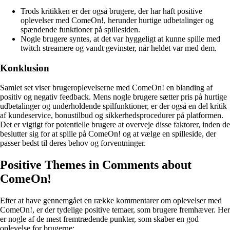
Trods kritikken er der også brugere, der har haft positive
oplevelser med ComeOn!, herunder hurtige udbetalinger og
spændende funktioner på spillesiden.
Nogle brugere syntes, at det var hyggeligt at kunne spille med
twitch streamere og vandt gevinster, når heldet var med dem.
Konklusion
Samlet set viser brugeroplevelserne med ComeOn! en blanding af
positiv og negativ feedback. Mens nogle brugere sætter pris på hurtige
udbetalinger og underholdende spilfunktioner, er der også en del kritik
af kundeservice, bonustilbud og sikkerhedsprocedurer på platformen.
Det er vigtigt for potentielle brugere at overveje disse faktorer, inden de
beslutter sig for at spille på ComeOn! og at vælge en spilleside, der
passer bedst til deres behov og forventninger.
Positive Themes in Comments about
ComeOn!
Efter at have gennemgået en række kommentarer om oplevelser med
ComeOn!, er der tydelige positive temaer, som brugere fremhæver. Her
er nogle af de mest fremtrædende punkter, som skaber en god
oplevelse for brugerne: