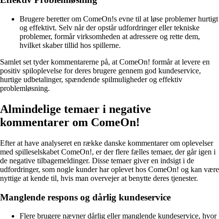
Brugere beretter om ComeOn!s evne til at løse problemer hurtigt
og effektivt. Selv når der opstår udfordringer eller tekniske
problemer, formår virksomheden at adressere og rette dem,
hvilket skaber tillid hos spillerne.
Samlet set tyder kommentarerne på, at ComeOn! formår at levere en
positiv spiloplevelse for deres brugere gennem god kundeservice,
hurtige udbetalinger, spændende spilmuligheder og effektiv
problemløsning.
Almindelige temaer i negative
kommentarer om ComeOn!
Efter at have analyseret en række danske kommentarer om oplevelser
med spilleselskabet ComeOn!, er der flere fælles temaer, der går igen i
de negative tilbagemeldinger. Disse temaer giver en indsigt i de
udfordringer, som nogle kunder har oplevet hos ComeOn! og kan være
nyttige at kende til, hvis man overvejer at benytte deres tjenester.
Manglende respons og dårlig kundeservice
Flere brugere nævner dårlig eller manglende kundeservice, hvor