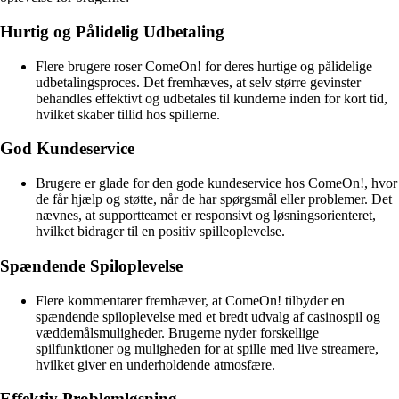
Hurtig og Pålidelig Udbetaling
Flere brugere roser ComeOn! for deres hurtige og pålidelige
udbetalingsproces. Det fremhæves, at selv større gevinster
behandles effektivt og udbetales til kunderne inden for kort tid,
hvilket skaber tillid hos spillerne.
God Kundeservice
Brugere er glade for den gode kundeservice hos ComeOn!, hvor
de får hjælp og støtte, når de har spørgsmål eller problemer. Det
nævnes, at supportteamet er responsivt og løsningsorienteret,
hvilket bidrager til en positiv spilleoplevelse.
Spændende Spiloplevelse
Flere kommentarer fremhæver, at ComeOn! tilbyder en
spændende spiloplevelse med et bredt udvalg af casinospil og
væddemålsmuligheder. Brugerne nyder forskellige
spilfunktioner og muligheden for at spille med live streamere,
hvilket giver en underholdende atmosfære.
Effektiv Problemløsning