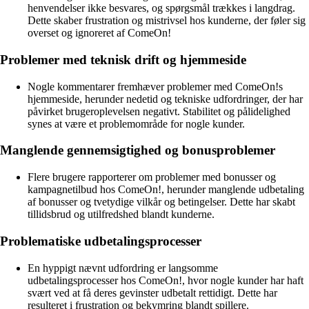
henvendelser ikke besvares, og spørgsmål trækkes i langdrag.
Dette skaber frustration og mistrivsel hos kunderne, der føler sig
overset og ignoreret af ComeOn!
Problemer med teknisk drift og hjemmeside
Nogle kommentarer fremhæver problemer med ComeOn!s
hjemmeside, herunder nedetid og tekniske udfordringer, der har
påvirket brugeroplevelsen negativt. Stabilitet og pålidelighed
synes at være et problemområde for nogle kunder.
Manglende gennemsigtighed og bonusproblemer
Flere brugere rapporterer om problemer med bonusser og
kampagnetilbud hos ComeOn!, herunder manglende udbetaling
af bonusser og tvetydige vilkår og betingelser. Dette har skabt
tillidsbrud og utilfredshed blandt kunderne.
Problematiske udbetalingsprocesser
En hyppigt nævnt udfordring er langsomme
udbetalingsprocesser hos ComeOn!, hvor nogle kunder har haft
svært ved at få deres gevinster udbetalt rettidigt. Dette har
resulteret i frustration og bekymring blandt spillere.