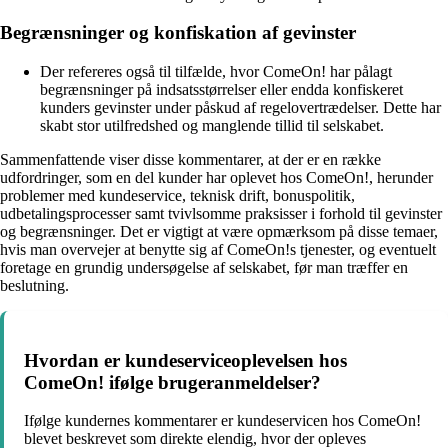
Begrænsninger og konfiskation af gevinster
Der refereres også til tilfælde, hvor ComeOn! har pålagt
begrænsninger på indsatsstørrelser eller endda konfiskeret
kunders gevinster under påskud af regelovertrædelser. Dette har
skabt stor utilfredshed og manglende tillid til selskabet.
Sammenfattende viser disse kommentarer, at der er en række
udfordringer, som en del kunder har oplevet hos ComeOn!, herunder
problemer med kundeservice, teknisk drift, bonuspolitik,
udbetalingsprocesser samt tvivlsomme praksisser i forhold til gevinster
og begrænsninger. Det er vigtigt at være opmærksom på disse temaer,
hvis man overvejer at benytte sig af ComeOn!s tjenester, og eventuelt
foretage en grundig undersøgelse af selskabet, før man træffer en
beslutning.
Hvordan er kundeserviceoplevelsen hos
ComeOn! ifølge brugeranmeldelser?
Ifølge kundernes kommentarer er kundeservicen hos ComeOn!
blevet beskrevet som direkte elendig, hvor der opleves