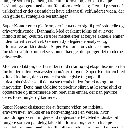
fungere som en pålidelig kilde til information, der kan hjælpe
beslutningstagere med at træffe informerede valg. I en tid præget af
usikkerhed er det essentielt at have adgang til velfunderet viden, der
kan guide til strategiske beslutninger.
Super Kontor er en platform, der henvender sig til professionelle og
erhvervsdrivende i Danmark. Med et skarpt fokus på at levere
indhold af høj kvalitet, stræber mediet efter at belyse aktuelle emner
inden for erhvervslivet. Gennem dybdegående analyser og
informative artikler ønsker Super Kontor at udvide læsernes
forståelse af de komplekse sammenhænge, der præger det moderne
erhvervsliv.
Med en redaktion, der besidder solid erfaring og ekspertise inden for
forskellige erhvervsmæssige områder, tilbyder Super Kontor en bred
vifte af indhold, der spænder fra strategiske tilgange til
virksomhedsledelse til de nyeste trends inden for teknologi og
innovation. Dette mangfoldige perspektiv sikrer, at læserne altid er
opdaterede og informerede om relevante emner, der kan påvirke
deres forretninger og karrierer.
Super Kontor eksisterer for at fremme viden og indsigt i
erhvervslivet, hvilket er en nødvendighed i en verden, hvor
forandringer sker hurtigere end nogensinde før. Mediet ønsker at
fungere som en pålidelig kilde til information, der kan hjælpe
beslutningstagere med at træffe informerede valg. I en tid præget af