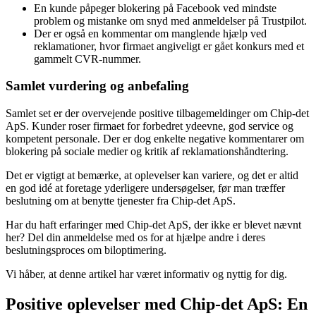
En kunde påpeger blokering på Facebook ved mindste
problem og mistanke om snyd med anmeldelser på Trustpilot.
Der er også en kommentar om manglende hjælp ved
reklamationer, hvor firmaet angiveligt er gået konkurs med et
gammelt CVR-nummer.
Samlet vurdering og anbefaling
Samlet set er der overvejende positive tilbagemeldinger om Chip-det
ApS. Kunder roser firmaet for forbedret ydeevne, god service og
kompetent personale. Der er dog enkelte negative kommentarer om
blokering på sociale medier og kritik af reklamationshåndtering.
Det er vigtigt at bemærke, at oplevelser kan variere, og det er altid
en god idé at foretage yderligere undersøgelser, før man træffer
beslutning om at benytte tjenester fra Chip-det ApS.
Har du haft erfaringer med Chip-det ApS, der ikke er blevet nævnt
her? Del din anmeldelse med os for at hjælpe andre i deres
beslutningsproces om biloptimering.
Vi håber, at denne artikel har været informativ og nyttig for dig.
Positive oplevelser med Chip-det ApS: En