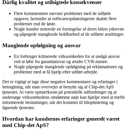
Dårlig kvalitet og utilsigtede konsekvenser
Flere kommentarer nævner problemer med de udførte
opgaver, herunder at softwareopdateringerne skabte flere
problemer end de løste.
Nogle kunder noterede en forringelse af deres bilers ydeevne
og påpegede manglende holdbarhed af de udførte ændringer.
Manglende opfølgning og ansvar
En forbruger kritiserede virksomheden for at undgå ansvar
ved at løbe fra garantiansvar og ændre CVR-numre.
Nogle påpegede manglende opfølgning på reklamationer og
problemer med at få hjælp efter udført arbejde.
Det er vigtigt at tage disse negative kommentarer og erfaringer i
betragtning, når man overvejer at benytte sig af Chip-det ApS
tjenester. At være opmærksom på potentielle udfordringer og at
undersøge virksomhedens omdømme nøje kan hjælpe med at træffe
informerede beslutninger, når det kommer til biloptimering og
lignende tjenester.
Hvordan har kundernes erfaringer generelt været
med Chip-det ApS?