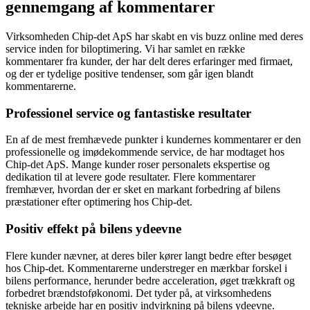
gennemgang af kommentarer
Virksomheden Chip-det ApS har skabt en vis buzz online med deres
service inden for biloptimering. Vi har samlet en række
kommentarer fra kunder, der har delt deres erfaringer med firmaet,
og der er tydelige positive tendenser, som går igen blandt
kommentarerne.
Professionel service og fantastiske resultater
En af de mest fremhævede punkter i kundernes kommentarer er den
professionelle og imødekommende service, de har modtaget hos
Chip-det ApS. Mange kunder roser personalets ekspertise og
dedikation til at levere gode resultater. Flere kommentarer
fremhæver, hvordan der er sket en markant forbedring af bilens
præstationer efter optimering hos Chip-det.
Positiv effekt på bilens ydeevne
Flere kunder nævner, at deres biler kører langt bedre efter besøget
hos Chip-det. Kommentarerne understreger en mærkbar forskel i
bilens performance, herunder bedre acceleration, øget trækkraft og
forbedret brændstoføkonomi. Det tyder på, at virksomhedens
tekniske arbejde har en positiv indvirkning på bilens ydeevne.