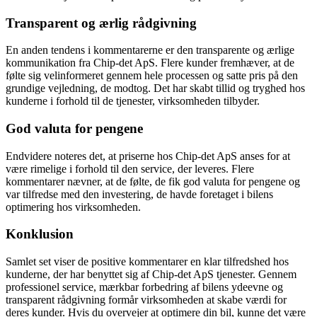
Transparent og ærlig rådgivning
En anden tendens i kommentarerne er den transparente og ærlige
kommunikation fra Chip-det ApS. Flere kunder fremhæver, at de
følte sig velinformeret gennem hele processen og satte pris på den
grundige vejledning, de modtog. Det har skabt tillid og tryghed hos
kunderne i forhold til de tjenester, virksomheden tilbyder.
God valuta for pengene
Endvidere noteres det, at priserne hos Chip-det ApS anses for at
være rimelige i forhold til den service, der leveres. Flere
kommentarer nævner, at de følte, de fik god valuta for pengene og
var tilfredse med den investering, de havde foretaget i bilens
optimering hos virksomheden.
Konklusion
Samlet set viser de positive kommentarer en klar tilfredshed hos
kunderne, der har benyttet sig af Chip-det ApS tjenester. Gennem
professionel service, mærkbar forbedring af bilens ydeevne og
transparent rådgivning formår virksomheden at skabe værdi for
deres kunder. Hvis du overvejer at optimere din bil, kunne det være