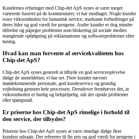
Kundernes erfaringer med Chip-det ApS synes at være meget
varierede baseret på de kommentarer, vi har modtaget. Nogle kunder
roser virksomheden for fantastisk service, markante forbedringer på
deres biler og god værdi for pengene. Andre kunder er dog mindre
tilfredse og påpeger problemer som blokering på sociale medier,
manglende opfølgning på reklamationer og softwareproblemer efter
tuning.
Hvad kan man forvente af servicekvaliteten hos
Chip-det ApS?
Chip-det ApS synes generelt at tilbyde en god serviceoplevelse
ifølge de anmeldelser, vi har set. Flere kunder nævner
imødekommende personale, god kundeservice og grundig
vejledning gennem hele processen. Derudover fremhæves det, at
virksomheden er hurtig og behjælpelig, når der opstår problemer
eller spørgsmål.
Er priserne hos Chip-det ApS rimelige i forhold til
den service, der tilbydes?
Priserne hos Chip-det ApS synes at være rimelige ifølge flere
kunders udsagn. Der refereres til fin pris og god værdi for pengene i