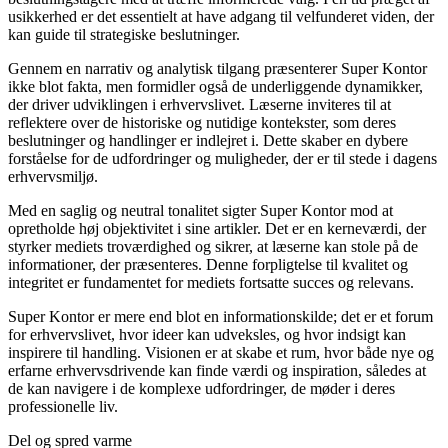
usikkerhed er det essentielt at have adgang til velfunderet viden, der
kan guide til strategiske beslutninger.
Gennem en narrativ og analytisk tilgang præsenterer Super Kontor
ikke blot fakta, men formidler også de underliggende dynamikker,
der driver udviklingen i erhvervslivet. Læserne inviteres til at
reflektere over de historiske og nutidige kontekster, som deres
beslutninger og handlinger er indlejret i. Dette skaber en dybere
forståelse for de udfordringer og muligheder, der er til stede i dagens
erhvervsmiljø.
Med en saglig og neutral tonalitet sigter Super Kontor mod at
opretholde høj objektivitet i sine artikler. Det er en kerneværdi, der
styrker mediets troværdighed og sikrer, at læserne kan stole på de
informationer, der præsenteres. Denne forpligtelse til kvalitet og
integritet er fundamentet for mediets fortsatte succes og relevans.
Super Kontor er mere end blot en informationskilde; det er et forum
for erhvervslivet, hvor ideer kan udveksles, og hvor indsigt kan
inspirere til handling. Visionen er at skabe et rum, hvor både nye og
erfarne erhvervsdrivende kan finde værdi og inspiration, således at
de kan navigere i de komplexe udfordringer, de møder i deres
professionelle liv.
Del og spred varme