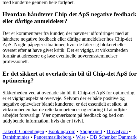
med kunderne gennem hele forløbet.
Hvordan håndterer Chip-det ApS negative feedback
eller dårlige anmeldelser?
Der er kommentarer fra kunder, der nævner udfordringer med at
håndtere negative feedback eller dårlige anmeldelser hos Chip-det
ApS. Nogle påpeger situationer, hvor de føler sig blokeret eller
overset efter at have givet kritik. Det er vigtigt, at virksomheden
formår at adressere og løse eventuelle uoverensstemmelser
professionelt.
Er det sikkert at overlade sin bil til Chip-det ApS for
optimering?
Sikkerheden ved at overlade sin bil til Chip-det ApS for optimering
er et vigtigt aspekt at overveje. Selvom der er både positive og
negative oplevelser blandt kunderne, er det essentielt at sikre, at
virksomheden har de rette kompetencer og erfaring til at udføre
arbejdet forsvarligt. Vær opmærksom på feedback og bed om
uddybende information, hvis du er i tvivl.
Takeoff Copenhagen
•
Booking.com
•
Shopexpert
•
Drive4you
•
Danishminies
•
Panoramasilkeborg
•
Wise
•
DB Schenker Danmark