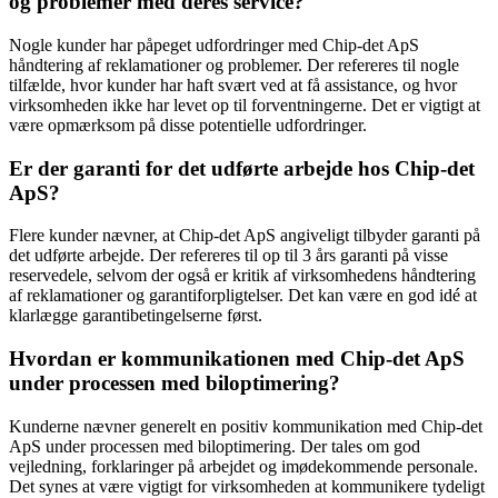
og problemer med deres service?
Nogle kunder har påpeget udfordringer med Chip-det ApS
håndtering af reklamationer og problemer. Der refereres til nogle
tilfælde, hvor kunder har haft svært ved at få assistance, og hvor
virksomheden ikke har levet op til forventningerne. Det er vigtigt at
være opmærksom på disse potentielle udfordringer.
Er der garanti for det udførte arbejde hos Chip-det
ApS?
Flere kunder nævner, at Chip-det ApS angiveligt tilbyder garanti på
det udførte arbejde. Der refereres til op til 3 års garanti på visse
reservedele, selvom der også er kritik af virksomhedens håndtering
af reklamationer og garantiforpligtelser. Det kan være en god idé at
klarlægge garantibetingelserne først.
Hvordan er kommunikationen med Chip-det ApS
under processen med biloptimering?
Kunderne nævner generelt en positiv kommunikation med Chip-det
ApS under processen med biloptimering. Der tales om god
vejledning, forklaringer på arbejdet og imødekommende personale.
Det synes at være vigtigt for virksomheden at kommunikere tydeligt