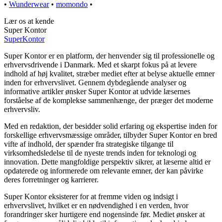
•
Wunderwear
•
momondo
•
Lær os at kende
Super Kontor
Super
Kontor
Super Kontor er en platform, der henvender sig til professionelle og
erhvervsdrivende i Danmark. Med et skarpt fokus på at levere
indhold af høj kvalitet, stræber mediet efter at belyse aktuelle emner
inden for erhvervslivet. Gennem dybdegående analyser og
informative artikler ønsker Super Kontor at udvide læsernes
forståelse af de komplekse sammenhænge, der præger det moderne
erhvervsliv.
Med en redaktion, der besidder solid erfaring og ekspertise inden for
forskellige erhvervsmæssige områder, tilbyder Super Kontor en bred
vifte af indhold, der spænder fra strategiske tilgange til
virksomhedsledelse til de nyeste trends inden for teknologi og
innovation. Dette mangfoldige perspektiv sikrer, at læserne altid er
opdaterede og informerede om relevante emner, der kan påvirke
deres forretninger og karrierer.
Super Kontor eksisterer for at fremme viden og indsigt i
erhvervslivet, hvilket er en nødvendighed i en verden, hvor
forandringer sker hurtigere end nogensinde før. Mediet ønsker at