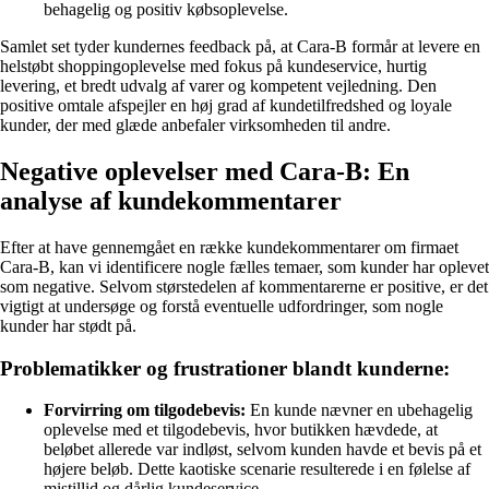
behagelig og positiv købsoplevelse.
Samlet set tyder kundernes feedback på, at Cara-B formår at levere en
helstøbt shoppingoplevelse med fokus på kundeservice, hurtig
levering, et bredt udvalg af varer og kompetent vejledning. Den
positive omtale afspejler en høj grad af kundetilfredshed og loyale
kunder, der med glæde anbefaler virksomheden til andre.
Negative oplevelser med Cara-B: En
analyse af kundekommentarer
Efter at have gennemgået en række kundekommentarer om firmaet
Cara-B, kan vi identificere nogle fælles temaer, som kunder har oplevet
som negative. Selvom størstedelen af kommentarerne er positive, er det
vigtigt at undersøge og forstå eventuelle udfordringer, som nogle
kunder har stødt på.
Problematikker og frustrationer blandt kunderne:
Forvirring om tilgodebevis:
En kunde nævner en ubehagelig
oplevelse med et tilgodebevis, hvor butikken hævdede, at
beløbet allerede var indløst, selvom kunden havde et bevis på et
højere beløb. Dette kaotiske scenarie resulterede i en følelse af
mistillid og dårlig kundeservice.