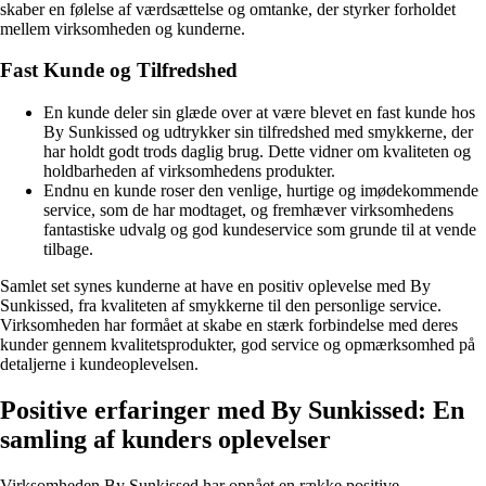
skaber en følelse af værdsættelse og omtanke, der styrker forholdet
mellem virksomheden og kunderne.
Fast Kunde og Tilfredshed
En kunde deler sin glæde over at være blevet en fast kunde hos
By Sunkissed og udtrykker sin tilfredshed med smykkerne, der
har holdt godt trods daglig brug. Dette vidner om kvaliteten og
holdbarheden af virksomhedens produkter.
Endnu en kunde roser den venlige, hurtige og imødekommende
service, som de har modtaget, og fremhæver virksomhedens
fantastiske udvalg og god kundeservice som grunde til at vende
tilbage.
Samlet set synes kunderne at have en positiv oplevelse med By
Sunkissed, fra kvaliteten af smykkerne til den personlige service.
Virksomheden har formået at skabe en stærk forbindelse med deres
kunder gennem kvalitetsprodukter, god service og opmærksomhed på
detaljerne i kundeoplevelsen.
Positive erfaringer med By Sunkissed: En
samling af kunders oplevelser
Virksomheden By Sunkissed har opnået en række positive