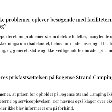
kke problemer oplever besøgende med faciliteter
ng?
porteret om problemer såsom defekte toiletter, manglende 
lædningsrum i badelandet, behov for modernisering af facili
ng, og generelt slidte og ikke-vedligeholdte områder på ca
res prisfastsættelsen på Bogense Strand Campin
ener, at prisen for opholdet på Bogense Strand Camping ikk
liteterne og serviceoplevelsen. Der nævnes også klager over e
r, der ikke blev informeret om på forhånd.