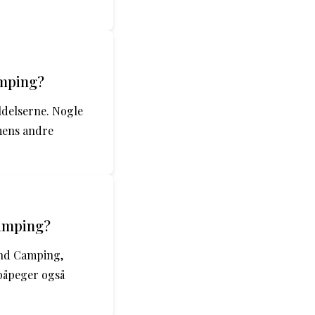
amping?
ldelserne. Nogle
mens andre
Camping?
and Camping,
 påpeger også