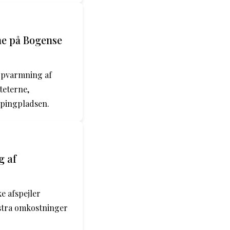
ne på Bogense
opvarmning af
teterne,
mpingpladsen.
g af
e afspejler
kstra omkostninger