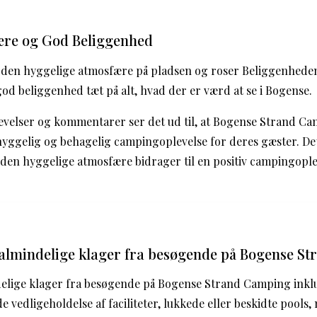
ære og God Beliggenhed
den hyggelige atmosfære på pladsen og roser Beliggenhede
od beliggenhed tæt på alt, hvad der er værd at se i Bogense.
levelser og kommentarer ser det ud til, at Bogense Strand C
ggelig og behagelig campingoplevelse for deres gæster. Det
g den hyggelige atmosfære bidrager til en positiv campingopl
 almindelige klager fra besøgende på Bogense S
delige klager fra besøgende på Bogense Strand Camping inkl
de vedligeholdelse af faciliteter, lukkede eller beskidte pools