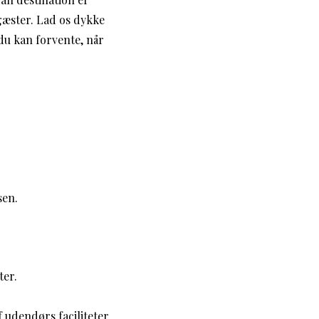
gæster. Lad os dykke
 du kan forvente, når
sen.
ter.
udendørs faciliteter