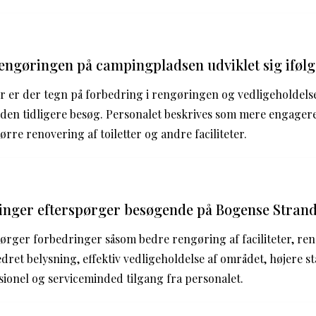
ngøringen på campingpladsen udviklet sig iføl
er er der tegn på forbedring i rengøringen og vedligeholdel
den tidligere besøg. Personalet beskrives som mere engagere
ørre renovering af toiletter og andre faciliteter.
ringer efterspørger besøgende på Bogense Stra
rger forbedringer såsom bedre rengøring af faciliteter, reno
dret belysning, effektiv vedligeholdelse af området, højere s
ionel og serviceminded tilgang fra personalet.