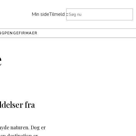
Min side
Tilmeld dig
NG
PENGE
FIRMAER
e
elser fra
 nyde naturen. Dog er
an destination er