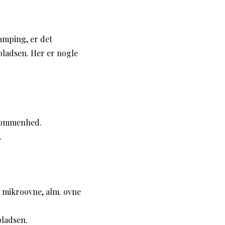
amping, er det
pladsen. Her er nogle
ekommenhed.
.
 mikroovne, alm. ovne
pladsen.