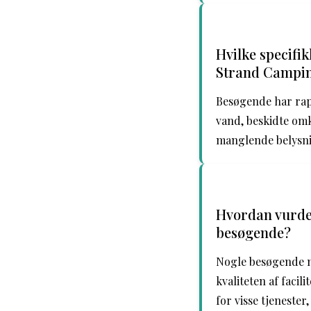
Hvilke specifi
Strand Campi
Besøgende har rap
vand, beskidte omk
manglende belysni
Hvordan vurde
besøgende?
Nogle besøgende m
kvaliteten af faci
for visse tjeneste