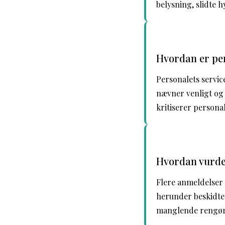
belysning, slidte h
Hvordan er pe
Personalets servi
nævner venligt og
kritiserer person
Hvordan vurde
Flere anmeldelse
herunder beskidte 
manglende rengøri