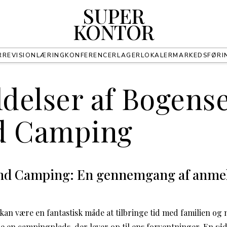
SUPER
KONTOR
R
REVISION
LÆRING
KONFERENCER
LAGER
LOKALER
MARKEDSFØRI
delser af Bogens
d Camping
nd Camping: En gennemgang af anmeld
an være en fantastisk måde at tilbringe tid med familien og
e en campingplads, der lever op til ens forventninger. En såd