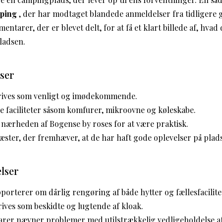
ping
, der har modtaget blandede anmeldelser fra tidligere 
entarer, der er blevet delt, for at få et klart billede af, hvad
ladsen.
lser
rives som venligt og imødekommende.
e faciliteter såsom komfurer, mikroovne og køleskabe.
 nærheden af Bogense by roses for at være praktisk.
æster, der fremhæver, at de har haft gode oplevelser på plad
lser
porterer om dårlig rengøring af både hytter og fællesfacilite
rives som beskidte og lugtende af kloak.
er nævner problemer med utilstrækkelig vedligeholdelse af 