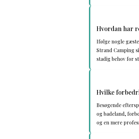
Hvordan har re
Ifølge nogle gæst
Strand Camping si
stadig behov for st
Hvilke forbed
Besøgende efterspø
og badeland, forbe
og en mere profess