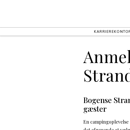
KARRIERE
KONTO
Anmel
Stran
Bogense Stra
gæster
En campingoplevelse k
det afgørende at vælg