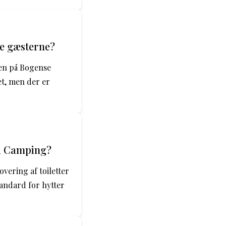
ge gæsterne?
sen på Bogense
t, men der er
nd Camping?
vering af toiletter
tandard for hytter