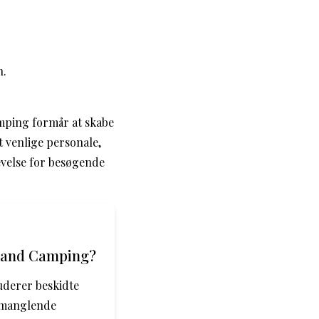
n.
amping formår at skabe
 venlige personale,
evelse for besøgende
trand Camping?
uderer beskidte
, manglende